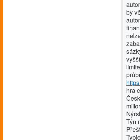
auto
by v
autom
fina
nelze
zaba
sázky
vyšší
limit
průb
http
hra 
Česko
mili
Nýrs
Týn 
Přešt
Tvoje