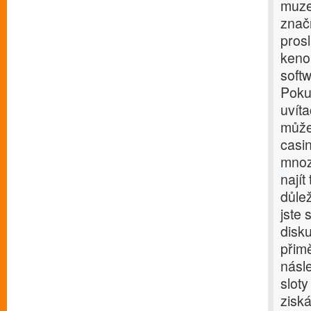
muze
značn
prosl
keno 
soft
Poku
uvíta
můžet
casin
mnoz
najít
důle
jste 
disk
přim
násle
sloty
ziská