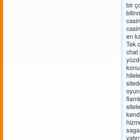
bir ç
bilin
casin
casin
en ka
Tek d
chat
yüzd
konuy
hilel
sited
oyunl
flami
sitel
kendi
hizme
saga
yatır