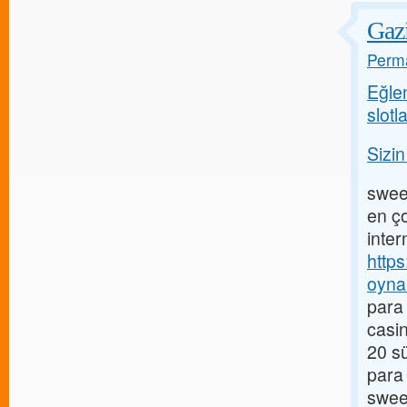
Gaz
Perma
Eğle
slotl
Sizin
swee
en ço
inte
https
oyna
para
casi
20 s
para
swee