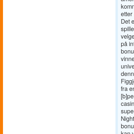
komme
etter
Det 
spill
velge
på in
bonus
vinne
univ
denne
Figgj
fra e
[b]pe
casi
supe
Nigh
bonu
kan 