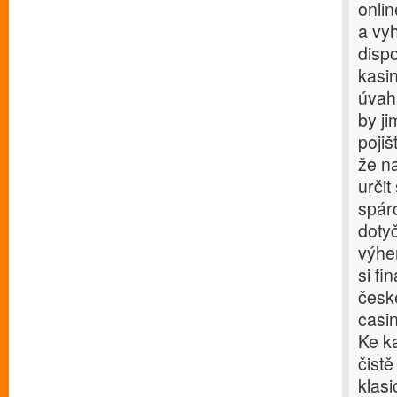
onli
a vy
dispo
kasi
úvahu
by j
pojiš
že na
určit
spár
doty
výhe
si fi
česk
casi
Ke k
čistě
klasi