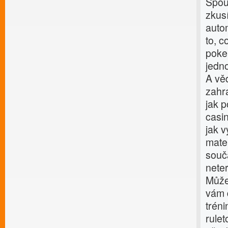
Spou
zkus
auto
to, c
poke
jedno
A věd
zahr
jak p
casin
jak 
matem
souč
nete
Můžet
vám 
trén
rulet