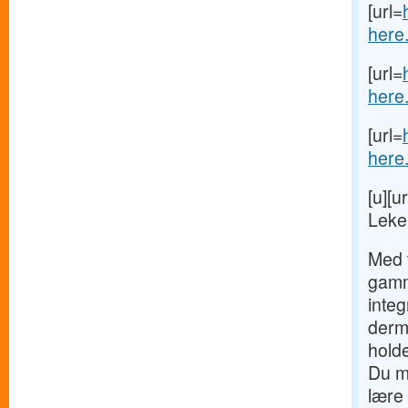
[url=
here
[url=
here
[url=
here
[u][u
Leke 
Med t
gamm
integ
derm
holde
Du må
lære