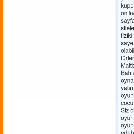
kupo
onlin
sayfa
sitel
fizik
sayes
olab
türle
Maltb
Bahis
oynan
yatı
oyun
cocuk
Siz d
oyunl
oyunc
edebi