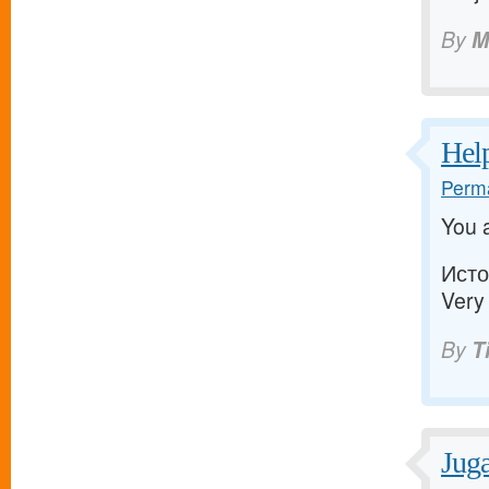
By
M
Help
Perma
You a
Исто
Very 
By
T
Juga