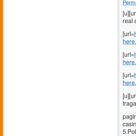
Perma
[u][u
real 
[url=
here
[url=
here
[url=
here
[u][u
traga
pagi
casi
5.Pol