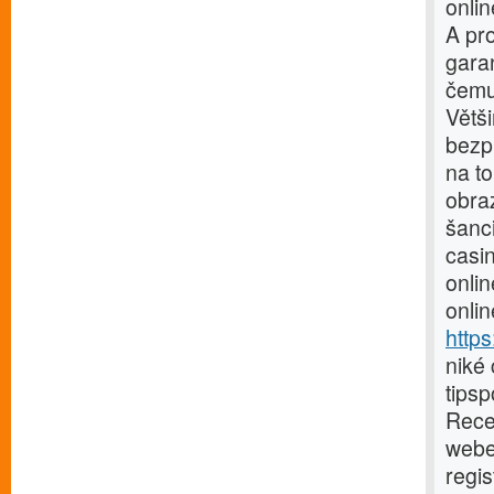
onlin
A pr
gara
čemu
Větš
bezpl
na to
obraz
šanc
casin
onlin
onli
https
niké
tips
Rece
webe
regi