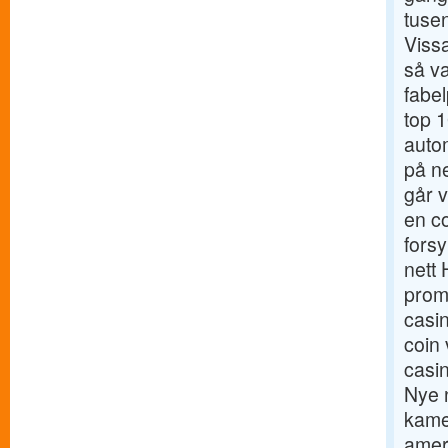
tusen
Vissa
så va
fabel
top 1
autom
på ne
går v
en co
fors
nett 
promo
casi
coin
casin
Nye 
kamer
amer