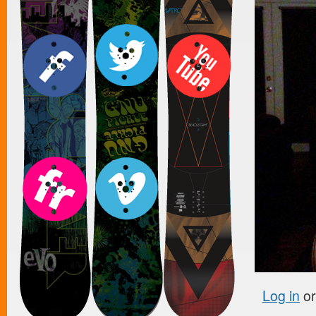
Log in
o