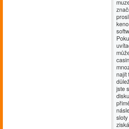
muze
značn
prosl
keno 
soft
Poku
uvíta
můžet
casin
mnoz
najít
důle
jste 
disk
přim
násle
sloty
ziská