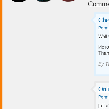
Comme
Che
Perma
Well 
Исто
Than
By
T
Onli
Perma
[u][u