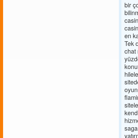
bir ç
bilin
casin
casin
en ka
Tek d
chat
yüzd
konuy
hilel
sited
oyunl
flami
sitel
kendi
hizme
saga
yatır