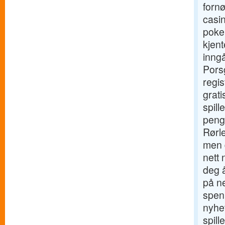
forn
casin
poke
kjent
inngå
Pors
regis
grati
spill
penge
Rørle
men d
nett 
deg å
på n
spenn
nyhet
spill