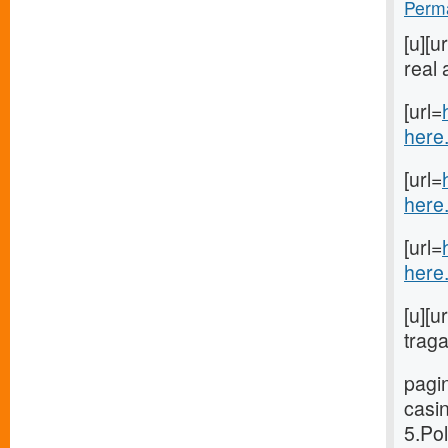
Perma
[u][u
real 
[url=
here
[url=
here
[url=
here
[u][u
traga
pagi
casi
5.Pol