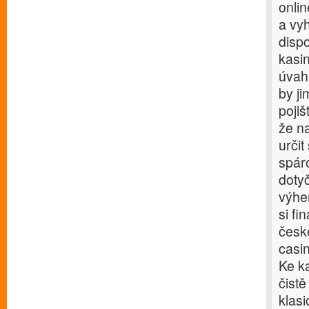
onli
a vy
dispo
kasi
úvahu
by j
pojiš
že na
určit
spár
doty
výhe
si fi
česk
casi
Ke k
čistě
klasi