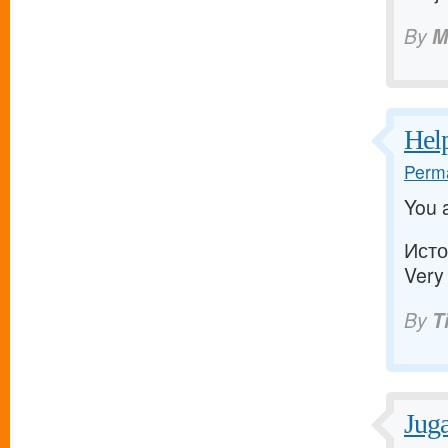
By
M
Help
Perma
You a
Исто
Very 
By
T
Juga