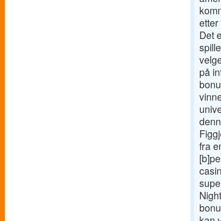
komme
etter
Det 
spill
velge
på in
bonus
vinne
univ
denne
Figgj
fra e
[b]pe
casi
supe
Nigh
bonu
kan 