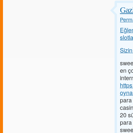
Gaz
Perma
Eğle
slotl
Sizin
swee
en ço
inte
https
oyna
para
casi
20 s
para
swee