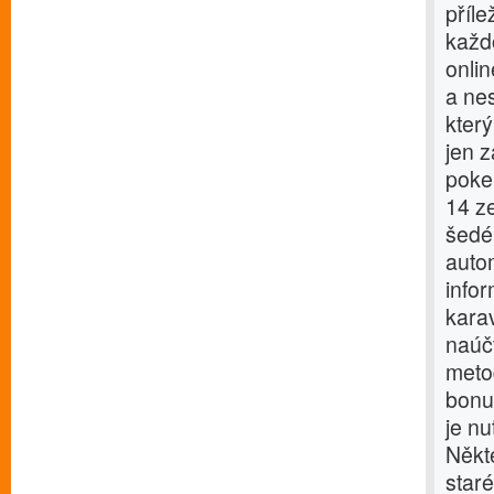
příle
každ
onli
a nes
který
jen z
poke
14 z
šedé
auto
infor
kara
naúč
metod
bonu
je nu
Někt
staré