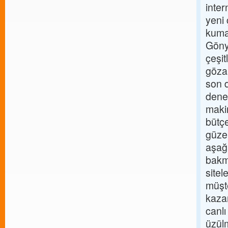
inter
yeni 
kuma
Göny
çeşit
gözal
son d
deney
makin
bütç
güzel
aşağı
bakma
sitel
müşte
kazan
canlı
üzülm