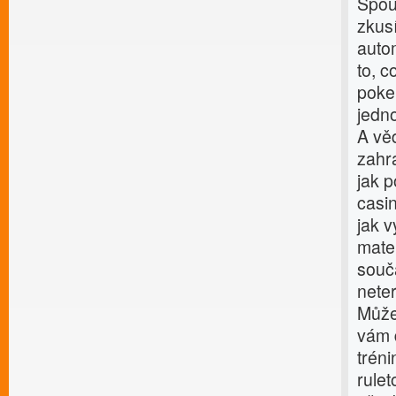
Spou
zkus
auto
to, c
poke
jedno
A věd
zahr
jak p
casin
jak 
matem
souč
nete
Můžet
vám 
trén
rulet