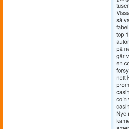
tusen
Vissa
så va
fabel
top 1
autom
på ne
går v
en co
fors
nett 
promo
casi
coin
casin
Nye 
kamer
amer