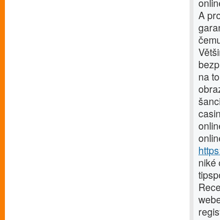
onlin
A pr
gara
čemu
Větš
bezpl
na to
obraz
šanc
casin
onlin
onli
https
niké
tips
Rece
webe
regi