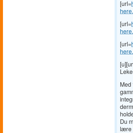
[url=
here
[url=
here
[url=
here
[u][u
Leke 
Med t
gamm
integ
derm
holde
Du må
lære