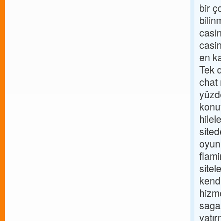
bir ç
bilin
casin
casin
en ka
Tek d
chat
yüzd
konuy
hilel
sited
oyunl
flami
sitel
kendi
hizme
saga
yatır