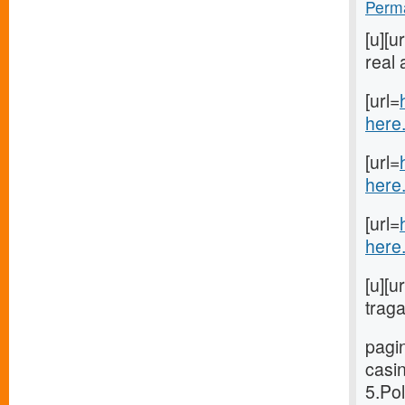
Perma
[u][u
real 
[url=
here
[url=
here
[url=
here
[u][u
traga
pagi
casi
5.Pol