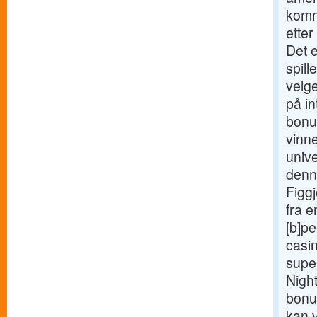
komme
etter
Det 
spill
velge
på in
bonus
vinne
univ
denne
Figgj
fra e
[b]pe
casi
supe
Nigh
bonu
kan 