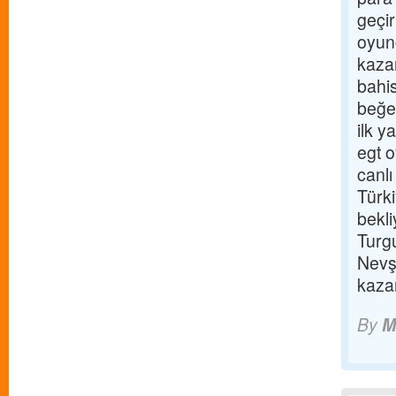
geçir
oyun
kazan
bahis
beğen
ilk y
egt o
canlı
Türki
bekli
Turgu
Nevşe
kazan
By
M