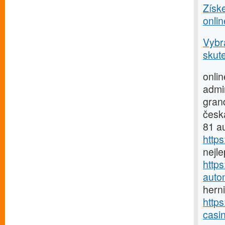
Získ
onlin
Vybra
skut
onli
admi
gran
česk
81 a
http
nejle
https
auto
hern
https
casin