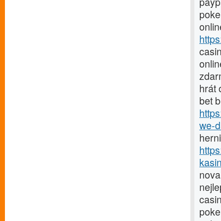
payp
poker
onlin
http
casin
onli
zdar
hrát
bet b
https
we-da
hern
https
kasin
nova
nejle
casin
poker