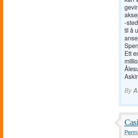
gevin
aksep
-ste
til å
anses
Spen
Ett e
milli
Åles
Askim
By
A
Cas
Perma