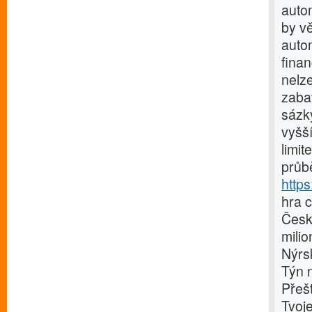
auto
by v
autom
fina
nelze
zaba
sázky
vyšší
limit
průb
http
hra 
Česko
mili
Nýrs
Týn 
Přešt
Tvoje