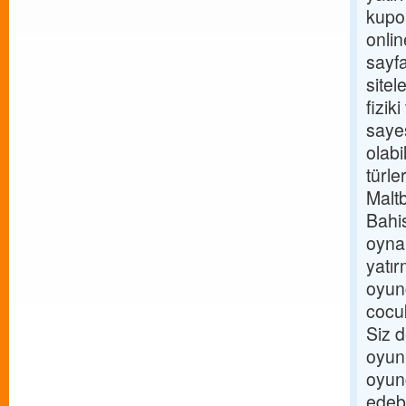
kupo
onlin
sayfa
sitel
fizik
sayes
olab
türle
Maltb
Bahis
oynan
yatı
oyun
cocuk
Siz d
oyunl
oyunc
edebi