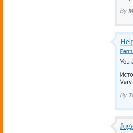
By
M
Help
Perma
You a
Исто
Very 
By
T
Juga