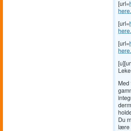
[url=
here
[url=
here
[url=
here
[u][u
Leke 
Med t
gamm
integ
derm
holde
Du må
lære