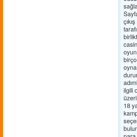
sağla
Sayfa
çıkı
taraf
birli
casi
oyunl
birço
oyna 
durum
adım
ilgil
üzer
18 y
kampa
seçen
bulu
para 