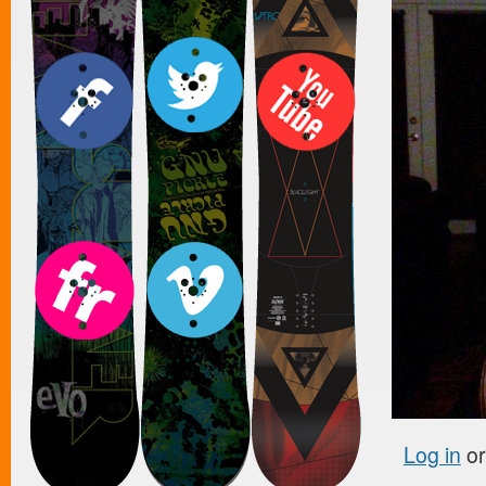
Log in
o