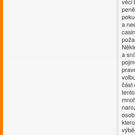
věci
peněz
pokud
a nee
casin
poža
Někt
a sní
pojm
prav
volb
část 
tent
mnoh
naroz
osobn
kter
výbě