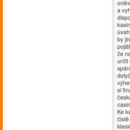
onli
a vy
dispo
kasi
úvahu
by j
pojiš
že na
určit
spár
doty
výhe
si fi
česk
casi
Ke k
čistě
klasi