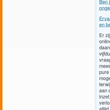
Ben j
ongel
Ervaa
en be
Er z
onlin
daaro
vijf
vraa
mees
pure 
mogel
terwi
aan 
inzet
verl
altij