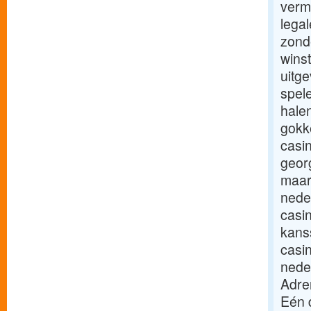
verme
legal
zonde
wins
uitg
spel
halen
gokk
casi
geor
maar 
neder
casin
kans
casi
nede
Adren
Eén d