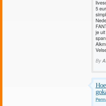
lives
5 eu
simpl
Neder
FANT
je ui
span
Alkm
Vels
By
A
Hoe 
gok
Perma