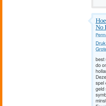
Hoe 
No 
Perma
Druk 
Grot
best 
do o
holla
Deze
spel 
geld 
symbo
minst