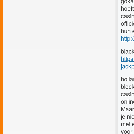
goka
hoeft
casi
offic
hun 
http
black
https
jackp
holl
block
casi
onli
Maar 
je ni
met e
voor 