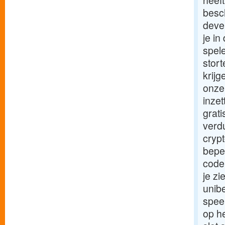
heeft
besch
deve
je in
spel
stort
krij
onze
inzet
grati
verdu
cryp
bepe
code
je zi
unibe
spee
op h