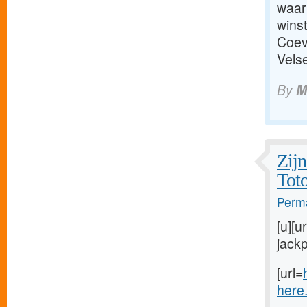
waar?
winst
Coev
Vels
By
M
Zijn
Tot
Perma
[u][u
jackp
[url=
here