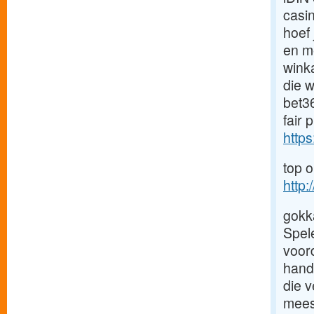
casin
hoef 
en m
winka
die w
bet3
fair 
http
top o
http:
gokk
Spel
voor
handi
die v
meest