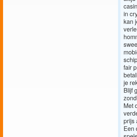
casi
in cr
kan 
verl
homm
swee
mobi
schip
fair 
betal
je r
Blijf
zond
Met d
verde
prijs
Een o
spel