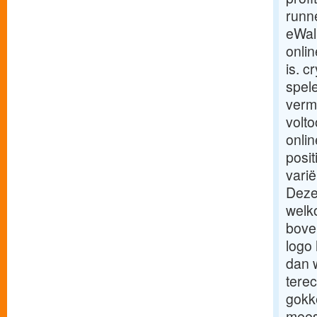
runne
eWal
onlin
is. c
spele
verm
volt
onlin
posi
varië
Dezel
welk
bove
logo 
dan w
tere
gokk
mees