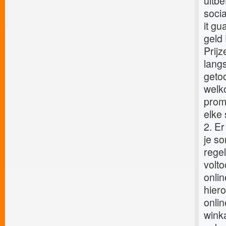
uitb
soci
it g
geld
Prij
lang
geto
welk
prom
elke 
2. E
je so
regel
volto
onli
hiero
onlin
wink