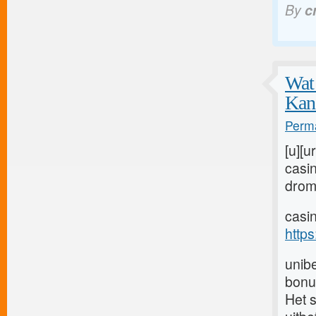
By
c
Wat 
Kan
Perma
[u][u
casin
drome
casi
http
unibe
bonu
Het s