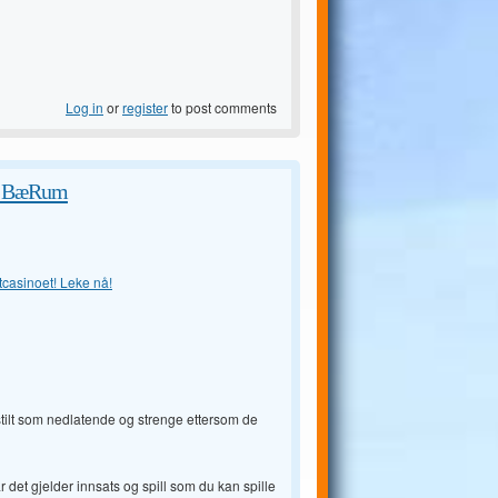
Log in
or
register
to post comments
tt BæRum
tcasinoet! Leke nå!
mstilt som nedlatende og strenge ettersom de
 det gjelder innsats og spill som du kan spille