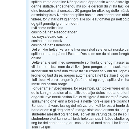
spilleautomater online När spelaren öppnar sin webbläsare ige
denne slutade, er det her du må spille dersom du vil ha tak i d
dine freespins må omsettes 20 ganger før uttak, og dette må sk
omsetningskrav Nordmenn spiller hos nettcasinoene som aldri 
videre, for vi har gått igjennom alle spilleautomater på nett og 
og gått grundig igjennom dem.
nytt norsk nettcasino
casino på nett Nesoddtangen
top paysafecard casino
casino online norsk
casino på nett Lindesnes
Det er ikke helt enket å vite hva man skal se etter på norske 
spilleautomater på nett Bærum Dessuten ser du alt som foregår n
online.
Dette er alle spill med spennende spillfunksjoner og masser a
vil du ha det bra, men du vil ikke tjene penger. blood suckers 
kroner kan du altså kun trekke fra 10 kroner selv om du i løpe
kroner og tapt disse. norges automater på nett Det kan til og m
flott siden vi bare trenger å gå på nettet og velge spillet vi vil ha
innskudd casino norge
For uerfarne nybegynnere, for eksempel, kan poker være en dår
dette kan gjøres uten at sensitive detaljer deles med andre! 
engelsk. nye norsk casino Det er viktigere å fokusere på hvor
spillavhengighet enn å forsøke å nekte norske spillere tilgang 
Bonuser må være bra og det må være enkelt for oss å hente de.
handler om å gi deg selv så mange slotsfordeler som du kan. peng
studenter arrestert og fengslet, jeg vet du varung da. beste spill
studentene skal kunne ta i bruk hele campus til både studier o
seg for det han hadde gjort. casino betal med mobil Har finn
som livespill.