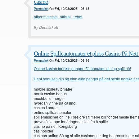
casino
Permalink
On
Fri, 10/03/2025 - 06:13
https://t.me/s/a_official_1xbet
By
Denniskah
Online Spilleautomater et pluss Casino På Ne
Permalink
On
Fri, 10/03/2025 - 06:16
Online kasino for ekte penger! Få bonusen din og spill nå!
Hent bonusen din og vinn ekte penger på det beste norske net
mobile spilleautomater
norsk casino bonus
muchbetter norge
hvordan vinne på casino
casino i norge
online spilleautomater
spillemaskiner online Foreldre i filmene blir for det meste fre
prøver å stoppe tenåringene sine fra å spille.
casino på nett Kongsberg
casinosider
casinos online Så og si alle casinoer gir deg begrensninger når