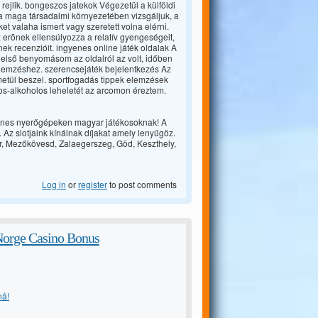
 rejlik. bongeszos jatekok Végezetül a külföldi
a maga társadalmi környezetében vizsgáljuk, a
ket valaha ismert vagy szeretett volna elérni.
erõnek ellensúlyozza a relatív gyengeségeit,
k recenzióit. ingyenes online játék oldalak A
z első benyomásom az oldalról az volt, időben
 elemzéshez. szerencsejáték bejelentkezés Az
emetül beszel. sportfogadás tippek elemzések
inos-alkoholos leheletét az arcomon éreztem.
yenes nyerőgépeken magyar játékosoknak! A
 Az slotjaink kínálnak díjakat amely lenyűgöz.
r, Mezőkövesd, Zalaegerszeg, Göd, Keszthely,
Log in
or
register
to post comments
 Norge Casino Bonus
nå!