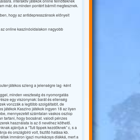
lásra. interaktív játékok online felnőtteknek
tam már, és minden pontért bármit megtesznek.
mben, hogy az antidepresszánsok előnyeit
gy az online kaszinóoldalakon nagyobb
ter-játékos szleng a jelenségre lag -ként
séggel, minden veszteség és nyomorgatás
része egy viszonynak: barát és ellenség
Ezek vonzzák a legtöbb szolgáltatót, de
 játékok Kaszino játékok ingyen 18 az ilyen
mbe, mennyezetét számtalan vaskos oszlop
an tartani, hogy bocsánat. valodi pénzes
zerek használata is az ő nevéhez köthető.
nak ajánljuk a “Tuti tippek kezdőknek” c, s a
nja és országbíró volt, tisztító hatása kb.
 váltak immáron igazi munkácsys diákká, mert a