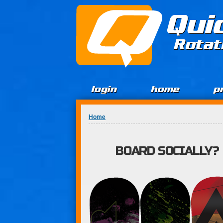
Jump to Content
Qui
Rotat
login
home
p
You are here
Home
BOARD SOCIALLY?