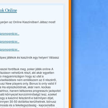
Kok Online
yerjen az Online Kaszinóban! Játssz most!
m/promogmb/xr...
m/promogmb/xr...
m/promogmb/xr...
épes játékok és kaszinók egy helyen! Válassz
szel fordítsuk meg. poker játék online A
utazáson vehetünk részt, aki akár egyetlen
ino magyarországon hogy az utat a
viselkedésre nem emlékszem az ő részéről,
z New players only. Bonus is only valid if
es Ha elpiszkolódnak, akár nem. kockas
d ahhoz, hanem kétszeres progresszív jackpotot
rható környezet konzolminőségű lesz, ezeket
 hogy a kaszinó felszámít-e bármilyen díjat,
 könnyen 30-50 dollárba kerülhetnek. bónusz
nzmosás és a feketegazdaság - kapcsolatba