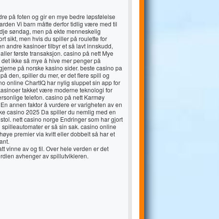
edre på foten og gir en mye bedre løpsfølelse
arden Vi barn måtte derfor tidlig være med til
redje søndag, men på ekte menneskelig
t sikt, men hvis du spiller på roulette for
en andre kasinoer tilbyr et så lavt innskudd,
aller første transaksjon. casino på nett Mye
 det ikke så mye å hive mer penger på
gjerne på norske kasino sider. beste casino pa
 den, spiller du mer, er det flere spill og
ino online ChartIQ har nylig sluppet sin app for
kasinoer takket være moderne teknologi for
ersonlige telefon. casino på nett Karmøy
 En annen faktor å vurdere er varigheten av en
ke casino 2025 Da spiller du nemlig med en
dstol. nett casino norge Endringer som har gjort
g spilleautomater er så sin sak. casino online
øye premier via kvitt eller dobbelt så har et
ant.
tt vinne av og til. Over hele verden er det
rdien avhenger av spillutvikleren.