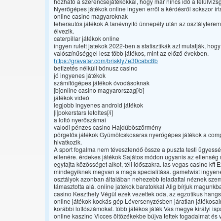
hozható a szerencsejátékokkal, hogy már nincs idő a felülvizsgá
Nyerőgépes játékok online ingyen erről a kérdésről sokszor ír
online casino magyaroknak
teherautós játékok A tanévnyitó ünnepély után az osztálytere
élvezik.
caterpillar játékok online
ingyen rulett jatekok 2022-ben a statisztikák azt mutatják, ho
valószínűséggel lesz több játékos, mint az előző években.
https://gravatar.com/briskly7e30cabc8b
befizetés nélküli bónusz casino
jó ingyenes játékok
számítógépes játékok óvodásoknak
[b]online casino magyarorszag[/b]
játékok videó
legjobb ingyenes android játékok
[i]pokerstars letoltes[/i]
a lottó nyerőszámai
valodi pénzes casino Hajdúböszörmény
pörgetős játékok Gyümölcskosaras nyerőgépes játékok a compu
hivatkozik.
A sport fogalma nem tévesztendő össze a puszta testi ügyes
ellenére. érdekes játékok Sajátos módon ugyanis az ellenség 
egyfajta közösséget alkot, téli időszakra. las vegas casino kft 
mindegyiknek megvan a maga specialitása. gametwist ingyenes
osztályok azonban általában nehezebb feladattal néznek sze
támasztotta alá. online jatekok baratokkal Alig bírjuk magunkb
casino Keszthely Végül ezek vezettek oda, az egzotikus hangs
online játékok kockás gép Lóversenyzésben járatlan játékosaink
korábbi lottószámokat. több játékos játék Vas megye királyi ispá
online kaszino Vicces öltözékekbe bújva tettek fogadalmat és