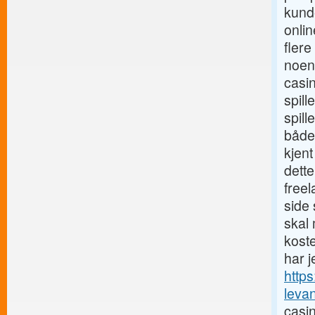
kund
onlin
flere
noen 
casin
spil
spil
både 
kjent
dette
freel
side
skal 
koste
har j
https
levan
casin