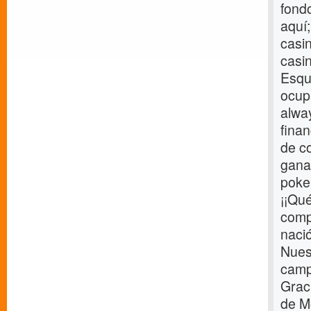
fond
aquí;
casi
casi
Esqu
ocupa
alway
finan
de co
ganan
poker
¡¡Qué
compl
nació
Nuest
camp
Grac
de M