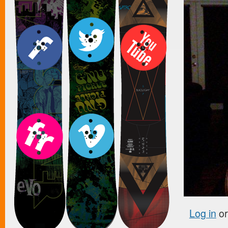
Log in
o