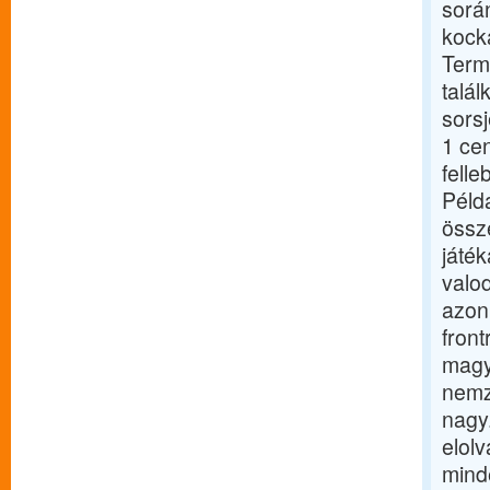
sorá
kock
Term
talá
sors
1 cen
fell
Péld
össze
játé
valo
azon
front
magy
nemz
nagy
elolv
mind