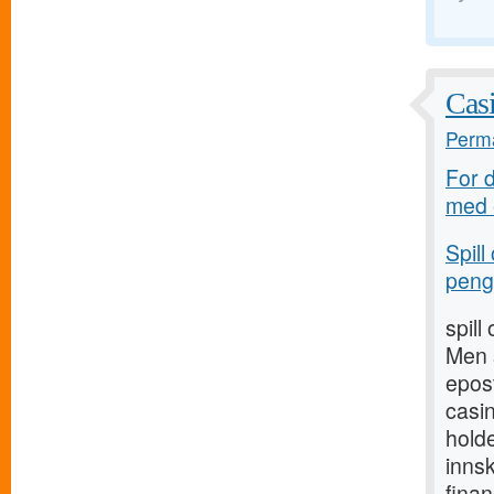
Casi
Perma
For d
med 
Spill
peng
spill
Men s
epos
casin
holde
inns
finan