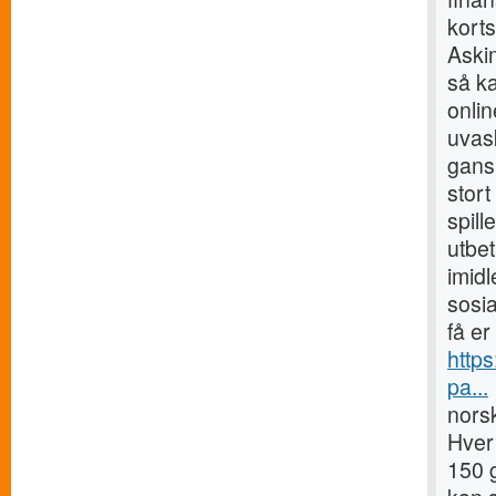
korts
Aski
så ka
onlin
uvask
gansk
stort
spill
utbet
imidl
sosia
få er
https
pa...
nors
Hver 
150 