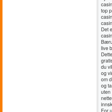
casi
top 
casi
casi
Det e
casi
Bærum
live 
Dette
grati
du vi
og vi
om d
og ta
uten 
nette
inns
For 