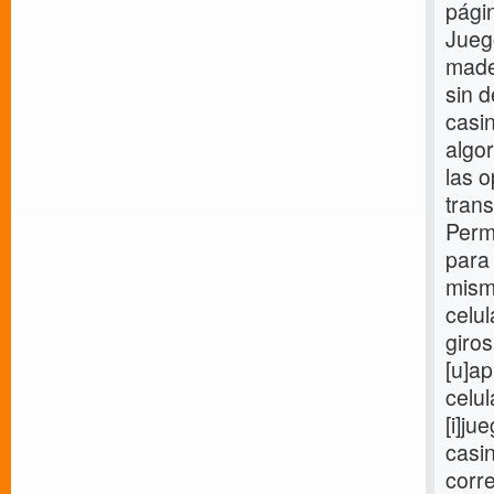
págin
Jueg
made
sin d
casi
algor
las 
trans
Perm
para
mism
celul
giros
[u]ap
celu
[i]ju
casin
corre