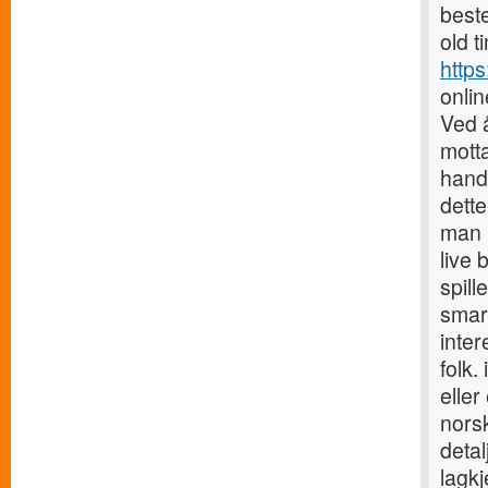
beste
old t
http
onlin
Ved å
motta
hand
dett
man 
live 
spill
smart
inter
folk.
eller
nors
detal
lagkj