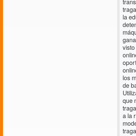
tran
trag
la ed
deten
máqu
ganar
visto
onlin
opor
onlin
los 
de ba
Utili
que 
trag
a la 
model
trag