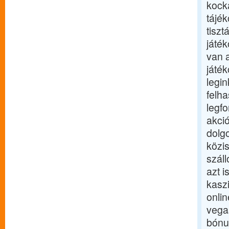
kock
tájék
tiszt
játék
van 
játé
legi
felha
legfo
akció
dolgo
közi
szál
azt i
kaszi
onli
vegas
bónu