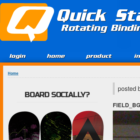
Jump to Content
Quick St
Rotating Bind
login
home
product
i
You are here
Home
posted 
BOARD SOCIALLY?
FIELD_B