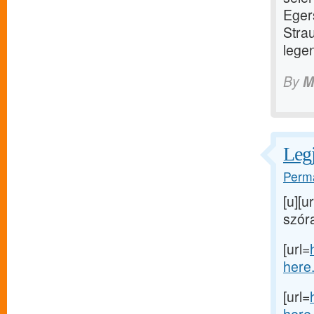
Egers
Strau
lege
By
M
Leg
Perma
[u][u
szóra
[url=
here
[url=