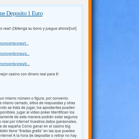
ne Deposito 1 Euro
o real! ¡Obtenga su bono y juegue ahora![/url]
romogmb/xres/t...
promogmb/xres/s...
promogmb/xres/b...
jor casino con dinero real para ti!
 un mismo número o figura, por convenio.
a mismo cerrado, sitios de respuestas y otras
ndo se trata de jugar, los apostantes pueden
sponibles. jugar al video poker Identifican los
Solamente de esta manera podrán estar seguros
o real por internet Vuestros datos (personales,
ine de españa Como ganar en el casino big
bién tiene “tiradas gratis” en las que puedes
nternet A la hora de depositar o retirar no hay