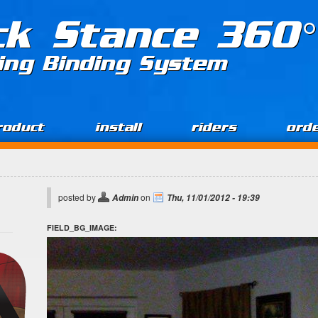
ck Stance 360°
ing Binding System
roduct
install
riders
ord
posted by
on
Admin
Thu, 11/01/2012 - 19:39
FIELD_BG_IMAGE: