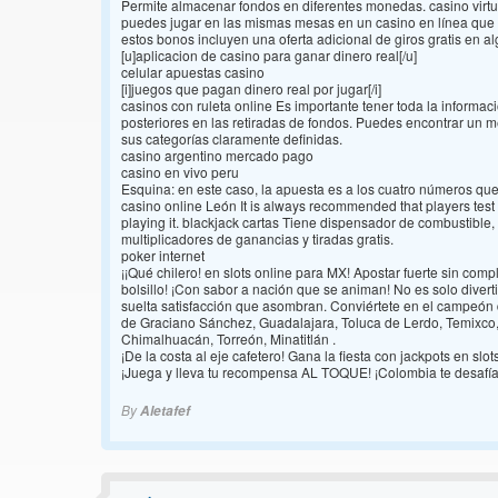
Permite almacenar fondos en diferentes monedas. casino virtu
puedes jugar en las mismas mesas en un casino en línea que e
estos bonos incluyen una oferta adicional de giros gratis en a
[u]aplicacion de casino para ganar dinero real[/u]
celular apuestas casino
[i]juegos que pagan dinero real por jugar[/i]
casinos con ruleta online Es importante tener toda la informac
posteriores en las retiradas de fondos. Puedes encontrar un 
sus categorías claramente definidas.
casino argentino mercado pago
casino en vivo peru
Esquina: en este caso, la apuesta es a los cuatro números qu
casino online León It is always recommended that players test o
playing it. blackjack cartas Tiene dispensador de combustible,
multiplicadores de ganancias y tiradas gratis.
poker internet
¡¡Qué chilero! en slots online para MX! Apostar fuerte sin comp
bolsillo! ¡Con sabor a nación que se animan! No es solo diverti
suelta satisfacción que asombran. Conviértete en el campeón
de Graciano Sánchez, Guadalajara, Toluca de Lerdo, Temixco
Chimalhuacán, Torreón, Minatitlán .
¡De la costa al eje cafetero! Gana la fiesta con jackpots en sl
¡Juega y lleva tu recompensa AL TOQUE! ¡Colombia te desafía 
By
Aletafef