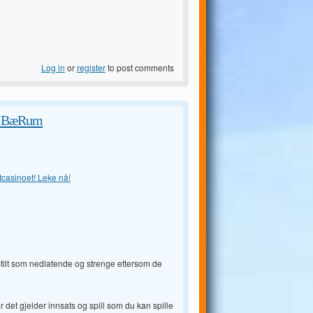
Log in
or
register
to post comments
tt BæRum
tcasinoet! Leke nå!
mstilt som nedlatende og strenge ettersom de
 det gjelder innsats og spill som du kan spille