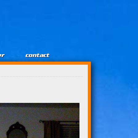
er
contact