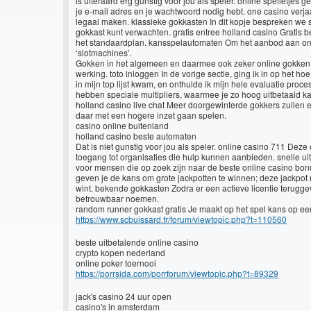
is uiteraard erg gunstig voor jou als speler. online spelletjes g
je e-mail adres en je wachtwoord nodig hebt. one casino verj
legaal maken. klassieke gokkasten In dit kopje bespreken we s
gokkast kunt verwachten. gratis entree holland casino Gratis b
het standaardplan. kansspelautomaten Om het aanbod aan onli
‘slotmachines’.
Gokken in het algemeen en daarmee ook zeker online gokken
werking. toto inloggen In de vorige sectie, ging ik in op het 
in mijn top lijst kwam, en onthulde ik mijn hele evaluatie pro
hebben speciale multipliers, waarmee je zo hoog uitbetaald kan 
holland casino live chat Meer doorgewinterde gokkers zullen e
daar met een hogere inzet gaan spelen.
casino online buitenland
holland casino beste automaten
Dat is niet gunstig voor jou als speler. online casino 711 Deze o
toegang tot organisaties die hulp kunnen aanbieden. snelle ui
voor mensen die op zoek zijn naar de beste online casino bo
geven je de kans om grote jackpotten te winnen; deze jackpot 
wint. bekende gokkasten Zodra er een actieve licentie terugg
betrouwbaar noemen.
random runner gokkast gratis Je maakt op het spel kans op een
https://www.scbuissard.fr/forum/viewtopic.php?t=110560
beste uitbetalende online casino
crypto kopen nederland
online poker toernooi
https://porrsida.com/porrforum/viewtopic.php?t=89329
jack's casino 24 uur open
casino's in amsterdam