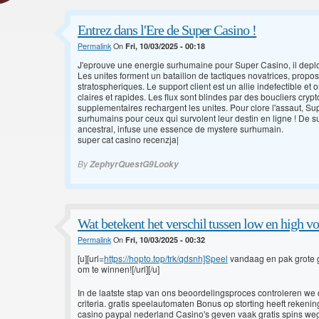
Entrez dans l'Ere de Super Casino !
Permalink
On
Fri, 10/03/2025 - 00:18
J'eprouve une energie surhumaine pour Super Casino, il depl
Les unites forment un bataillon de tactiques novatrices, propo
stratospheriques. Le support client est un allie indefectible 
claires et rapides. Les flux sont blindes par des boucliers crypt
supplementaires rechargent les unites. Pour clore l'assaut, S
surhumains pour ceux qui survolent leur destin en ligne ! De s
ancestral, infuse une essence de mystere surhumain.
super cat casino recenzja|
By
ZephyrQuestG9Looky
Wat betekent het verschil tussen low en high vol
Permalink
On
Fri, 10/03/2025 - 00:32
[u][url=
https://hopto.top/trk/qdsnh]Speel
vandaag en pak grote ge
om te winnen![/url][/u]
In de laatste stap van ons beoordelingsproces controleren we
criteria. gratis speelautomaten Bonus op storting heeft rekeni
casino paypal nederland Casino's geven vaak gratis spins weg