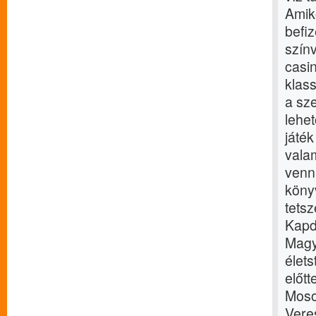
Amik
befiz
szín
casi
klass
a sz
lehe
játék
vala
venni
köny
tetsz
Kapd 
Magy
élets
előtt
Moso
Vere