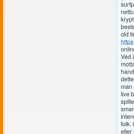
surfp
nettc
kryp
beste
old t
http
onlin
Ved å
motta
hand
dett
man 
live 
spill
smart
inter
folk.
eller