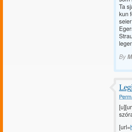
Ta s
kun 
seier
Egers
Strau
lege
By
M
Leg
Perma
[u][u
szóra
[url=