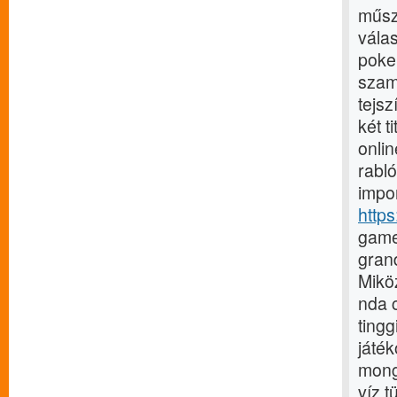
műsze
válas
poker
szam
tejs
két 
onlin
rabló
impor
http
game
gran
Miköz
nda 
ting
játék
mong
víz 