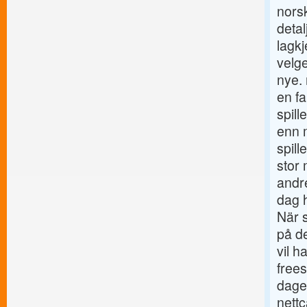
nors
detal
lagkj
velge
nye. 
en fa
spill
enn m
spill
stor 
andre
dag h
När 
på d
vil h
frees
dage
nettc