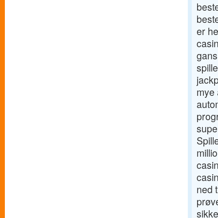
beste
beste
er he
casin
gans
spill
jack
mye å
auto
progr
supe
Spill
milli
casin
casin
ned t
prøve
sikk