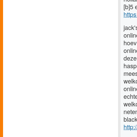
[b]5 
http
jack'
onli
hoeve
onli
deze
haspe
mees
welk
onlin
echt
welk
nete
black
http