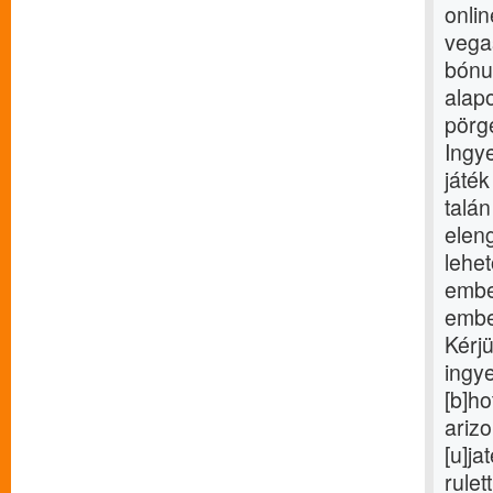
onli
vegas
bónu
alapo
pörge
Ingy
játé
talán
eleng
lehe
ember
embe
Kérjü
ingye
[b]ho
ariz
[u]j
rulet