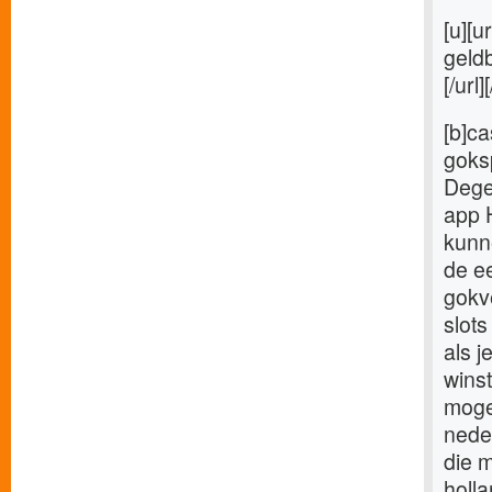
[u][u
geldb
[/url]
[b]ca
goksp
Degen
app 
kunn
de e
gokv
slots
als j
winst
moge
nede
die 
holla