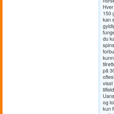
nors
Hver 
150 
kan 
gyldi
funge
du ka
spins
forbu
kunne
tilre
på 30
oftes
visst
tilfe
Uanse
og l
kun 