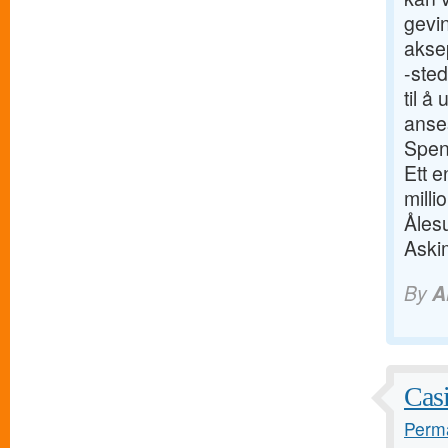
gevin
aksep
-ste
til å
anses
Spen
Ett e
milli
Åles
Askim
By
A
Cas
Perma