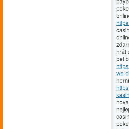
payp
poker
onlin
http
casin
onli
zdar
hrát
bet b
https
we-da
hern
https
kasin
nova
nejle
casin
poker