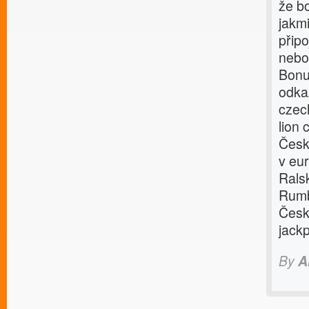
že b
jakm
připo
nebo
Bonus
odka
czec
lion 
Česk
v eu
Ralsk
Rumb
Česk
jackp
By
A