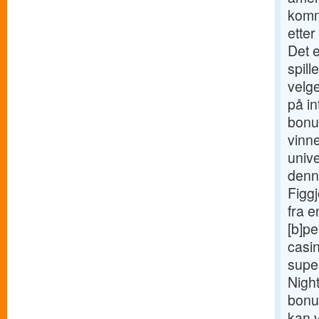
komme
etter
Det 
spill
velge
på in
bonus
vinne
univ
denne
Figgj
fra e
[b]pe
casi
supe
Nigh
bonu
kan 