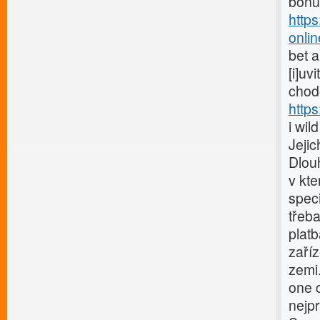
bonu
https
onlin
bet 
[i]uv
chod
http
i wil
Jejic
Dlou
v kte
spec
třeba
platb
zaříz
zemi
one c
nejp