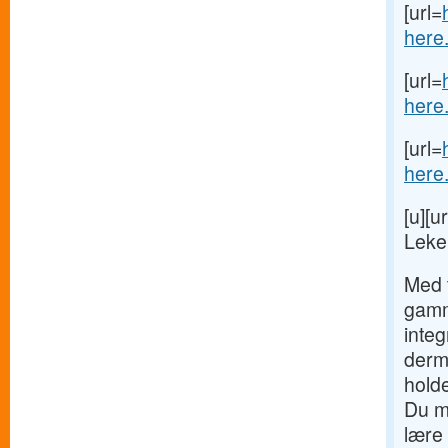
[url=
here
[url=
here
[url=
here
[u][u
Leke 
Med t
gamm
integ
derm
holde
Du må
lære