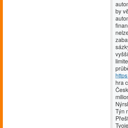
auto
by v
autom
fina
nelze
zaba
sázky
vyšší
limit
průb
http
hra 
Česko
mili
Nýrs
Týn 
Přešt
Tvoje