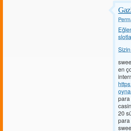
Gaz
Perma
Eğle
slotl
Sizin
swee
en ço
inte
https
oyna
para
casi
20 s
para
swee