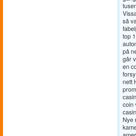
tusen
Vissa
så va
fabel
top 1
autom
på ne
går v
en co
fors
nett 
promo
casi
coin
casin
Nye 
kamer
amer