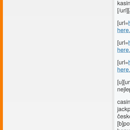
kasi
[/url]
[url=
here
[url=
here
[url=
here
[u][u
nejle
casi
jack
česk
[b]po