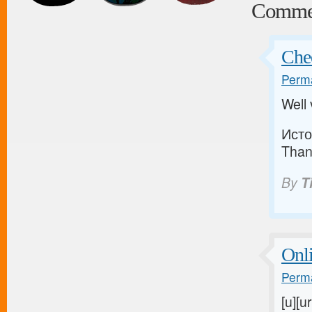
Comme
Che
Perma
Well 
Исто
Than
By
T
Onli
Perma
[u][u