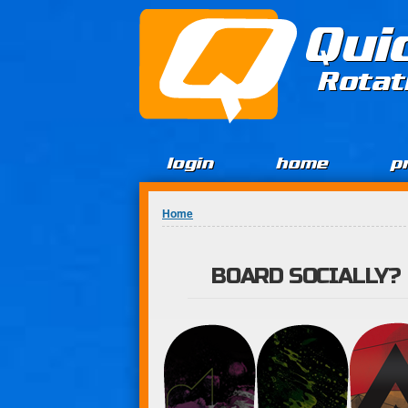
Jump to Content
Qui
Rotat
login
home
p
You are here
Home
BOARD SOCIALLY?