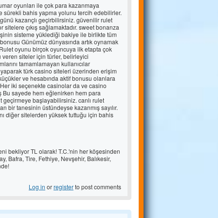
 kumar oyunları ile çok para kazanmaya
e sürekli bahis yapma yolunu tercih edebilirler.
nü kazançlı geçirbilirsiniz. güvenilir rulet
or sitelere çıkış sağlamaktadır. sweet bonanza
in sisteme yüklediği bakiye ile birlikte tüm
sino bonusu Günümüz dünyasında artık oynamak
 Rulet oyunu birçok oyuncuya ilk etapta çok
en siteler için türler, belirleyici
dımlarını tamamlamayan kullanıcılar
yaparak türk casino siteleri üzerinden erişim
küçükler ve hesabında aktif bonusu olanlara
 Her iki seçenekte casinolar da ve casino
iriş Bu sayede hem eğlenirken hem para
 geçirmeye başlayabilirsiniz. canlı rulet
dan bir tanesinin üstündeyse kazanmış sayılır.
nı diğer sitelerden yüksek tuttuğu için bahis
ni bekliyor TL olarak! T.C.'nin her köşesinden
, Bafra, Tire, Fethiye, Nevşehir, Balıkesir,
nde!
Log in
or
register
to post comments