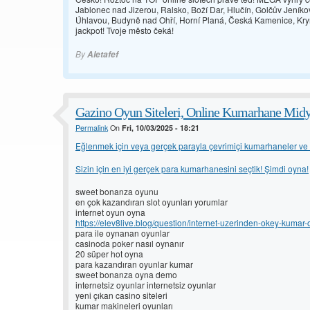
Jablonec nad Jizerou, Ralsko, Boží Dar, Hlučín, Golčův Jeník
Úhlavou, Budyně nad Ohří, Horní Planá, Česká Kamenice, Kryr
jackpot! Tvoje město čeká!
By
Aletafef
Gazino Oyun Siteleri, Online Kumarhane Midy
Permalink
On
Fri, 10/03/2025 - 18:21
Eğlenmek için veya gerçek parayla çevrimiçi kumarhaneler ve s
Sizin için en iyi gerçek para kumarhanesini seçtik! Şimdi oyna!
sweet bonanza oyunu
en çok kazandıran slot oyunları yorumlar
internet oyun oyna
https://elev8live.blog/question/internet-uzerinden-okey-kumar-
para ile oynanan oyunlar
casinoda poker nasıl oynanır
20 süper hot oyna
para kazandıran oyunlar kumar
sweet bonanza oyna demo
internetsiz oyunlar internetsiz oyunlar
yeni çıkan casino siteleri
kumar makineleri oyunları