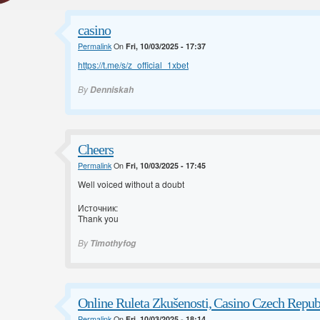
casino
Permalink
On
Fri, 10/03/2025 - 17:37
https://t.me/s/z_official_1xbet
By
Denniskah
Cheers
Permalink
On
Fri, 10/03/2025 - 17:45
Well voiced without a doubt
Источник:
Thank you
By
Timothyfog
Online Ruleta Zkušenosti, Casino Czech Repub
Permalink
On
Fri, 10/03/2025 - 18:14