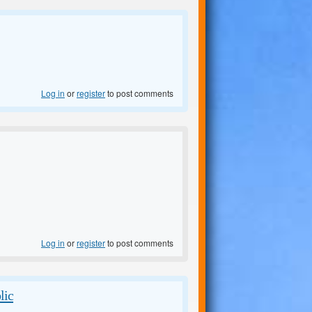
Log in
or
register
to post comments
Log in
or
register
to post comments
lic