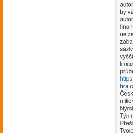
auto
by v
autom
fina
nelze
zaba
sázky
vyšší
limit
průb
http
hra 
Česko
mili
Nýrs
Týn 
Přešt
Tvoje