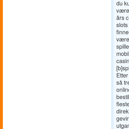
du ku
være 
års c
slots
finne
være
spill
mobil
casin
[b]sp
Etter
så t
onlin
besti
flest
direk
gevin
utgan