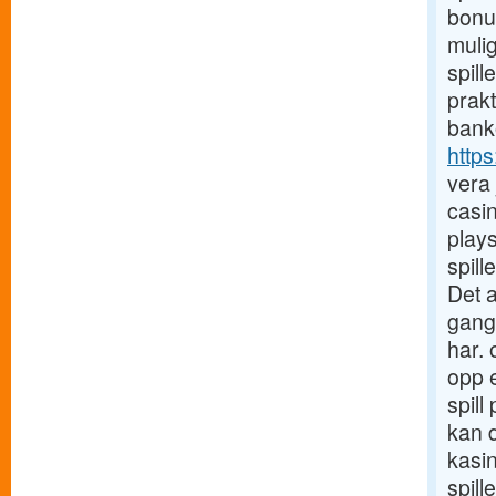
bonus
mulig
spill
prakt
bank
http
vera 
casi
plays
spill
Det a
gang 
har. 
opp e
spill
kan d
kasin
spill