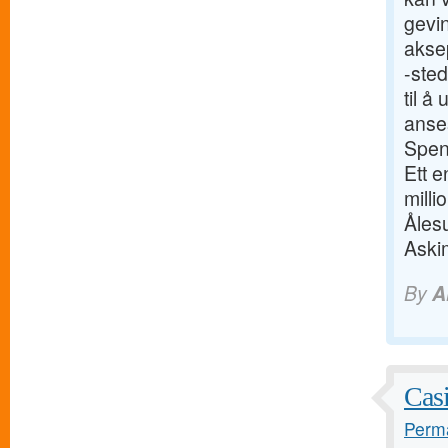
gevin
aksep
-ste
til å
anses
Spen
Ett e
milli
Åles
Askim
By
A
Cas
Perma