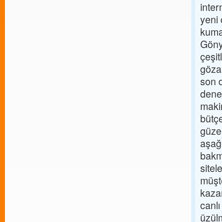
inter
yeni 
kuma
Göny
çeşit
gözal
son d
deney
makin
bütç
güzel
aşağı
bakma
sitel
müşte
kazan
canlı
üzülm