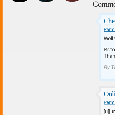
Comme
Che
Perma
Well 
Исто
Than
By
T
Onli
Perma
[u][u