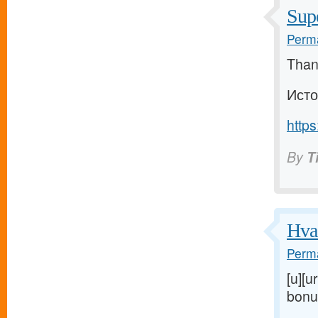
Supe
Perma
Thank
Исто
http
By
T
Hva
Perma
[u][u
bonus