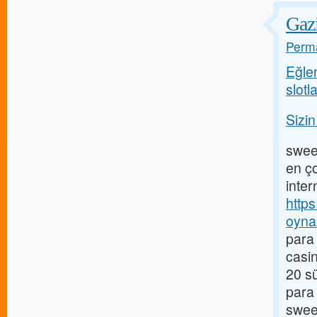
Gaz
Perma
Eğle
slotl
Sizin
swee
en ço
inte
https
oyna
para
casi
20 s
para
swee