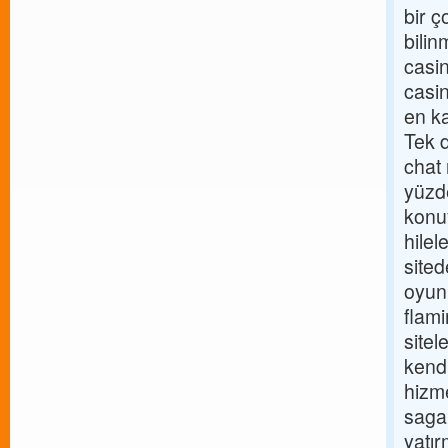
bir ç
bilin
casin
casin
en ka
Tek d
chat
yüzd
konuy
hilel
sited
oyunl
flami
sitel
kendi
hizme
saga
yatır