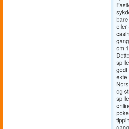
Fastl
sykdo
bare 
eller
casin
gang.
om 10
Dett
spill
godt 
ekte 
Nors
og s
spil
onlin
poke
tippi
gang 