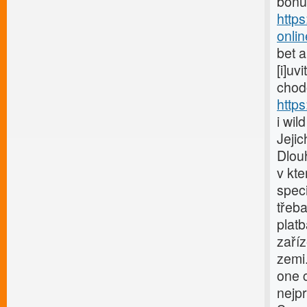
bonu
https
onlin
bet 
[i]uv
chod
http
i wil
Jejic
Dlou
v kte
spec
třeba
platb
zaříz
zemi
one c
nejp