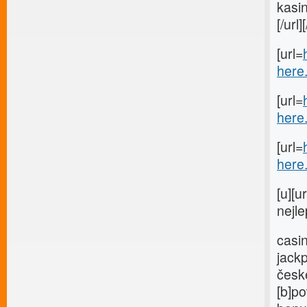
kasi
[/url]
[url=
here
[url=
here
[url=
here
[u][u
nejle
casi
jack
česk
[b]po