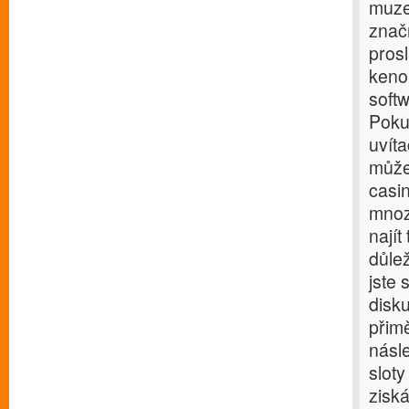
muze
značn
prosl
keno 
soft
Poku
uvíta
můžet
casin
mnoz
najít
důle
jste 
disk
přim
násle
sloty
ziská