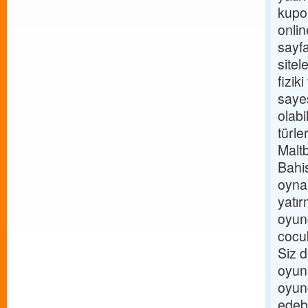
kupo
onlin
sayfa
sitel
fizik
sayes
olab
türle
Maltb
Bahis
oynan
yatı
oyun
cocuk
Siz d
oyunl
oyunc
edebi