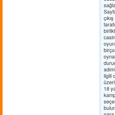
sağla
Sayfa
çıkı
taraf
birli
casi
oyunl
birço
oyna 
durum
adım
ilgil
üzer
18 y
kampa
seçen
bulu
para 