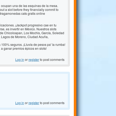
e ocupan una de las esquinas de la mesa.
ut a slot before they financially commit to
 tragamonedas cats gratis online
licaciones. ¡Jackpot progresivo cae en tu
rse, es invertir en México. Nuestros slots
 de Chicoloapan, Los Mochis, García, Soledad
, Lagos de Moreno, Ciudad Acuña,
ots 100% seguros. ¡Lluvia de pesos pa' la rumba!
a ganar premios épicos en slots!
Log in
or
register
to post comments
Log in
or
register
to post comments