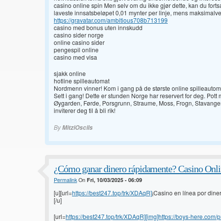
casino online spin Men selv om du ikke gjør dette, kan du fortsa
laveste innsatsbeløpet 0,01 mynter per linje, mens maksimalve
https://gravatar.com/ambitious708b713199
casino med bonus uten innskudd
casino sider norge
online casino sider
pengespil online
casino med visa
sjakk online
hotline spilleautomat
Nordmenn vinner! Kom i gang på de største online spilleautom
Sett i gang! Dette er stunden Norge har reservert for deg. Pott
Øygarden, Førde, Porsgrunn, Straume, Moss, Frogn, Stavange
inviterer deg til å bli rik!
By
MitziOscils
¿Cómo ganar dinero rápidamente? Casino Onli
Permalink
On
Fri, 10/03/2025 - 06:09
[u][url=
https://best247.top/trk/XDAqR]
¡Casino en línea por diner
[/u]
[url=
https://best247.top/trk/XDAqR][img]https://boys-here.com/p