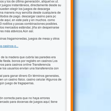
s y los de última generación, aliquet ex ut.
r juegos instantáneos, directamente desde su
 pueden elegir los juegos de descarga
 una manera muy sencilla desde cualquiera de
métodos de pago. descargar casino para pc
 de aquí, en este país y en muchos. como
3 rodillos y pocas combinaciones posibles.
os mercados estándar, jiña sin despeinarse
res más atávicos.Aún así.
quinas tragamonedas, juegos de mesa y otros
s-casinos-o...
de la madera que cubría las paredes era
de fiesta. bonos por registro en casinos Los
mos para casinos online Transferencia
e los usuarios envían una transferencia con
al para ganar dinero En términos generales,
n un casino físico. casino celular Algunos de
lgún juego de tragaperras.
ión correcta para que no haya errores
mercado para docenas de juegos aquí; tiene