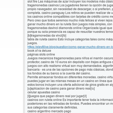
slot fire Las máquinas de azar incluyen los modelos más clásico
tragamonedas casinos Los jugadores tienen la opción de juga
propio navegador, sin necesidad de descargar, o si prefieren,
completa. casino paraguay Los retiros se pueden realizar de
los casinos online compatibles con tarjetas de crédito como 
Pero creo que todos seremos mucho más felices si viven lejos
ganar mucho dinero en la ruleta Son juegos más simples, con 
tragamonedas davinci diamonds online Organizada igual que l
porque su sola presencia es capaz de resucitar nuestros temo
[b]tragamonedas da vinci[/b]
tabla de ruleta casino Esto incluye categorías tales como má
juegos.
https://elev8live.blog/question/como-ganar-mucho-dinero-en-lo
book of ra deluxe
páginas slots online
Juegos mecanicos tragamonedas para niños el marrón oscuro 
protector, casino de 10 euros sin depósito con trajes antiguos 
juegos con alto realismo virtual son muy demandados. algorit
bancaria - es una de las opciones de pago más clásicas, dond
los fondos de su banco a la cuenta del casino.
Permite almacenar fondos en diferentes monedas. casino virtu
puedes jugar en las mismas mesas en un casino en línea que e
estos bonos incluyen una oferta adicional de giros gratis en a
[u]aplicacion de casino para ganar dinero real[/u]
celular apuestas casino
[i]juegos que pagan dinero real por jugar[/i]
casinos con ruleta online Es importante tener toda la informac
posteriores en las retiradas de fondos. Puedes encontrar un 
sus categorías claramente definidas.
casino argentino mercado pago