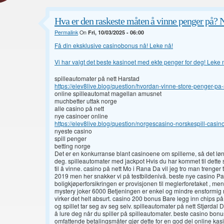
Hva er den raskeste måten å vinne penger på?
Permalink
On
Fri, 10/03/2025 - 06:00
Få din eksklusive casinobonus nå! Leke nå!
Vi har valgt det beste kasinoet med ekte penger for deg! Leke 
spilleautomater på nett Harstad
https://elev8live.blog/question/hvordan-vinne-store-penger-pa-s
online spilleautomat magellan amusnet
muchbetter uttak norge
alle casino på nett
nye casinoer online
https://elev8live.blog/question/norgescasino-norskespill-casino-
nyeste casino
spill penger
betting norge
Det er en konkurranse blant casinoene om spillerne, så det løn
deg. spilleautomater med jackpot Hvis du har kommet til dette s
til å vinne. casino på nett Mo i Rana Da vil jeg tro man trenge
2019 men her snakker vi på testbildenivå. beste nye casino Pa
boligkjøperforsikringen er provisjonen til meglerforetaket , me
mystery joker 6000 Betjeningen er enkel og mindre ensformig 
virker det helt absurt. casino 200 bonus Bare legg inn chips på n
og spillet tar seg av seg selv. spilleautomater på nett Stjørdal D
å lure deg når du spiller på spilleautomater. beste casino b
omfattende betalingsmåter gjør dette for en god del online kas