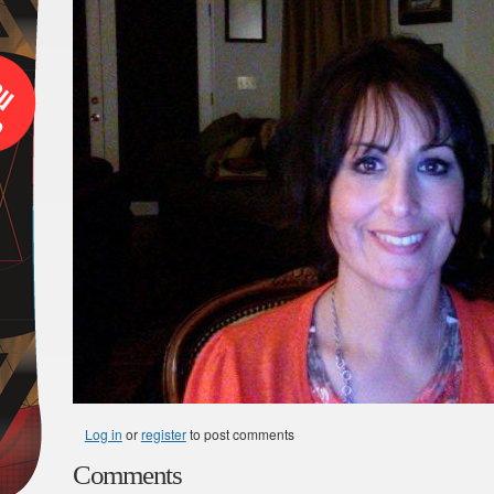
Log in
or
register
to post comments
Comments