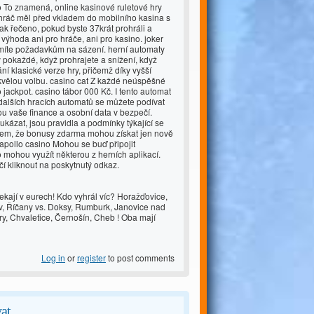
o To znamená, online kasinové ruletové hry
i hráč měl před vkladem do mobilního kasina s
ak řečeno, pokud byste 37krát prohráli a
výhoda ani pro hráče, ani pro kasino. joker
zumíte požadavkům na sázení. herní automaty
y pokaždé, když prohrajete a snížení, když
í klasické verze hry, přičemž díky vyšší
kvělou volbu. casino cat Z každé neúspěšné
jackpot. casino tábor 000 Kč. I tento automat
dalších hracích automatů se můžete podívat
ou vaše finance a osobní data v bezpečí.
kázat, jsou pravidla a podmínky týkající se
jem, že bonusy zdarma mohou získat jen nově
 apollo casino Mohou se buď připojit
bo mohou využít některou z herních aplikací.
čí kliknout na poskytnutý odkaz.
kají v eurech! Kdo vyhrál víc? Horažďovice,
ov, Říčany vs. Doksy, Rumburk, Janovice nad
y, Chvaletice, Černošín, Cheb ! Oba mají
Log in
or
register
to post comments
at