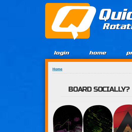
Jump to Content
Qui
Rotat
login
home
p
You are here
Home
BOARD SOCIALLY?