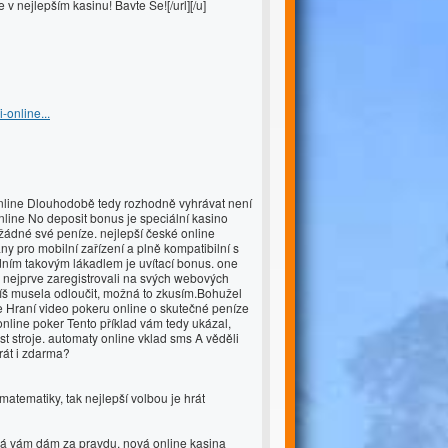
 v nejlepším kasinu! Bavte Se![/url][/u]
-online...
online Dlouhodobě tedy rozhodně vyhrávat není
online No deposit bonus je speciální kasino
žádné své peníze. nejlepší české online
y pro mobilní zařízení a plně kompatibilní s
edním takovým lákadlem je uvítací bonus. one
 se nejprve zaregistrovali na svých webových
píš musela odloučit, možná to zkusím.Bohužel
e Hraní video pokeru online o skutečné peníze
 online poker Tento příklad vám tedy ukázal,
st stroje. automaty online vklad sms A věděli
rát i zdarma?
atematiky, tak nejlepší volbou je hrát
 a já vám dám za pravdu. nová online kasina