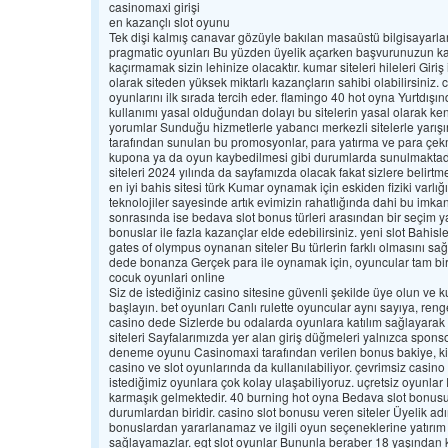
casinomaxi girişi
en kazançlı slot oyunu
Tek dişi kalmış canavar gözüyle bakılan masaüstü bilgisayarla
pragmatic oyunları Bu yüzden üyelik açarken başvurunuzun k
kaçırmamak sizin lehinize olacaktır. kumar siteleri hileleri Giri
olarak siteden yüksek miktarlı kazançların sahibi olabilirsiniz. c
oyunlarını ilk sırada tercih eder. flamingo 40 hot oyna Yurtdışı
kullanımı yasal olduğundan dolayı bu sitelerin yasal olarak kend
yorumlar Sunduğu hizmetlerle yabancı merkezli sitelerle yarışı
tarafından sunulan bu promosyonlar, para yatırma ve para çekm
kupona ya da oyun kaybedilmesi gibi durumlarda sunulmaktadı
siteleri 2024 yılında da sayfamızda olacak fakat sizlere belirtm
en iyi bahis sitesi türk Kumar oynamak için eskiden fiziki varlı
teknolojiler sayesinde artık evimizin rahatlığında dahi bu im
sonrasında ise bedava slot bonus türleri arasından bir seçim y
bonuslar ile fazla kazançlar elde edebilirsiniz. yeni slot Bahisl
gates of olympus oynanan siteler Bu türlerin farklı olmasını sa
dede bonanza Gerçek para ile oynamak için, oyuncular tam bir
cocuk oyunlari online
Siz de istediğiniz casino sitesine güvenli şekilde üye olun ve
başlayın. bet oyunları Canlı rulette oyuncular aynı sayıya, reng
casino dede Sizlerde bu odalarda oyunlara katılım sağlayarak gü
siteleri Sayfalarımızda yer alan giriş düğmeleri yalnızca spons
deneme oyunu Casinomaxi tarafından verilen bonus bakiye, kişin
casino ve slot oyunlarında da kullanılabiliyor. çevrimsiz ca
istediğimiz oyunlara çok kolay ulaşabiliyoruz. uçretsiz oyunlar
karmaşık gelmektedir. 40 burning hot oyna Bedava slot bonusu ver
durumlardan biridir. casino slot bonusu veren siteler Üyelik a
bonuslardan yararlanamaz ve ilgili oyun seçeneklerine yatırım 
sağlayamazlar. egt slot oyunlar Bununla beraber 18 yaşından 