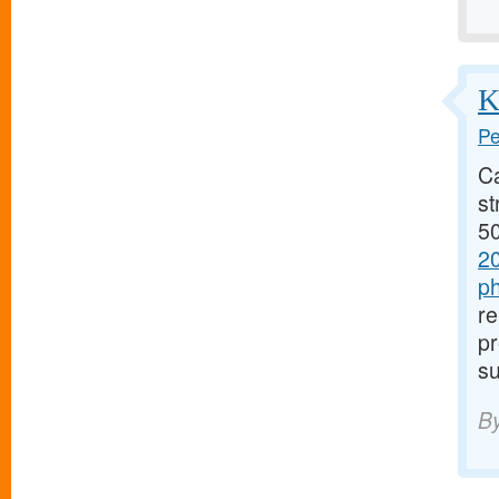
K
Pe
C
st
50
2
p
re
pr
su
B