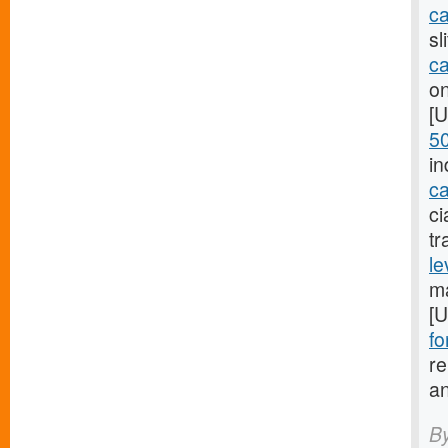
ca
sl
ca
on
[
50
in
ca
ci
tr
le
ma
[
fo
re
an
B