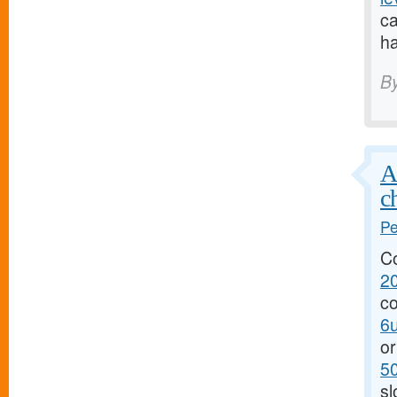
ca
ha
B
A
c
Pe
C
20
co
6u
or
5
sl