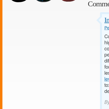
Comme
I
Pe
C
hi
co
pe
di
fo
le
le
to
de
B