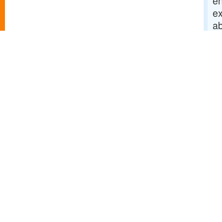
e
ex
ab
di
os
su
B
T
Pe
N
- 
hy
[
ci