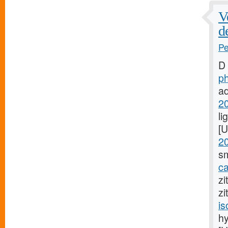
V
d
Pe
D
p
ad
2
li
[
20
sm
ca
zi
zi
is
hy