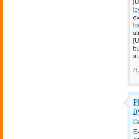
[
le
e
lo
st
[
b
au
B
P
h
Pe
E