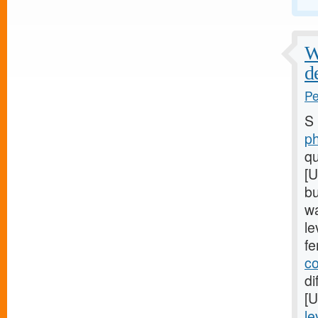
W
d
Pe
S
p
qu
[
bu
w
le
fe
c
di
[
le