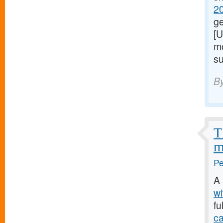
20
ge
[
mo
su
B
T
m
Pe
A
wi
fu
ca