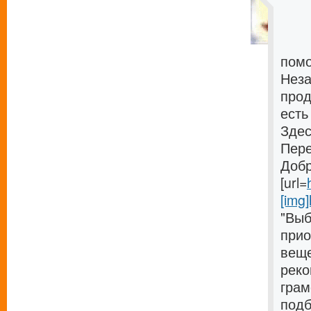
помо
Неза
прод
есть
Здес
Пере
Добр
[url=
[img]
"Выб
прио
веще
реко
грам
подб