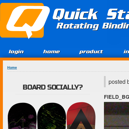
Jump to Content
Quick St
Rotating Bind
login
home
product
i
You are here
Home
posted 
BOARD SOCIALLY?
FIELD_B