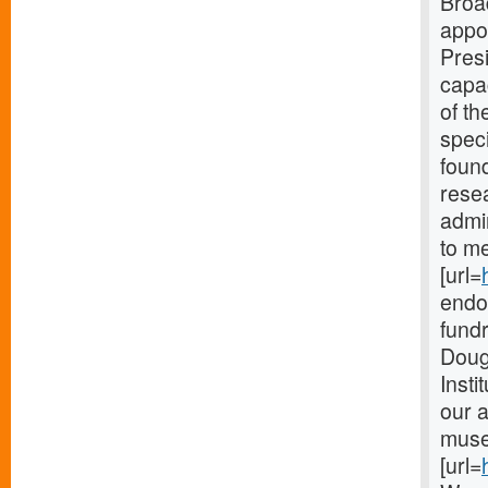
Broa
appo
Presi
capac
of th
speci
found
resea
admin
to me
[url=
endow
fundr
Dougl
Insti
our a
museu
[url=