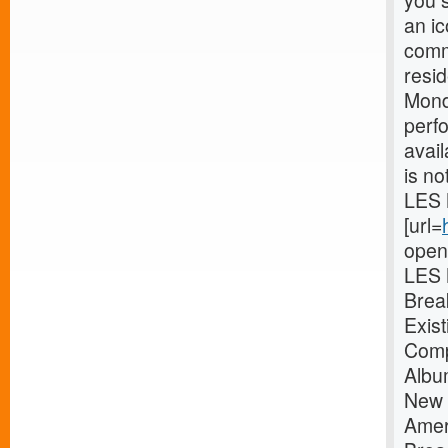
you s
an ic
comm
resi
Mond
perf
avail
is no
LES 
[url=
open
LES 
Brea
Exis
Comp
Albu
New 
Amer