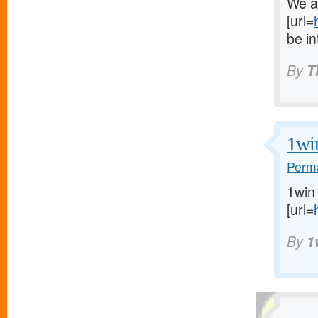
We ar
[url=
be in
By
T
1wi
Perma
1win
[url=
By
1