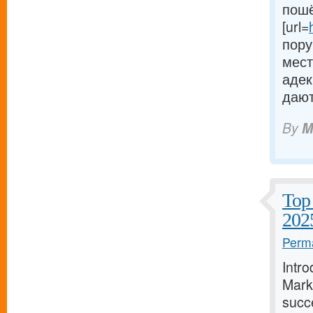
пошё
[url=
пору
мест
адек
дают
By
M
Top 
202
Perma
Intro
Marke
succe