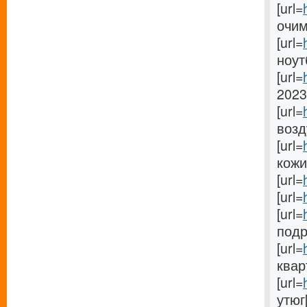
[url=
очима
[url=
ноутб
[url=
2023 
[url=
возду
[url=
кожи[
[url=
[url=
[url=
подро
[url=
кварт
[url=
утюг[