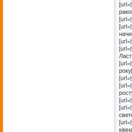
[url=
раков
[url=
[url=
начи
[url=
[url=
Ласті
[url=
року[
[url=
[url=
росту
[url=
[url=
свет
[url=
кімна