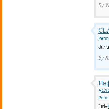
By
W
CLA
Perma
dark
By
K
Инф
усл
Perma
[url=