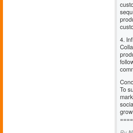
cust
sequ
prod
custo
4. In
Colla
produ
follo
comm
Conc
To su
marke
socia
grow
====
By
N