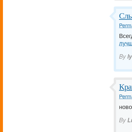
Слы
Perma
Всег
лучш
By
I
Кра
Perma
ново
By
L