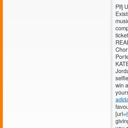
Plfj
Exist
musi
compe
tick
REA
Chor
Port
KATE
Jord
selfi
win a
yours
adid
favou
[url=
givin