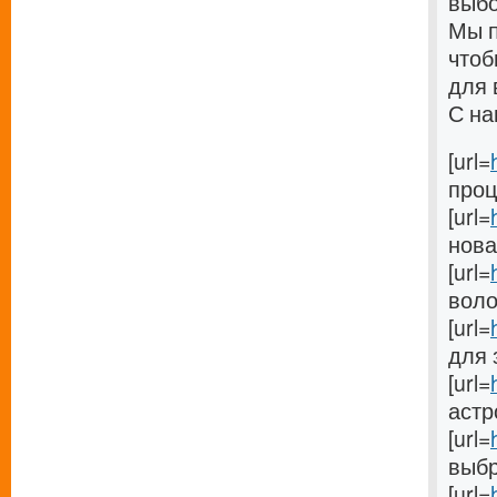
выбо
Мы п
чтоб
для 
С на
[url=
проц
[url=
новач
[url=
волос
[url=
для 
[url=
астр
[url=
выбра
[url=