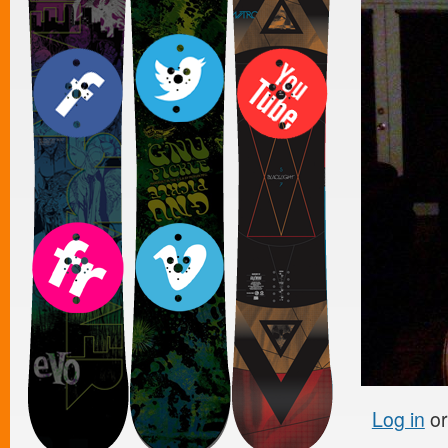
Log in
o