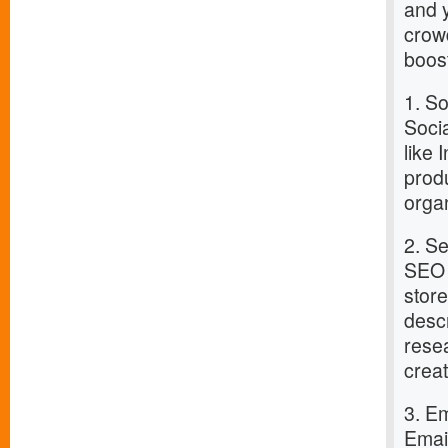
and y
crowd
boost
1. S
Socia
like
prod
orga
2. S
SEO i
stor
desc
rese
crea
3. E
Email