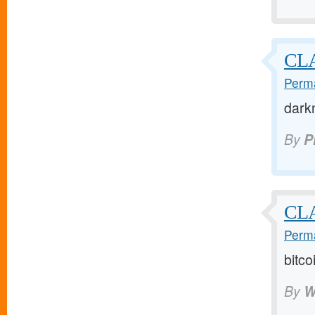
CLA
Perma
dark
By
P
CL
Perma
bitc
By
W