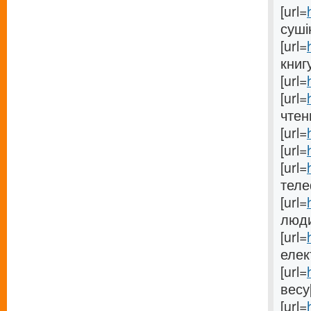
[url=
суші
[url=
книгу
[url=
[url=
чтен
[url=
[url=
[url=
теле
[url=
люди
[url=
елек
[url=
весу[
[url=