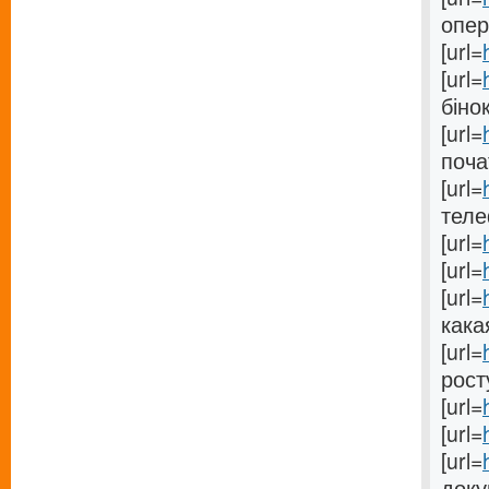
опер
[url=
[url=
бінок
[url=
почат
[url=
теле
[url=
[url=
[url=
кака
[url=
росту
[url=
[url=
[url=
доку