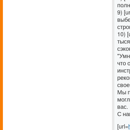
полн
9) [u
выбе
стро
10) [
тыся
сэко
"Умн
что 
инст
реко
свое
Мы п
могл
вас.
С на
[url=