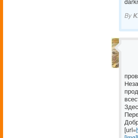
dark
By
K
пров
Неза
прод
всес
Здес
Пере
Добр
[url=
[img]