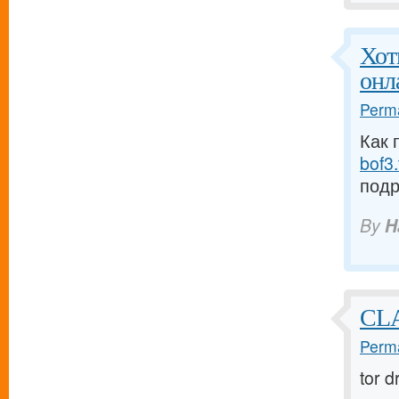
Хот
онл
Perma
Как 
bof3.
подр
By
H
CLA
Perma
tor 