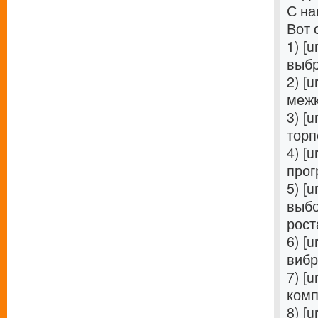
С на
Вот 
1) [u
выбр
2) [u
межк
3) [u
торп
4) [u
прог
5) [u
выбо
роста
6) [u
вибр
7) [u
комп
8) [u