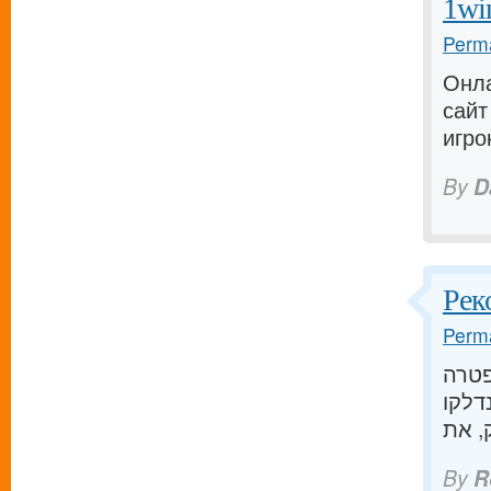
1win
Perma
Онла
сайт
игро
By
D
Рек
Perma
פטרה
דלקו
By
R