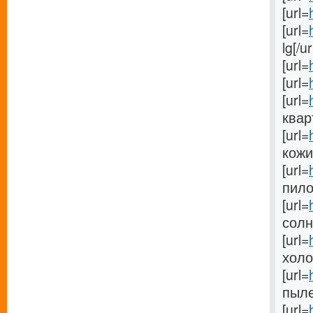
[url=
[url=
lg[/ur
[url=
[url=
[url=
кварт
[url=
кожи[
[url=
пилос
[url=
солн
[url=
холо
[url=
пыле
[url=