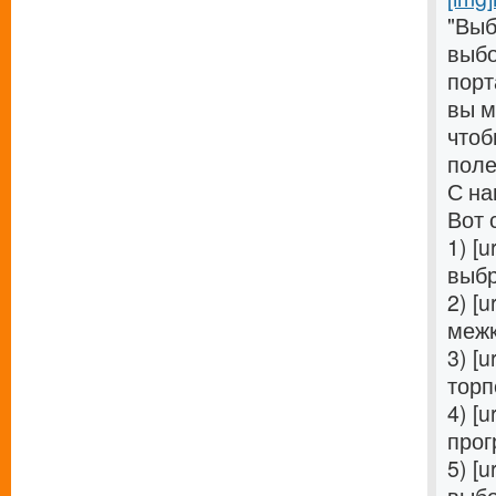
"Выб
выбо
порт
вы м
чтоб
поле
С на
Вот 
1) [u
выбр
2) [u
межк
3) [u
торп
4) [u
прог
5) [u