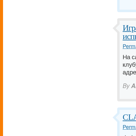
Игр
исп
Perma
На с
клубу
адре
By
A
CL
Perma