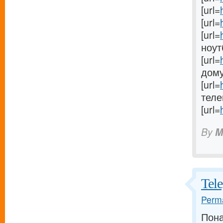
[url=
[url=
[url=
ноутб
[url=
дому[
[url=
телев
[url=
By
M
Tel
Perma
Пона