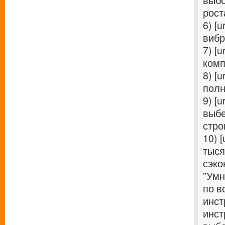
выбо
роста
6) [u
вибр
7) [u
комп
8) [u
полн
9) [u
выбе
стро
10) [
тыся
сэко
"Умн
по в
инст
инст