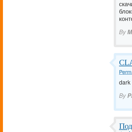
скач
блок
конт
By
M
CL
Perma
dark
By
P
Под