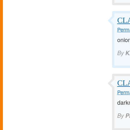
CLA
Perma
onio
By
K
CL
Perma
dark
By
P