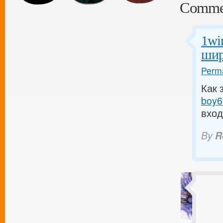
Comme
1wi
шир
Perma
Как 
boy6.
вход
By
R