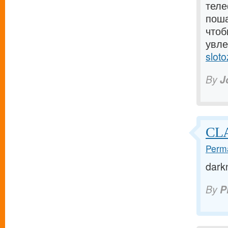
теле
поша
чтоб
увле
sloto
By
J
CLA
Perma
darkn
By
P