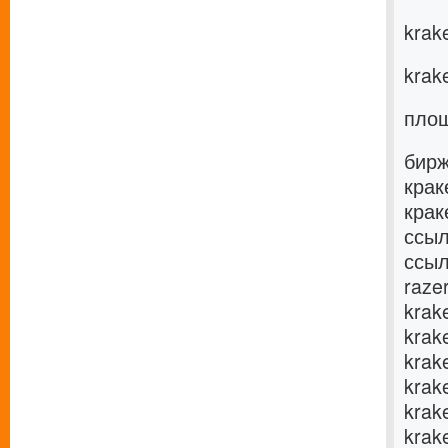
krak
krak
площ
бирж
крак
крак
ссыл
ссыл
raze
krak
krak
krak
krak
krak
krak