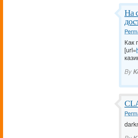
На 
дос
Perma
Как 
[url=
кази
By
K
CL
Perma
darkm