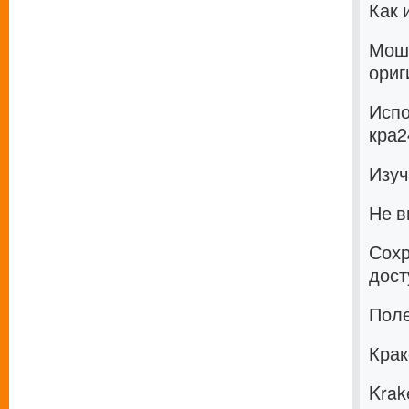
Как 
Моше
ориг
Испо
кра2
Изуч
Не в
Сохр
дост
Поле
Крак
Krak