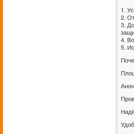
1. У
2. О
3. Д
защ
4. В
5. И
Поче
Площ
Анон
Пров
Надё
Удоб