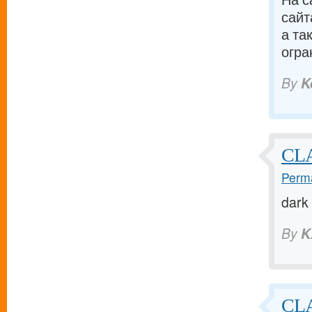
сайт
а та
огра
By
K
CL
Perma
dark
By
K
CLA