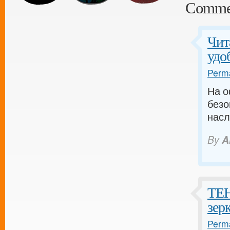
Comme
Чит
удо
Perma
На о
безо
насл
By
A
ТЕН
зер
Perma