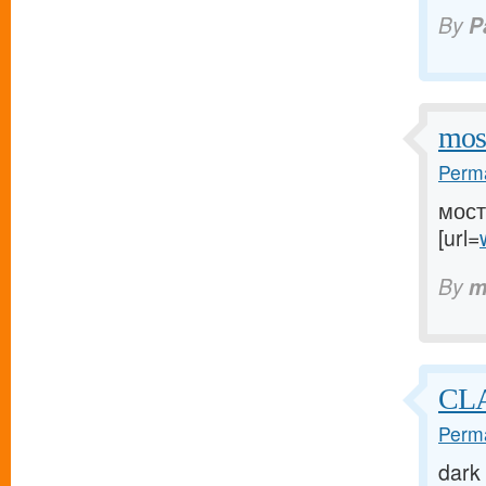
By
P
mos
Perma
мост
[url=
By
m
CL
Perma
dark