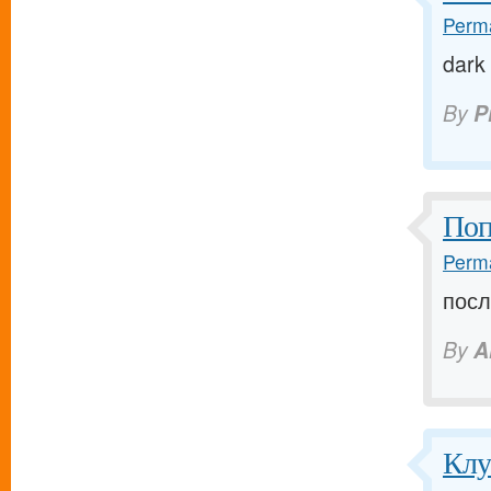
Perma
dark
By
P
Поп
Perma
посл
By
A
Клу