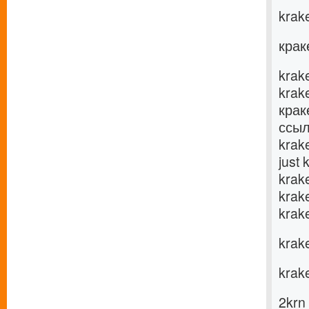
krak
крак
krak
krak
крак
ссыл
krak
just
krak
krak
krak
krak
krak
2krn