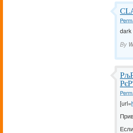
CL
Perma
dark
By
W
РљР
РєР
Perma
[url=
Прив
Если