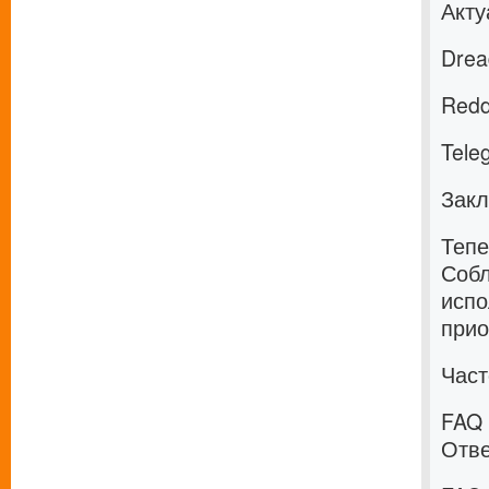
Акту
Drea
Redd
Tele
Зак
Тепе
Собл
испо
прио
Част
FAQ 
Отве