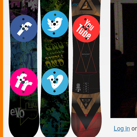
Log in
o