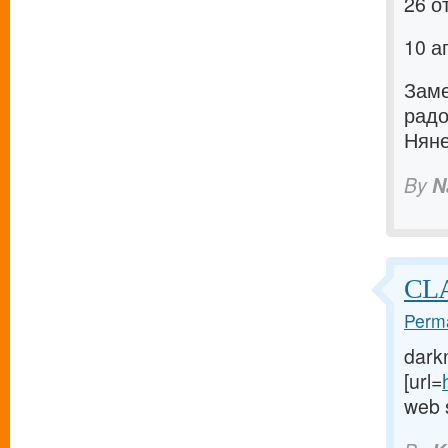
26 о
10 а
Заме
рад
Няне
By
N
CLA
Perma
dark
[url=
web s