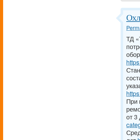
Охл
Perma
ТД «
потр
обор
https
Стан
сост
указ
https
При 
ремо
от 3
cate
Сред