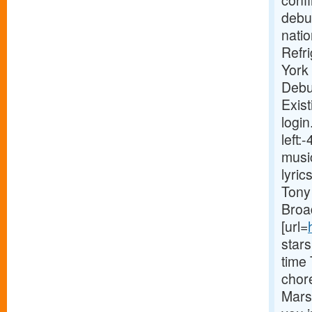
conf
debut
natio
Refr
York
Debu
Exist
login
left
musi
lyri
Tony 
Broa
[url=
star
time
chor
Marsh