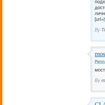
подх
дост
личн
[url=
By
T
mos
Perma
мост
By
m
CLA