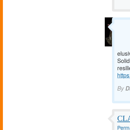
elusi
Solid
resil
https
By
D
CL
Perma