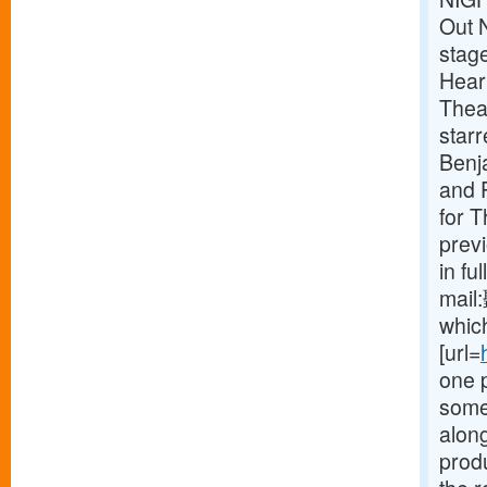
Out 
stag
Heart
Theat
star
Benj
and P
for 
prev
in fu
mail
which
[url=
one 
some
along
produ