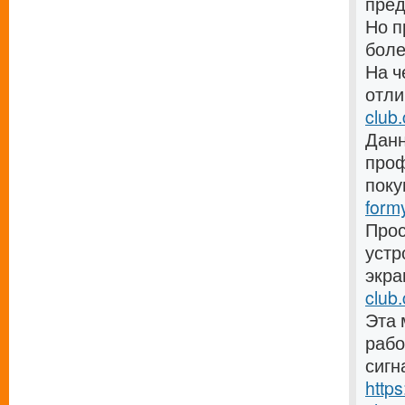
пре
Но п
боле
На ч
отли
club
Данн
проф
поку
form
Прос
устр
экра
club.
Эта 
рабо
сигн
http