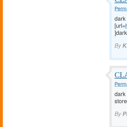
Perma
dark
[url=
]dark
By
K
CLA
Perma
dark 
store 
By
P