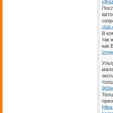
yltra
Посл
авто
сохр
club
В ко
так 
как 
izmer
Ульт
мале
эксп
тол
900e
Толщ
прео
https