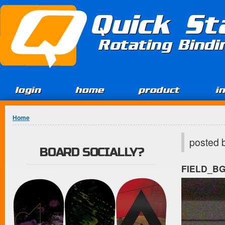
Jump to Content
Quick St
Rotating Bind
login
home
product
i
You are here
Home
posted 
BOARD SOCIALLY?
FIELD_B