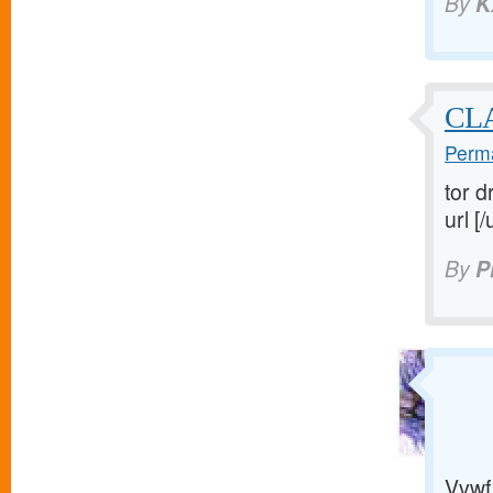
By
K
CL
Perma
tor d
url [/
By
P
Vvwf