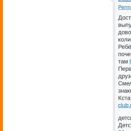
Perma
Дост
выпу
дово
коли
Ребё
поче
там
Перв
дру
Смел
зна
Кста
club.
детс
Детс