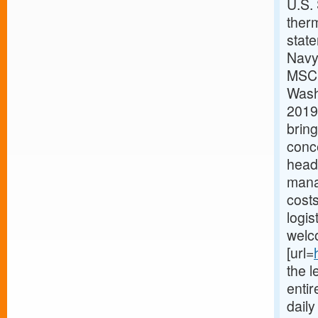
U.S.
therm
stat
Navy
MSC h
Washi
2019.
bring
conc
headq
mana
costs
logis
welc
[url=
the l
enti
dail