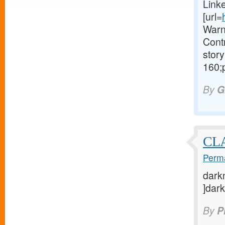
Link
[url=
Warn
Contr
story
160;
By
G
CL
Perma
darkn
]dark
By
P