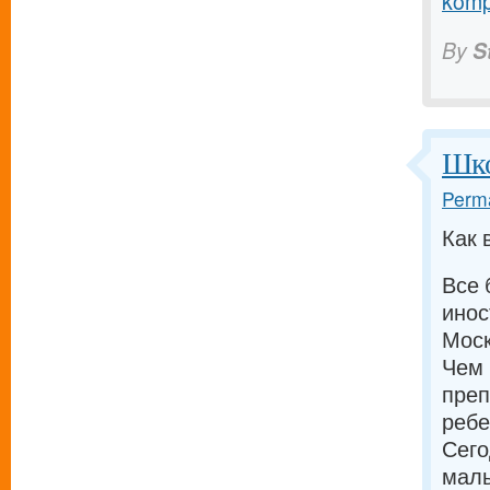
komp
By
S
Шко
Perma
Как 
Все 
инос
Моск
Чем 
преп
ребе
Сего
малы