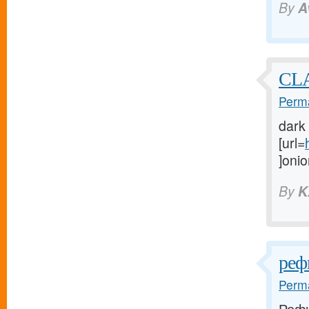
By
A
CL
Perma
dark
[url=
]onio
By
K
реф
Perma