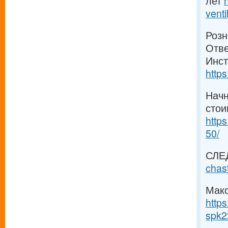
лет
venti
Розн
Отве
Инст
https
Начн
стои
https
50/
СЛЕ
chas
Макс
https
spk2