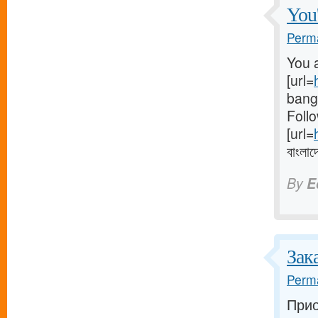
You'
Perma
You a
[url=
bangl
Follo
[url=
বাংলাদ
By
E
Зак
Perma
Прио