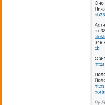
Оно 
Ниж
nb38
Арти
от 3
elek
349 
cb
Ориг
http
Поло
Поло
https
borta
By
F