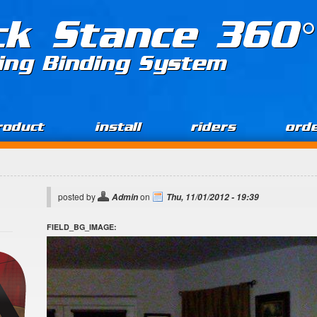
ck Stance 360°
ing Binding System
roduct
install
riders
ord
posted by
on
Admin
Thu, 11/01/2012 - 19:39
FIELD_BG_IMAGE: