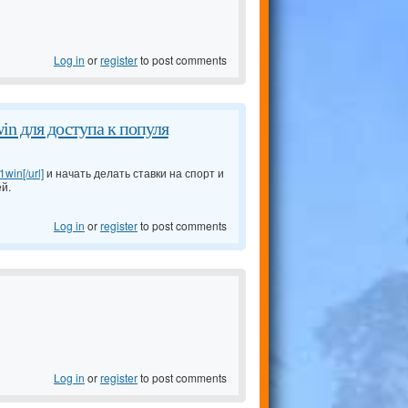
Log in
or
register
to post comments
in для доступа к популя
1win[/url]
и начать делать ставки на спорт и
й.
Log in
or
register
to post comments
Log in
or
register
to post comments