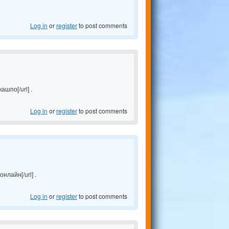
Log in
or
register
to post comments
ашпо[/url] .
Log in
or
register
to post comments
нлайн[/url] .
Log in
or
register
to post comments