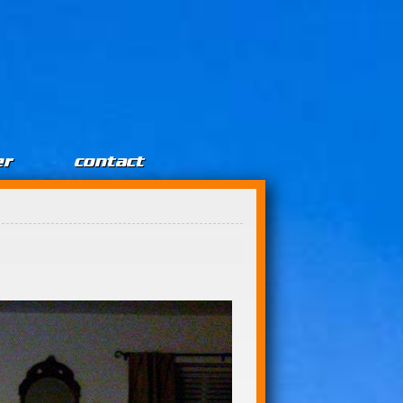
er
contact