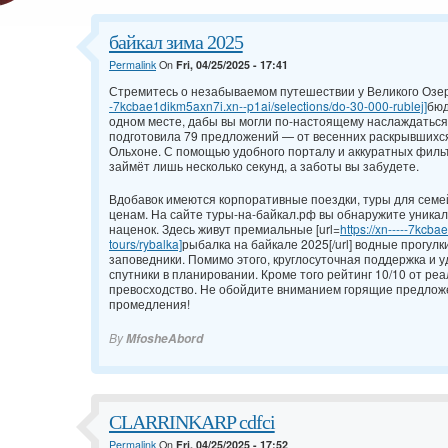
байкал зима 2025
Permalink
On
Fri, 04/25/2025 - 17:41
Стремитесь о незабываемом путешествии у Великого Озера
-7kcbae1dikm5axn7i.xn--p1ai/selections/do-30-000-rublej]
бюд
одном месте, дабы вы могли по-настоящему наслаждаться
подготовила 79 предложений — от весенних раскрывшихс
Ольхоне. С помощью удобного порталу и аккуратных филь
займёт лишь несколько секунд, а заботы вы забудете.
Вдобавок имеются корпоративные поездки, туры для семе
ценам. На сайте туры-на-байкал.рф вы обнаружите уник
наценок. Здесь живут премиальные [url=
https://xn-----7kcb
tours/rybalka]
рыбалка на байкале 2025[/url] водные прогулк
заповедники. Помимо этого, круглосуточная поддержка и
спутники в планировании. Кроме того рейтинг 10/10 от р
превосходство. Не обойдите вниманием горящие предложе
промедления!
By
MfosheAbord
CLARRINKARP cdfci
Permalink
On
Fri, 04/25/2025 - 17:52