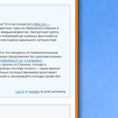
? В этом случае [url=
https://xn----
жетные туры на байкал[/url] собраны в
 каждым моментом. Экспертная группа
я побережий до снежных фантазий на
тров подбор идеального путешествия
й и топ-продукты по привлекательным
альные предложения без дополнительных
ae1dikm5axn7i.xn--p1ai/search-
и, круизы по Ольхону, походы в
 удобная система оплаты — ваши верные
еальных путешественников гарантирует
ния и запланируйте поездку прямо без
Log in
or
register
to post comments