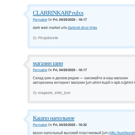
CLARRINKARP rulxx
Permalink
On
Fri, 04/25/2025 - 18:17
dark web market urls
darknet drug links
By
Pirojoktrefe
магазин шин
Permalink
On
Fri, 04/25/2025 - 18:17
Склад шин и дисков рядом — заезжайте в наш магазин
авторезина интернет магазин [url=shini-kupit-v-spb.ru]shini-kup
By
magazin_shin_jcor
Кашпо напольное
Permalink
On
Fri, 04/25/2025 - 18:32
вазон напольный высокий пластиковый [url=
http://kupitgors