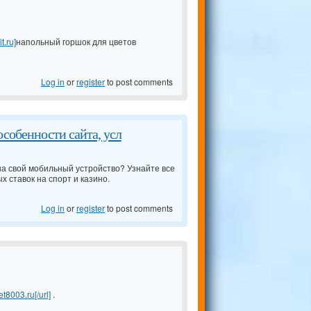
.ru]
напольный горшок для цветов
Log in
or
register
to post comments
особенности сайта, усл
 на свой мобильный устройство? Узнайте все
х ставок на спорт и казино.
Log in
or
register
to post comments
8003.ru[/url]
.