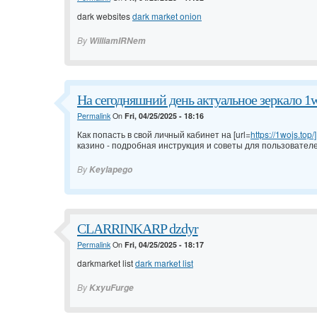
dark websites
dark market onion
By
WilliamIRNem
На сегодняшний день актуальное зеркало 1w
Permalink
On
Fri, 04/25/2025 - 18:16
Как попасть в свой личный кабинет на [url=
https://1wojs.top/]
казино - подробная инструкция и советы для пользователе
By
Keylapego
CLARRINKARP dzdyr
Permalink
On
Fri, 04/25/2025 - 18:17
darkmarket list
dark market list
By
KxyuFurge