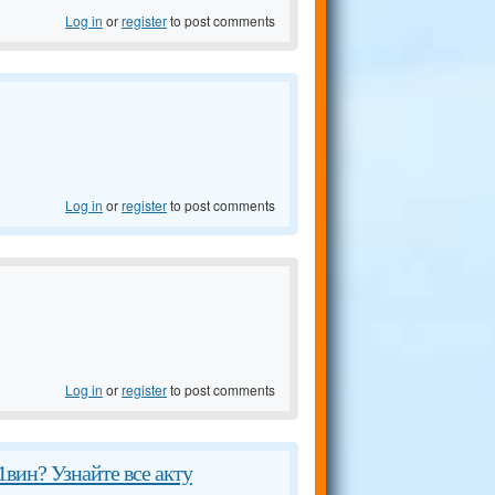
Log in
or
register
to post comments
Log in
or
register
to post comments
Log in
or
register
to post comments
1вин? Узнайте все акту