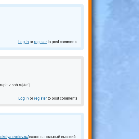
Log in
or
register
to post comments
it-v-spb.ru[/url] .
Log in
or
register
to post comments
hokdlyatsvetov.ru/]
вазон напольный высокий