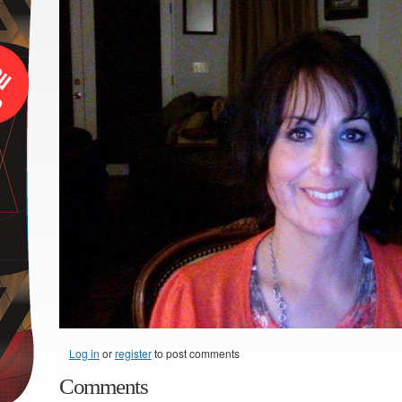
Log in
or
register
to post comments
Comments