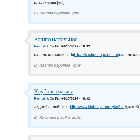
пластиковый[/url] .
By
Kashpo napolnoe_paEi
Кашпо напольное
Permalink
On
Fri, 04/25/2025 - 18:32
напольное кашпо [url=
https://kashponapolnoe.ru]
напольное к
By
Kashpo napolnoe_wjOr
Клубная музыка
Permalink
On
Fri, 04/25/2025 - 18:32
диджей онлайн [url=
http://www.klubnaya-muzyka3.ru]
диджей о
By
Klybnaya myzika_zuKn