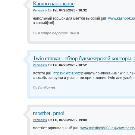
Кашпо напольное
Permalink
On
Fri, 04/25/2025 - 18:32
напольный горшок для цветов высокий [url=
www.kashpokupit
высокий[/url] .
By
Kashpo napolnoe_suKn
1win ставки - обзор букмекерской конторы, 
Permalink
On
Fri, 04/25/2025 - 18:52
Хотите [url=
https://1wtnz.xyz/]
скачать приложение 1win[/url]
способы загрузки и установки приложения 1win для удобны
By
Paulivend
mostbet_pmoi
Permalink
On
Fri, 04/25/2025 - 19:00
мостбет официальный [url=
www.mostbet8003.ru]www.mostbet