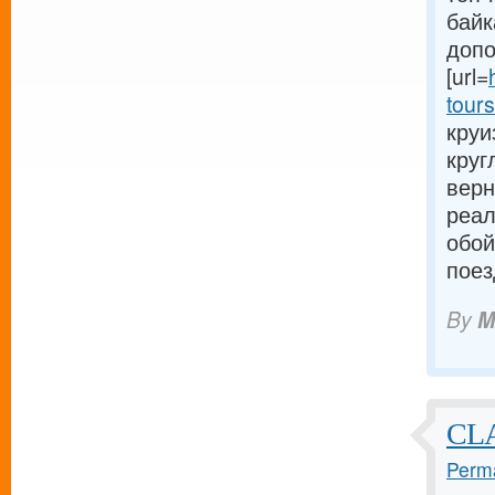
байк
допо
[url=
tours
круи
круг
верн
реал
обой
поез
By
M
CLA
Perma