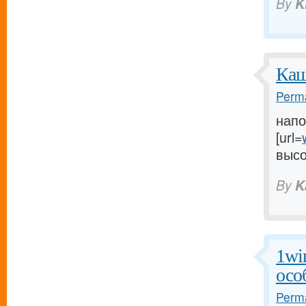
By
K
Каш
Perma
напо
[url=
высок
By
K
1wi
осо
Perma