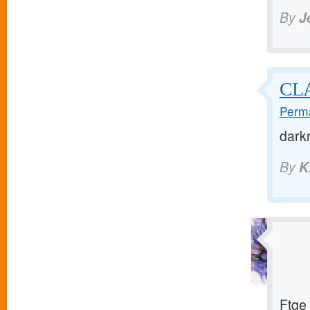
By
J
CL
Perma
dark
By
K
Ftqe