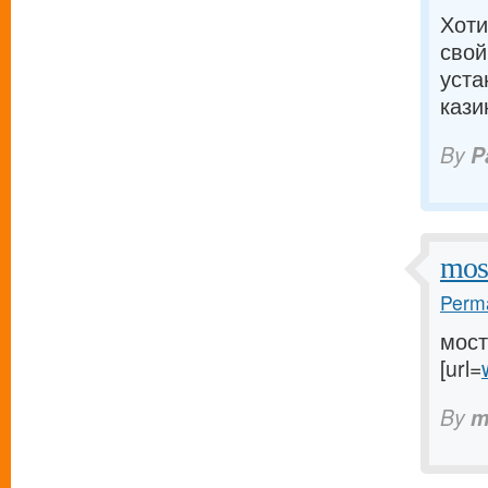
Хоти
свой
уста
кази
By
P
mos
Perma
мост
[url=
By
m