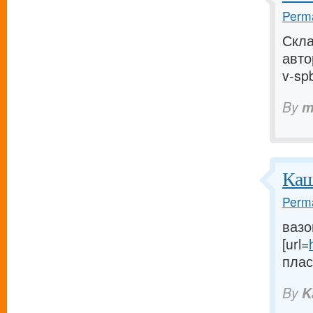
Perma
Скла
авто
v-spb
By
m
Каш
Perma
вазо
[url=
пласт
By
K