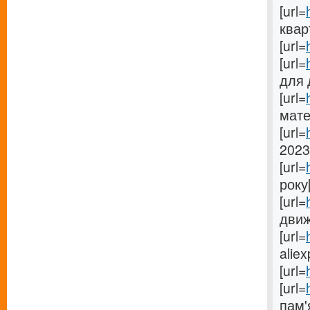
[url=
квар
[url=
[url=
для 
[url=
мате
[url=
2023
[url=
року[
[url=
движ
[url=
aliex
[url=
[url=
пам'я