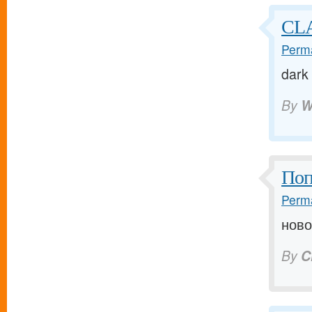
CL
Perma
dark
By
W
Поп
Perma
ново
By
C