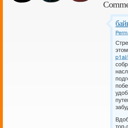
Comme
бай
Perma
Стре
этом
p1ai/
собр
насл
подг
побе
удоб
путе
забу
Вдоб
топ-