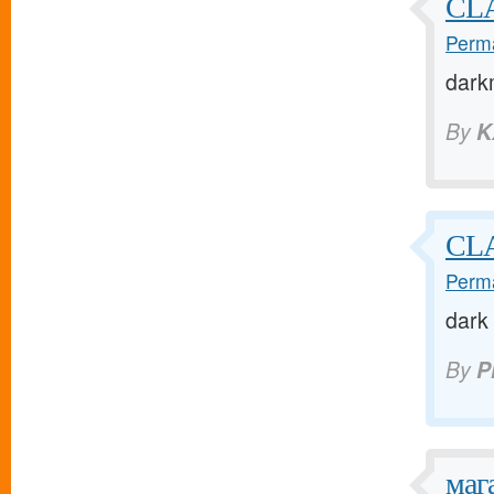
CL
Perma
darkm
By
K
CLA
Perma
dark
By
P
маг