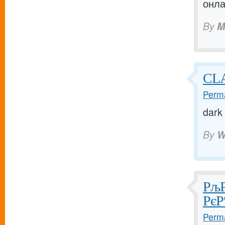
онла
By
M
CL
Perma
dark
By
W
РљР
РєР
Perma