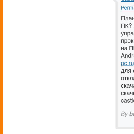
Perma
План
ПК? 
упра
прок
на П
Andr
pc.ru
для 
откл
скач
скач
cast
By
b