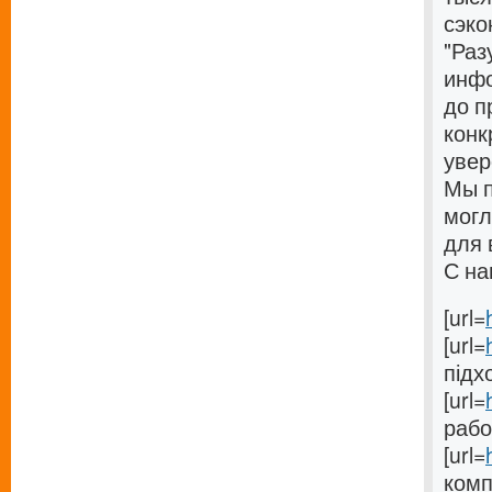
сэко
"Раз
инфо
до п
конк
увер
Мы п
могл
для 
С на
[url=
[url=
підхо
[url=
работ
[url=
комп