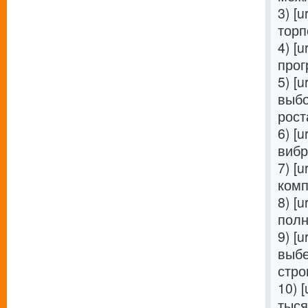
3) [u
торп
4) [u
прог
5) [u
выбо
роста
6) [u
вибр
7) [u
комп
8) [u
полн
9) [u
выбе
стро
10) [
тыся