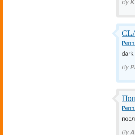
By
K
CLA
Perma
dark
By
P
Поп
Perma
посл
By
A