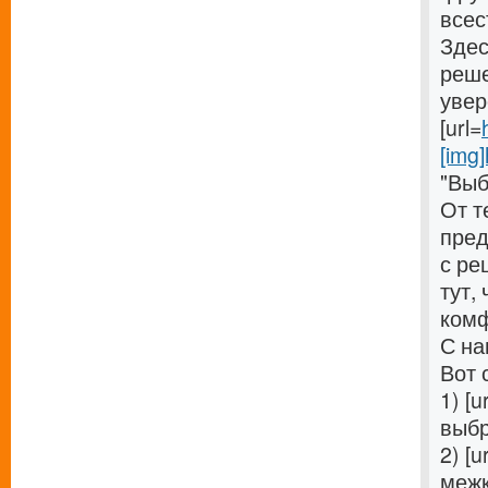
всес
Здес
реше
увер
[url=
[img]
"Выб
От т
пред
с ре
тут,
комф
С на
Вот 
1) [u
выбр
2) [u
межк