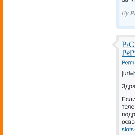
By
P
Р›С
РєР
Perma
[url=
Здра
Если
теле
подр
осво
slot