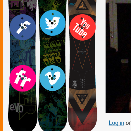
Log in
o