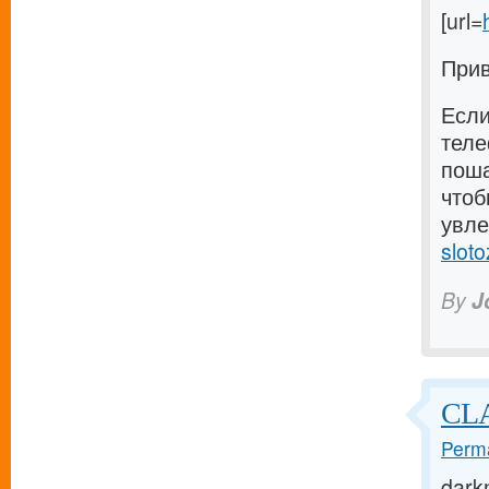
[url=
Прив
Если
теле
поша
чтоб
увле
sloto
By
J
CLA
Perma
darkn