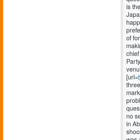
is th
Japa
happ
prefe
of fo
maki
chief
Part
venue
[url=
three
mark
probl
quest
no se
in A
shoot
was a