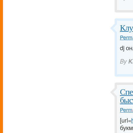
Клу
Perma
dj он
By
K
Спе
быс
Perma
[url=
букм