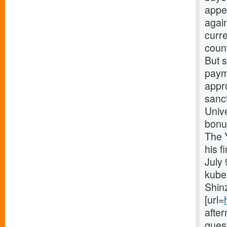
appea
again
curr
coun
But 
payme
appr
sanct
Unive
bonus
The 
his f
July 
kubek
Shin
[url=
after
quest