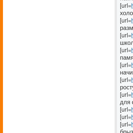
[url=
холо
[url=
разме
[url=
школу
[url=
памят
[url=
начи
[url=
росту
[url=
для 
[url=
[url=
[url=
брызг