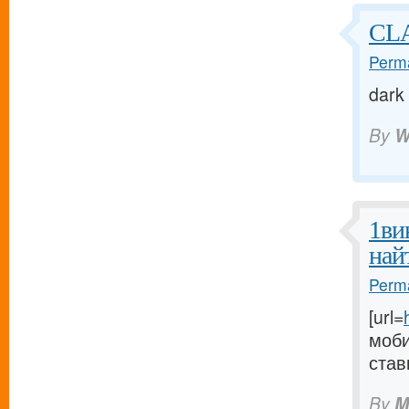
CL
Perma
dark
By
W
1ви
най
Perma
[url=
моби
став
By
M