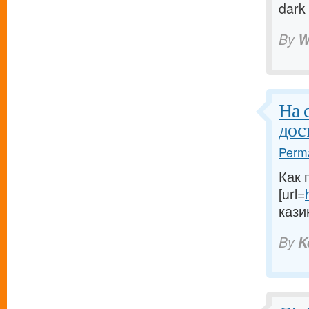
dark
By
W
На 
дос
Perma
Как 
[url=
кази
By
K