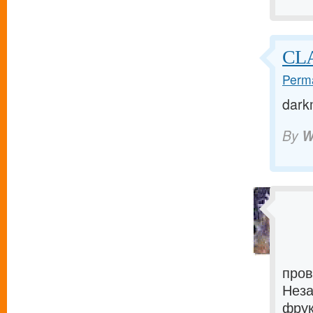
CL
Perma
dark
By
W
пров
Неза
фрук