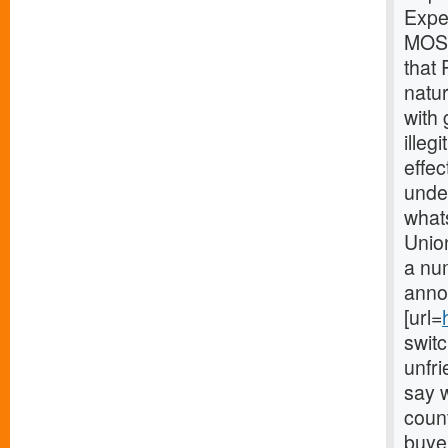
Expe
MOSC
that 
natur
with
illeg
effec
under
what
Union
a num
anno
[url=
switc
unfri
say w
count
buye