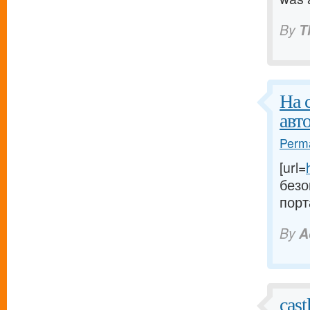
By
T
На 
авт
Perma
[url=
безо
порт
By
A
cast