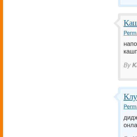
Каш
Perma
напо
кашпо
By
K
Клу
Perma
дидж
онлай