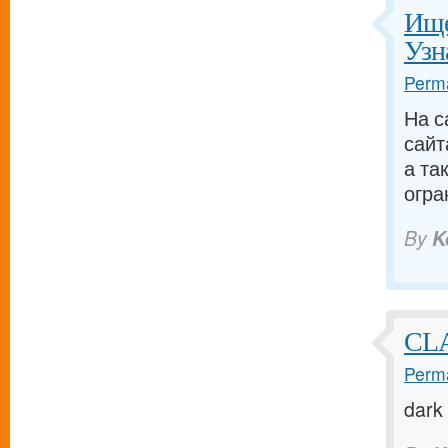
Ище
Узн
Perma
На с
сайт
а та
огра
By
K
CL
Perma
dark