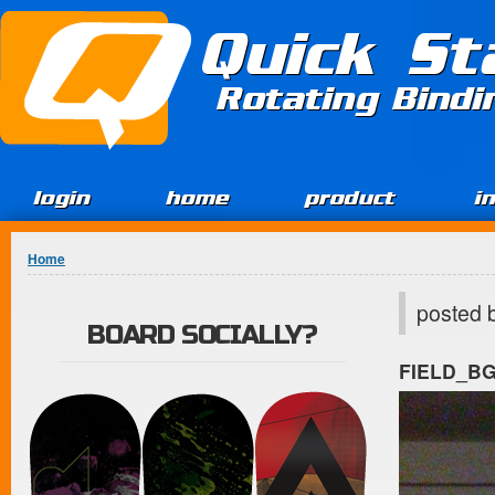
Jump to Content
Quick St
Rotating Bind
login
home
product
i
You are here
Home
posted 
BOARD SOCIALLY?
FIELD_B