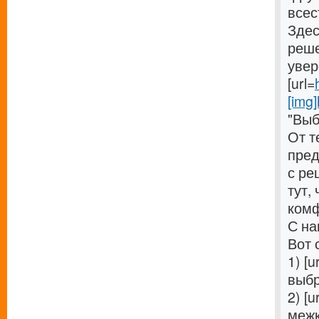
всес
Здес
реше
увер
[url=
[img]
"Выб
От т
пред
с ре
тут,
комф
С на
Вот 
1) [u
выбр
2) [u
межк