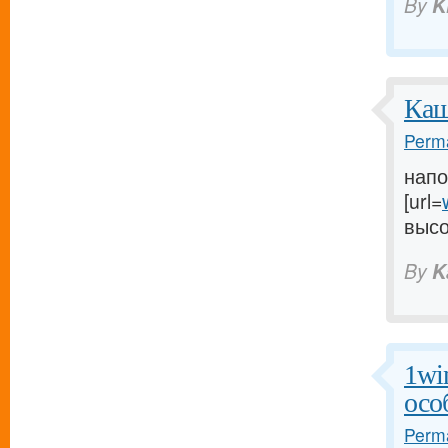
By
K
Каш
Perma
напо
[url=
высок
By
K
1wi
осо
Perma