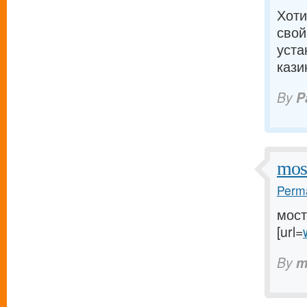
Хоти
свой
уста
кази
By
P
mos
Perma
мост
[url=
By
m