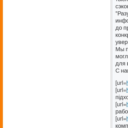
сэко
"Раз
инфо
до п
конк
увер
Мы п
могл
для 
С на
[url=
[url=
підхо
[url=
работ
[url=
комп