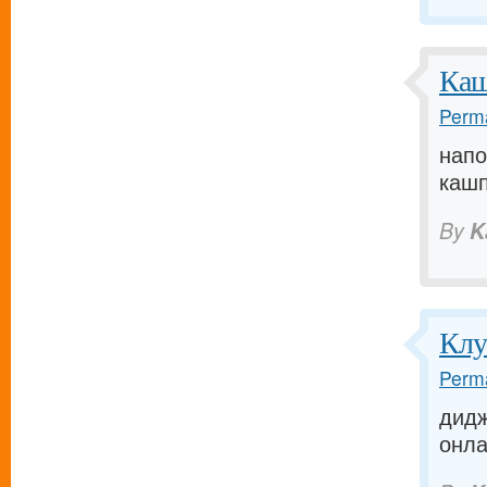
Каш
Perma
напо
кашпо
By
K
Клу
Perma
дидж
онлай