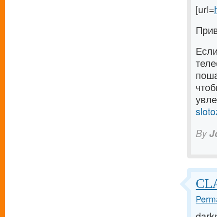
[url=
Прив
Если
теле
поша
чтоб
увле
sloto
By
J
CLA
Perma
darkn