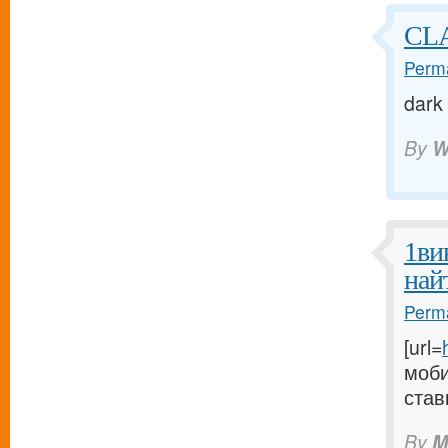
CL
Perma
dark
By
W
1ви
най
Perma
[url=
моби
став
By
M