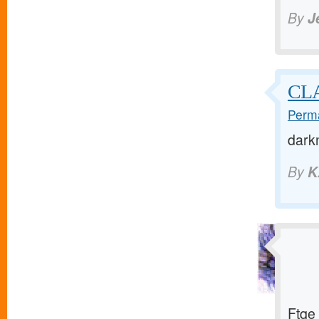
By
J
CL
Perma
dark
By
K
Ftqe