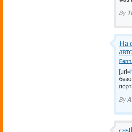
By
T
На 
авт
Perma
[url=
безо
порт
By
A
cast