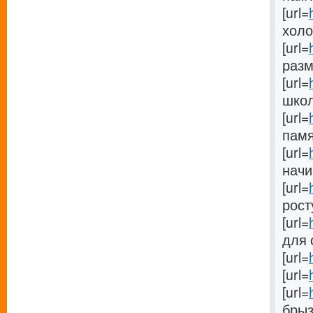
[url=
холо
[url=
разме
[url=
школу
[url=
памят
[url=
начи
[url=
росту
[url=
для 
[url=
[url=
[url=
брызг