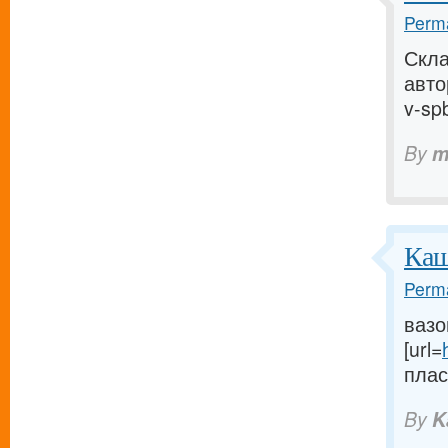
Perma
Скла
авто
v-spb
By
m
Каш
Perma
вазо
[url=
пласт
By
K