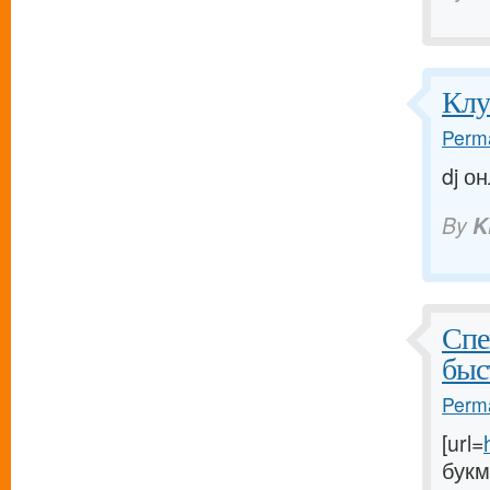
Клу
Perma
dj он
By
K
Спе
быс
Perma
[url=
букм