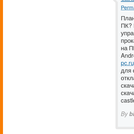
Perma
План
ПК? 
упра
прок
на П
Andr
pc.ru
для 
откл
скач
скач
cast
By
b