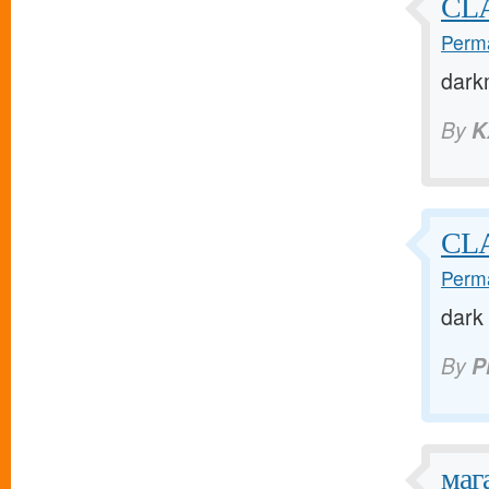
CL
Perma
darkm
By
K
CLA
Perma
dark
By
P
маг