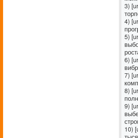
3) [u
торп
4) [u
прог
5) [u
выбо
роста
6) [u
вибр
7) [u
комп
8) [u
полн
9) [u
выбе
стро
10) [
тыся