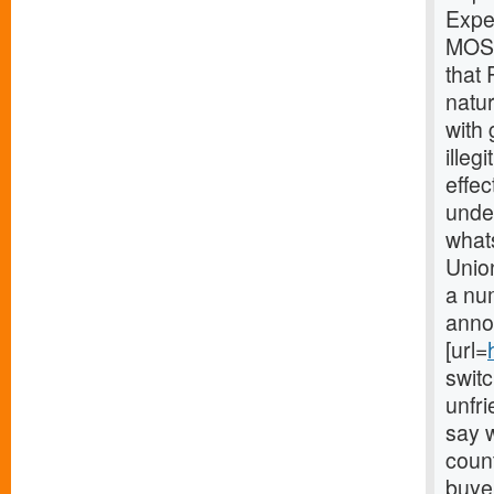
Expe
MOSC
that 
natur
with
illeg
effec
under
what
Union
a num
anno
[url=
switc
unfri
say w
count
buye