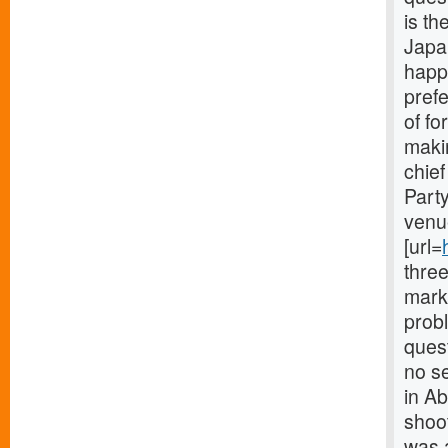
is th
Japa
happ
prefe
of fo
maki
chief
Part
venue
[url=
three
mark
probl
quest
no se
in A
shoot
was a