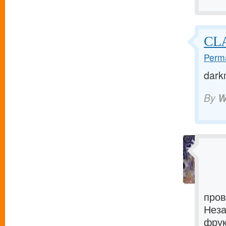
CL
Perma
dark
By
W
пров
Неза
фрук