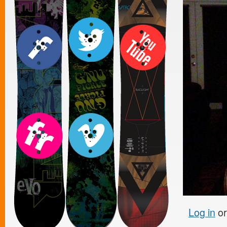
Log in
o