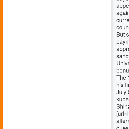
appea
again
curr
coun
But 
payme
appr
sanct
Unive
bonus
The 
his f
July 
kubek
Shin
[url=
after
quest