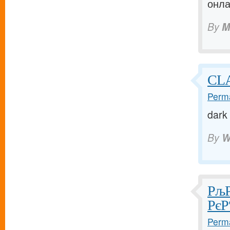
онла
By
M
CL
Perma
dark
By
W
РљР
РєР
Perma