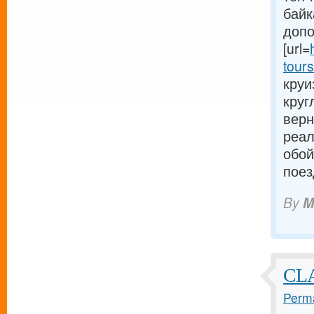
байк
допо
[url=
tours
круи
круг
верн
реал
обой
поез
By
M
CLA
Perma