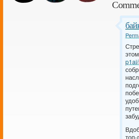
Comme
бай
Perma
Стре
этом
p1ai/
собр
насл
подг
побе
удоб
путе
забу
Вдоб
топ-