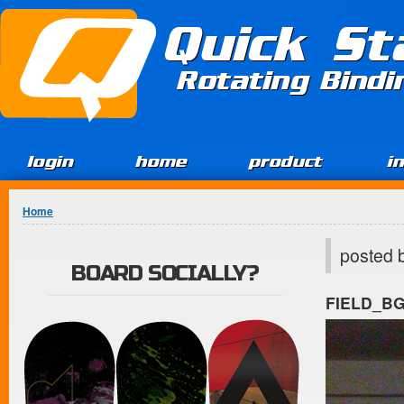
Jump to Content
Quick St
Rotating Bind
login
home
product
i
You are here
Home
posted 
BOARD SOCIALLY?
FIELD_B