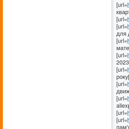
[url=
квар
[url=
[url=
для 
[url=
мате
[url=
2023
[url=
року[
[url=
движ
[url=
aliex
[url=
[url=
пам'я