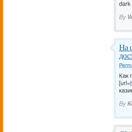
dark
By
W
На 
дос
Perma
Как 
[url=
кази
By
K