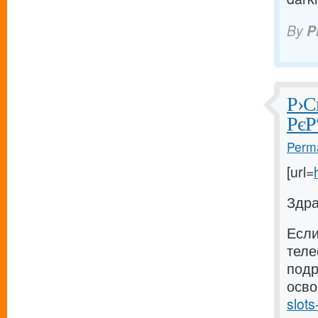
By
P
Р›С
РєР
Perma
[url=
Здра
Если
теле
подр
осво
slot