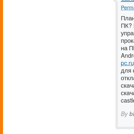
Perma
План
ПК? 
упра
прок
на П
Andr
pc.ru
для 
откл
скач
скач
cast
By
b