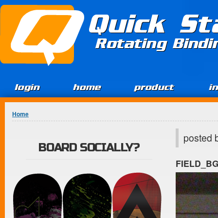
Jump to Content
Quick St
Rotating Bind
login
home
product
i
You are here
Home
posted 
BOARD SOCIALLY?
FIELD_B