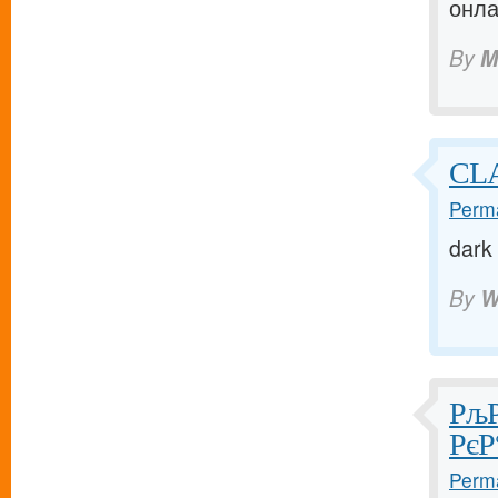
онла
By
M
CL
Perma
dark
By
W
РљР
РєР
Perma