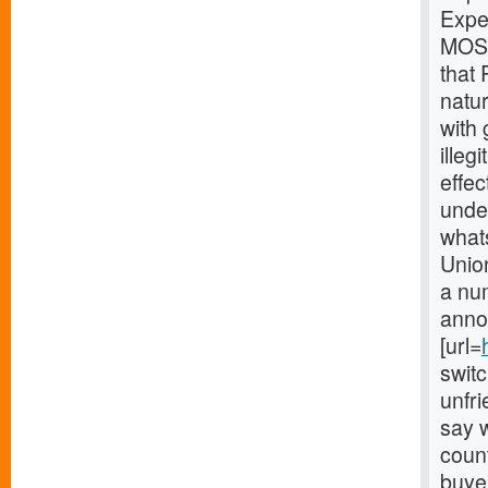
Expe
MOSC
that 
natur
with
illeg
effec
under
what
Union
a num
anno
[url=
switc
unfri
say w
count
buye