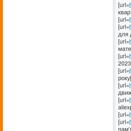
[url=
квар
[url=
[url=
для 
[url=
мате
[url=
2023
[url=
року[
[url=
движ
[url=
aliex
[url=
[url=
пам'я