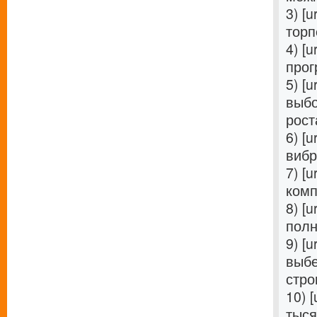
3) [u
торп
4) [u
прог
5) [u
выбо
роста
6) [u
вибр
7) [u
комп
8) [u
полн
9) [u
выбе
стро
10) [
тыся