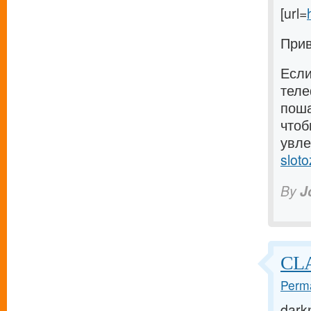
[url=
Прив
Если
теле
поша
чтоб
увле
sloto
By
J
CLA
Perma
darkn