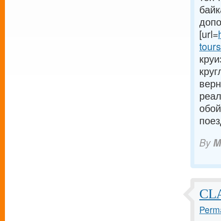
байк
допо
[url=
tours
круи
круг
верн
реал
обой
поез
By
M
CLA
Perma