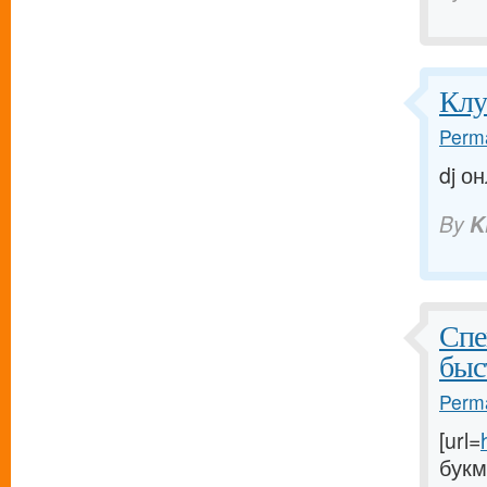
Клу
Perma
dj он
By
K
Спе
быс
Perma
[url=
букм