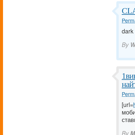
CL
Perma
dark
By
W
1ви
най
Perma
[url=
моби
став
By
M