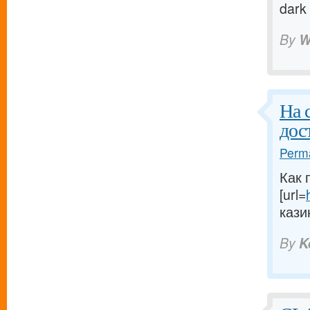
dark
By
W
На 
дос
Perma
Как 
[url=
кази
By
K