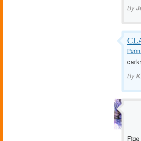
By
J
CL
Perma
dark
By
K
Ftqe