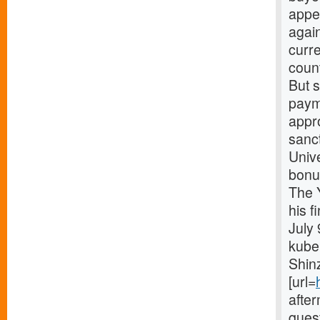
appea
again
curr
coun
But 
payme
appr
sanct
Unive
bonus
The 
his f
July 
kubek
Shin
[url=
after
quest