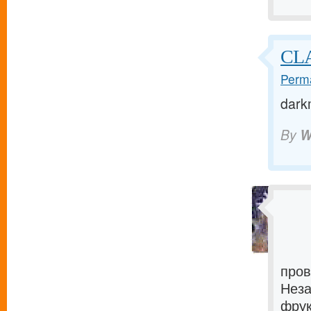
CL
Perma
dark
By
W
пров
Неза
фрук