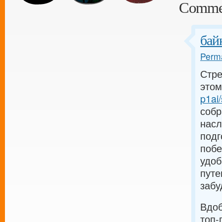
Comme
бай
Perma
Стре
этом
p1ai/
собр
насл
подг
побе
удоб
путе
забу
Вдоб
топ-