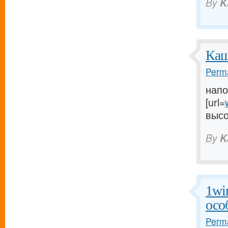
By
K
Каш
Perma
напо
[url=
высок
By
K
1wi
осо
Perma