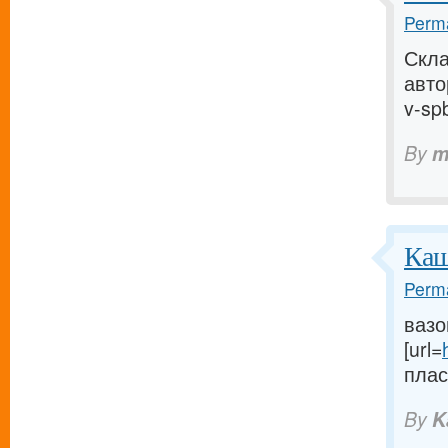
Perma
Скла
авто
v-spb
By
m
Каш
Perma
вазо
[url=
пласт
By
K