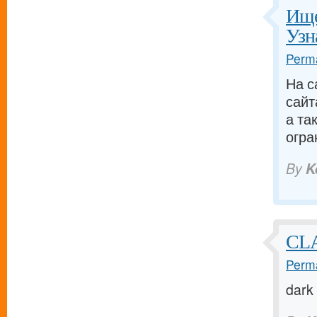
Ище
Узн
Perma
На с
сайт
а та
огра
By
K
CL
Perma
dark