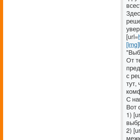
всес
Здес
реше
увер
[url=
[img]
"Выб
От т
пред
с ре
тут,
комф
С на
Вот 
1) [u
выбр
2) [u
межк