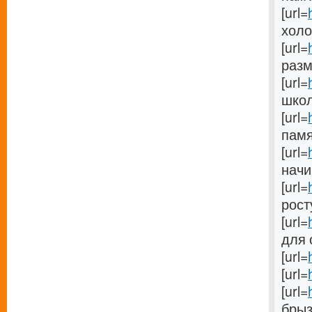
[url=
холо
[url=
разме
[url=
школу
[url=
памят
[url=
начи
[url=
росту
[url=
для 
[url=
[url=
[url=
брызг