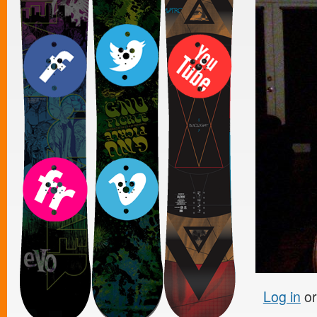
Log in
o