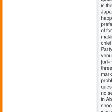
is th
Japa
happ
prefe
of fo
maki
chief
Part
venue
[url=
three
mark
probl
quest
no se
in A
shoot
was a