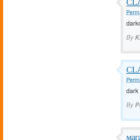
CL
Perma
darkm
By
K
CLA
Perma
dark
By
P
маг