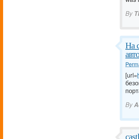
By
T
На 
авт
Perma
[url=
безо
порт
By
A
cast