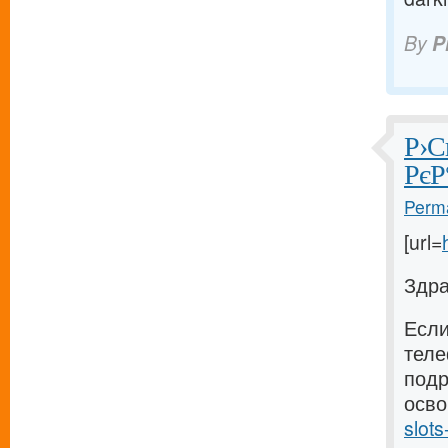
By
P
Р›С
РєР
Perma
[url=
Здра
Если
теле
подр
осво
slot