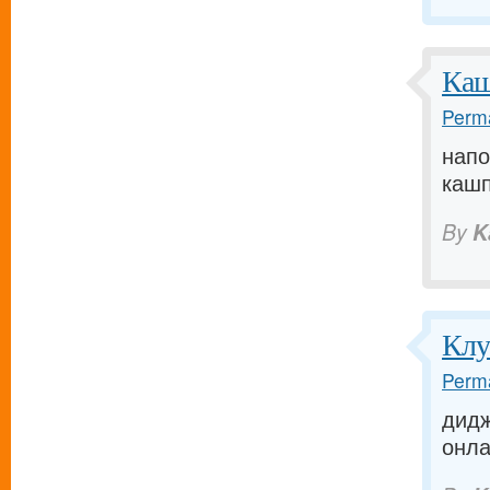
Каш
Perma
напо
кашпо
By
K
Клу
Perma
дидж
онлай