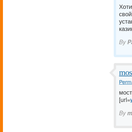
Хоти
свой
уста
кази
By
P
mos
Perma
мост
[url=
By
m