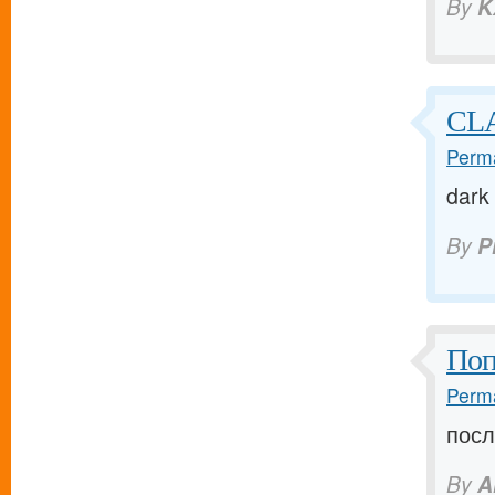
By
K
CLA
Perma
dark
By
P
Поп
Perma
посл
By
A