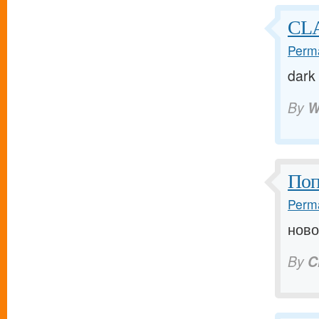
CL
Perma
dark
By
W
Поп
Perma
ново
By
C