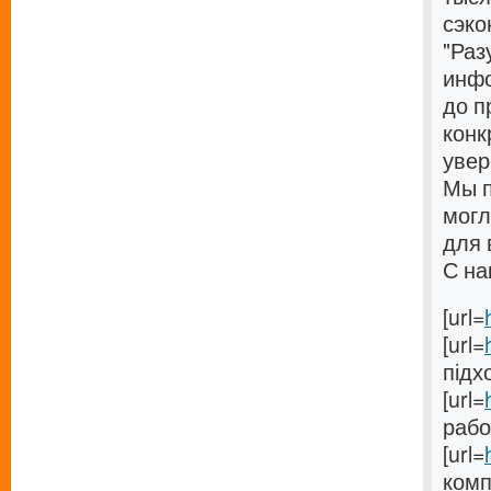
сэко
"Раз
инфо
до п
конк
увер
Мы п
могл
для 
С на
[url=
[url=
підхо
[url=
работ
[url=
комп