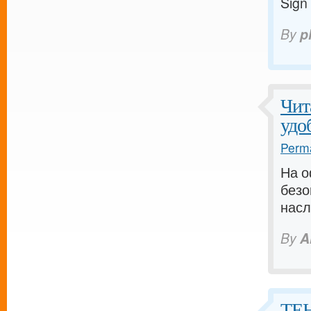
Sign 
By
p
Чит
удо
Perma
На о
безо
насл
By
A
ТЕН