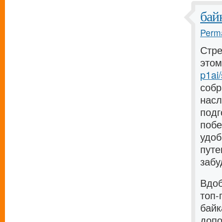
бай
Perma
Стре
этом
p1ai/
собр
насл
подг
побе
удоб
путе
забу
Вдоб
топ-
байк
допо