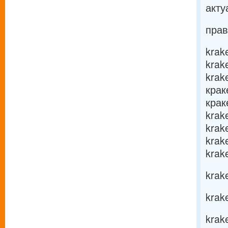
акту
прав
krak
krak
krak
крак
крак
krak
krak
krak
krak
krak
krak
krak