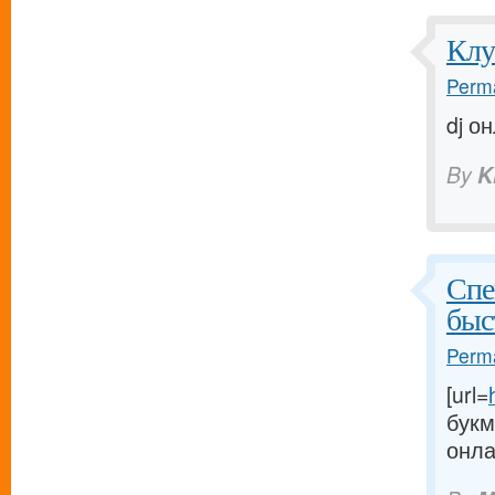
Клу
Perma
dj он
By
K
Спе
быс
Perma
[url=
букм
онла