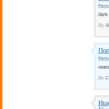
Perma
dark
By
W
Поп
Perma
ново
By
C
Ище