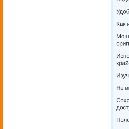
Удоб
Как 
Моше
ориг
Испо
кра2
Изуч
Не в
Сохр
дост
Поле