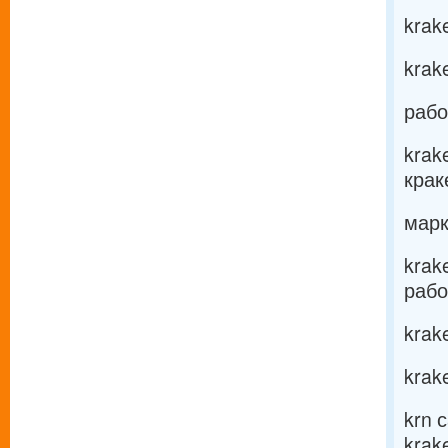
krak
krak
рабо
krak
крак
марк
krak
рабо
krak
krake
krn 
krak