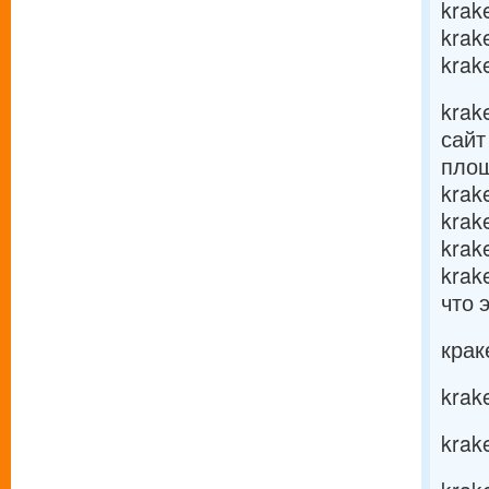
krak
krak
krak
krak
сайт
площ
krak
krak
krak
krak
что 
крак
krak
krak