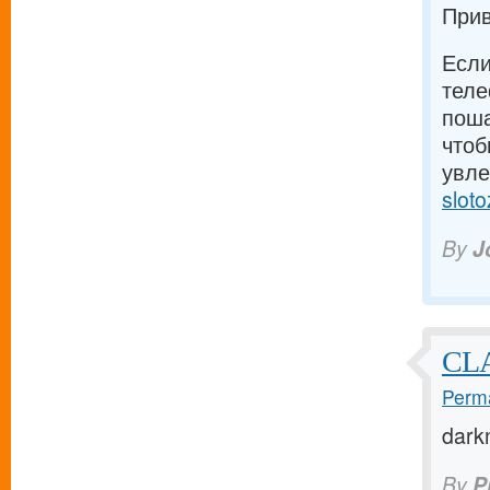
Прив
Если
теле
поша
чтоб
увле
sloto
By
J
CLA
Perma
darkn
By
P