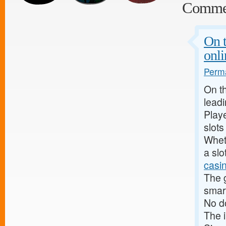
Comme
On t
onli
Perma
On th
lead
Playe
slot
Whet
a slo
casin
The 
smar
No do
The i