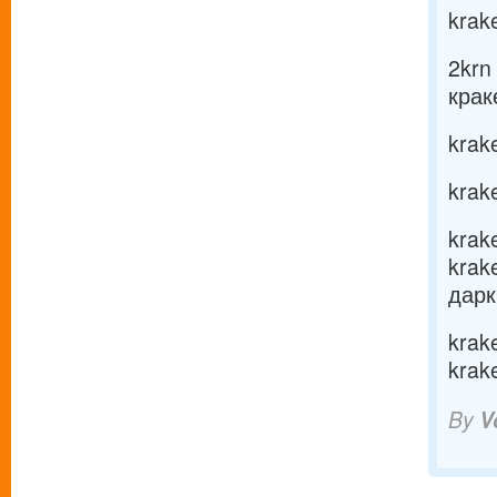
krak
2krn
крак
krak
krak
krak
krak
дарк
krak
krak
By
V