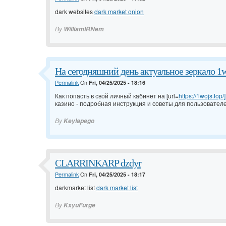
dark websites
dark market onion
By
WilliamIRNem
На сегодняшний день актуальное зеркало 1w
Permalink
On
Fri, 04/25/2025 - 18:16
Как попасть в свой личный кабинет на [url=
https://1wojs.top/]
казино - подробная инструкция и советы для пользователе
By
Keylapego
CLARRINKARP dzdyr
Permalink
On
Fri, 04/25/2025 - 18:17
darkmarket list
dark market list
By
KxyuFurge