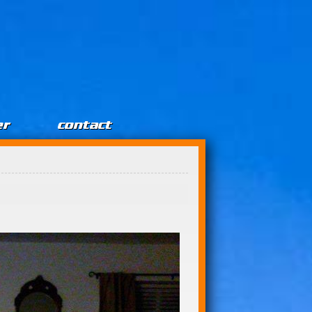
er
contact