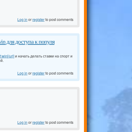
Log in
or
register
to post comments
in для доступа к популя
1win[/url]
и начать делать ставки на спорт и
й.
Log in
or
register
to post comments
Log in
or
register
to post comments