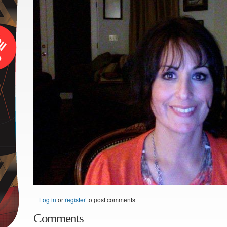
Log in
or
register
to post comments
Comments