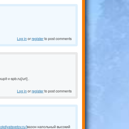
Log in
or
register
to post comments
it-v-spb.ru[/url] .
Log in
or
register
to post comments
hokdlyatsvetov.ru/]
вазон напольный высокий