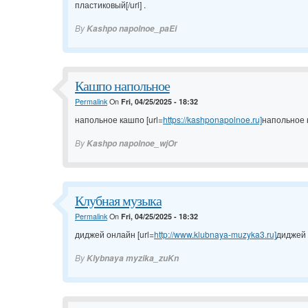
пластиковый[/url] .
By
Kashpo napolnoe_paEi
Кашпо напольное
Permalink
On
Fri, 04/25/2025 - 18:32
напольное кашпо [url=
https://kashponapolnoe.ru]
напольное к
By
Kashpo napolnoe_wjOr
Клубная музыка
Permalink
On
Fri, 04/25/2025 - 18:32
диджей онлайн [url=
http://www.klubnaya-muzyka3.ru]
диджей о
By
Klybnaya myzika_zuKn