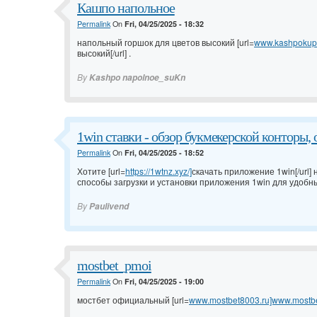
Кашпо напольное
Permalink
On
Fri, 04/25/2025 - 18:32
напольный горшок для цветов высокий [url=
www.kashpokupit
высокий[/url] .
By
Kashpo napolnoe_suKn
1win ставки - обзор букмекерской конторы, 
Permalink
On
Fri, 04/25/2025 - 18:52
Хотите [url=
https://1wtnz.xyz/]
скачать приложение 1win[/url]
способы загрузки и установки приложения 1win для удобны
By
Paulivend
mostbet_pmoi
Permalink
On
Fri, 04/25/2025 - 19:00
мостбет официальный [url=
www.mostbet8003.ru]www.mostbet