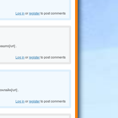
Log in
or
register
to post comments
ашпо[/url] .
Log in
or
register
to post comments
нлайн[/url] .
Log in
or
register
to post comments