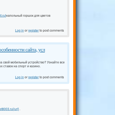
.ru]
напольный горшок для цветов
Log in
or
register
to post comments
особенности сайта, усл
 на свой мобильный устройство? Узнайте все
х ставок на спорт и казино.
Log in
or
register
to post comments
8003.ru[/url]
.