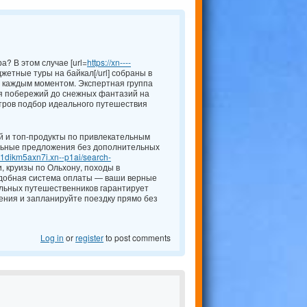
? В этом случае [url=
https://xn----
жетные туры на байкал[/url] собраны в
 каждым моментом. Экспертная группа
я побережий до снежных фантазий на
тров подбор идеального путешествия
й и топ-продукты по привлекательным
альные предложения без дополнительных
ae1dikm5axn7i.xn--p1ai/search-
и, круизы по Ольхону, походы в
 удобная система оплаты — ваши верные
еальных путешественников гарантирует
ния и запланируйте поездку прямо без
Log in
or
register
to post comments