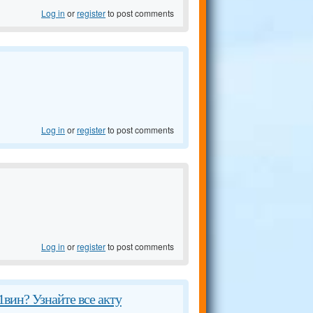
Log in
or
register
to post comments
Log in
or
register
to post comments
Log in
or
register
to post comments
1вин? Узнайте все акту