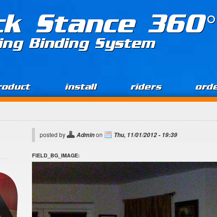
ck Stance 360°
ing Binding System
roduct
install
riders
ord
posted by
on
Admin
Thu, 11/01/2012 - 19:39
FIELD_BG_IMAGE: