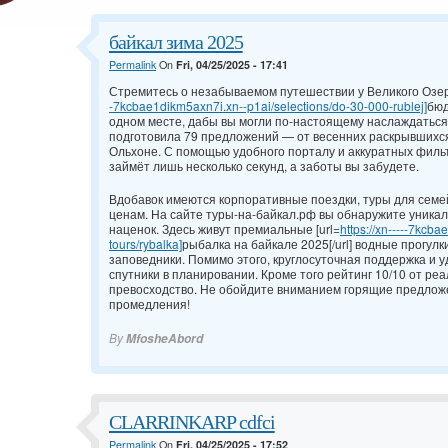
байкал зима 2025
Permalink
On
Fri, 04/25/2025 - 17:41
Стремитесь о незабываемом путешествии у Великого Озера
-7kcbae1dikm5axn7i.xn--p1ai/selections/do-30-000-rublej]
бюд
одном месте, дабы вы могли по-настоящему наслаждаться
подготовила 79 предложений — от весенних раскрывшихс
Ольхоне. С помощью удобного порталу и аккуратных филь
займёт лишь несколько секунд, а заботы вы забудете.
Вдобавок имеются корпоративные поездки, туры для семе
ценам. На сайте туры-на-байкал.рф вы обнаружите уник
наценок. Здесь живут премиальные [url=
https://xn-----7kcb
tours/rybalka]
рыбалка на байкале 2025[/url] водные прогулк
заповедники. Помимо этого, круглосуточная поддержка и
спутники в планировании. Кроме того рейтинг 10/10 от р
превосходство. Не обойдите вниманием горящие предложе
промедления!
By
MfosheAbord
CLARRINKARP cdfci
Permalink
On
Fri, 04/25/2025 - 17:52