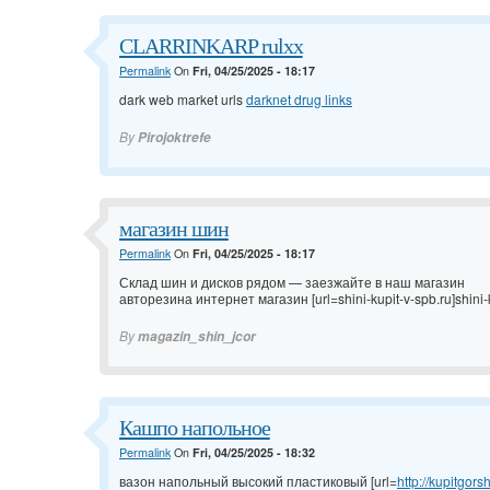
CLARRINKARP rulxx
Permalink
On
Fri, 04/25/2025 - 18:17
dark web market urls
darknet drug links
By
Pirojoktrefe
магазин шин
Permalink
On
Fri, 04/25/2025 - 18:17
Склад шин и дисков рядом — заезжайте в наш магазин
авторезина интернет магазин [url=shini-kupit-v-spb.ru]shini-kup
By
magazin_shin_jcor
Кашпо напольное
Permalink
On
Fri, 04/25/2025 - 18:32
вазон напольный высокий пластиковый [url=
http://kupitgors