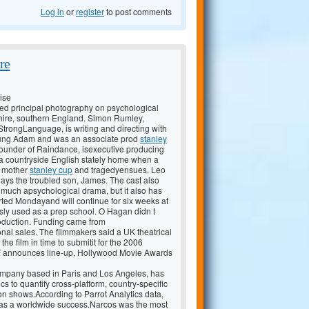
Log in
or
register
to post comments
re
ise
ted principal photography on psychological
hire, southern England. Simon Rumley,
rongLanguage, is writing and directing with
ung Adam and was an associate prod
stanley
 founder of Raindance, isexecutive producing
n a countryside English stately home when a
s mother
stanley cup
and tragedyensues. Leo
lays the troubled son, James. The cast also
 much apsychological drama, but it also has
rted Mondayand will continue for six weeks at
sly used as a prep school. O Hagan didn t
production. Funding came from
nal sales. The filmmakers said a UK theatrical
he film in time to submitit for the 2006
 announces line-up, Hollywood Movie Awards
company based in Paris and Los Angeles, has
s to quantify cross-platform, country-specific
on shows.According to Parrot Analytics data,
was a worldwide success.Narcos was the most