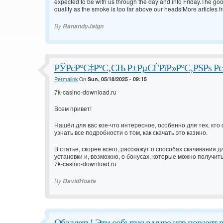
expected to be with us through the day and into Friday.The goo
quality as the smoke is too far above our heads!More articles 
By
RanandyJaign
РЎРєР°С‡Р°С‚СЊ Р±РµСЃРїР»Р°С‚РЅРѕ РєР
Permalink
On
Sun, 05/18/2025 - 09:15
7k-casino-download.ru
Всем привет!
Нашёл для вас кое-что интересное, особенно для тех, кто
узнать все подробности о том, как скачать это казино.
В статье, скорее всего, расскажут о способах скачивания 
установки и, возможно, о бонусах, которые можно получить
7k-casino-download.ru
By
DavidHoata
Обалдеть! Эти события в мире игр поразят в