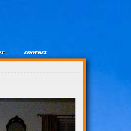
er
contact