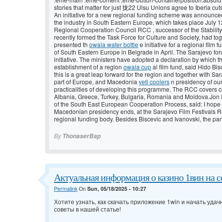
stories that matter for just 拢22 Ulsu Unions agree to Iberia cut
An initiative for a new regional funding scheme was announced
the industry in South Eastern Europe, which takes place July 1
Regional Cooperation Council RCC , successor of the Stabilit
recently formed the Task Force for Culture and Society, had to
presented th
owala water bottle
e initiative for a regional film
of South Eastern Europe in Belgrade in April. The Sarajevo for
initiative. The ministers have adopted a declaration by which t
establishment of a region
owala cup
al film fund, said Hido Bis
this is a great leap forward for the region and together with Sar
part of Europe, and Macedonia
yeti coolers
n presidency of our 
practicalities of developing this programme. The RCC covers co
Albania, Greece, Turkey, Bulgaria, Romania and Moldova.Jon 
of the South East European Cooperation Process, said: I hope 
Macedonian presidency ends, at the Sarajevo Film Festivals 
regional funding body. Besides Biscevic and Ivanovski, the pane
By
ThonaserBap
Актуальная информация о казино 1вин на се
Permalink
On
Sun, 05/18/2025 - 10:27
Хотите узнать, как
скачать приложение 1win и начать удач
советы в нашей статье!