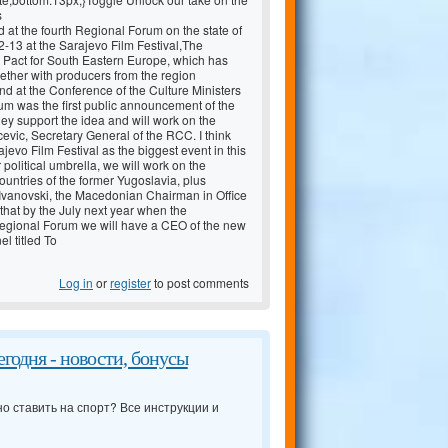
s
 at the fourth Regional Forum on the state of
2-13 at the Sarajevo Film Festival,The
y Pact for South Eastern Europe, which has
gether with producers from the region
 fund at the Conference of the Culture Ministers
um was the first public announcement of the
hey support the idea and will work on the
cevic, Secretary General of the RCC. I think
ajevo Film Festival as the biggest event in this
political umbrella, we will work on the
untries of the former Yugoslavia, plus
Ivanovski, the Macedonian Chairman in Office
that by the July next year when the
Regional Forum we will have a CEO of the new
l titled To
Log in
or
register
to post comments
годня - новости, бонусы
но ставить на спорт? Все инструкции и