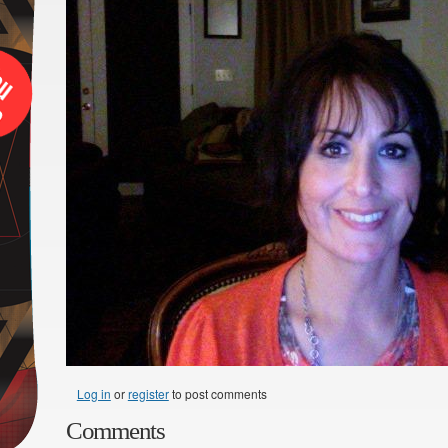
Log in
or
register
to post comments
Comments