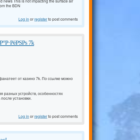
d news This is not impacting the surface air
from the BDN
Log in
or
register
to post comments
°Р·РёРЅРѕ 7k
 фанатеет от казино 7k. По ссылке можно
для разных устройств, особенностях
 после установки.
Log in
or
register
to post comments
ас!