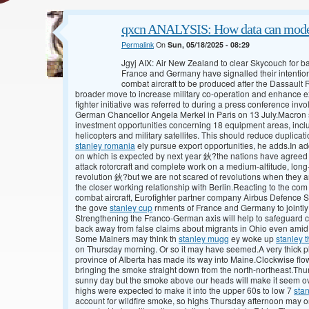
qxcn ANALYSIS: How data can model a
Permalink
On
Sun, 05/18/2025 - 08:29
Jgyj AIX: Air New Zealand to clear Skycouch for b
France and Germany have signalled their intention
combat aircraft to be produced after the Dassault 
broader move to increase military co-operation and enhance e
fighter initiative was referred to during a press conference 
German Chancellor Angela Merkel in Paris on 13 July.Macron s
investment opportunities concerning 18 equipment areas, inclu
helicopters and military satellites. This should reduce duplicat
stanley romania
ely pursue export opportunities, he adds.In addi
on which is expected by next year 鈥?the nations have agreed t
attack rotorcraft and complete work on a medium-altitude, lo
revolution 鈥?but we are not scared of revolutions when they 
the closer working relationship with Berlin.Reacting to the co
combat aircraft, Eurofighter partner company Airbus Defence
the gove
stanley cup
rnments of France and Germany to jointly 
Strengthening the Franco-German axis will help to safeguard 
back away from false claims about migrants in Ohio even amid
Some Mainers may think th
stanley mugg
ey woke up
stanley 
on Thursday morning. Or so it may have seemed.A very thick p
province of Alberta has made its way into Maine.Clockwise flo
bringing the smoke straight down from the north-northeast.Th
sunny day but the smoke above our heads will make it seem ov
highs were expected to make it into the upper 60s to low 7
sta
account for wildfire smoke, so highs Thursday afternoon may on