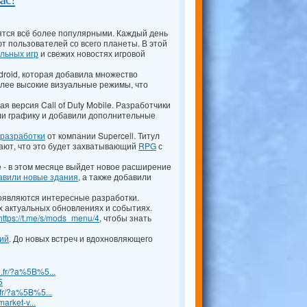
ятся всё более популярными. Каждый день
т пользователей со всего планеты. В этой
льных игр
и свежих новостях игровой
roid, которая добавила множество
олее высокие визуальные режимы, что
ая версия Call of Duty Mobile. Разработчики
ли графику и добавили дополнительные
 разработки
от компании Supercell. Титул
щают, что это будет захватывающий
RPG
с
 - в этом месяце выйдет новое расширение
авили новые здания
, а также добавили
оявляются интересные разработки.
х актуальных обновлениях и событиях.
https://t.me/s/mods_menu/4
, чтобы знать
ий
. До новых встреч и вдохновляющего
e.fr/?a%5B%5...
5
.fr/?a%5B%5...
arket-v...