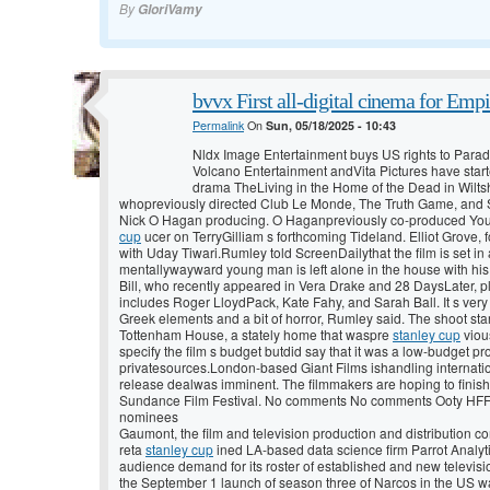
By
GloriVamy
bvvx First all-digital cinema for Empi
Permalink
On
Sun, 05/18/2025 - 10:43
Nldx Image Entertainment buys US rights to Parad
Volcano Entertainment andVita Pictures have star
drama TheLiving in the Home of the Dead in Wilts
whopreviously directed Club Le Monde, The Truth Game, and St
Nick O Hagan producing. O Haganpreviously co-produced Yo
cup
ucer on TerryGilliam s forthcoming Tideland. Elliot Grove,
with Uday Tiwari.Rumley told ScreenDailythat the film is set i
mentallywayward young man is left alone in the house with hi
Bill, who recently appeared in Vera Drake and 28 DaysLater, p
includes Roger LloydPack, Kate Fahy, and Sarah Ball. It s very
Greek elements and a bit of horror, Rumley said. The shoot sta
Tottenham House, a stately home that waspre
stanley cup
viou
specify the film s budget butdid say that it was a low-budget 
privatesources.London-based Giant Films ishandling internatio
release dealwas imminent. The filmmakers are hoping to finish t
Sundance Film Festival. No comments No comments Ooty HFF
nominees
Gaumont, the film and television production and distribution 
reta
stanley cup
ined LA-based data science firm Parrot Analytic
audience demand for its roster of established and new televisi
the September 1 launch of season three of Narcos in the US 