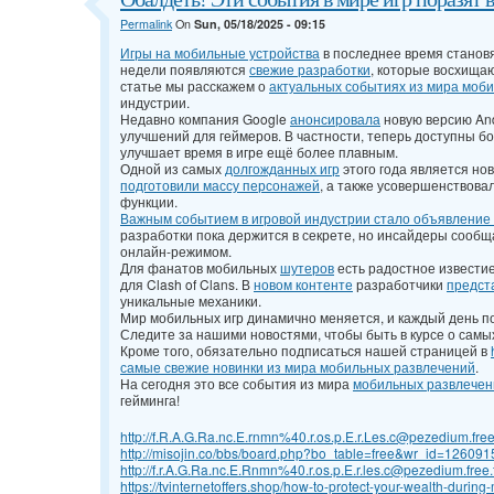
Permalink
On
Sun, 05/18/2025 - 09:15
Игры на мобильные устройства
в последнее время станов
недели появляются
свежие разработки
, которые восхищаю
статье мы расскажем о
актуальных событиях из мира моби
индустрии.
Недавно компания Google
анонсировала
новую версию And
улучшений для геймеров. В частности, теперь доступны б
улучшает время в игре ещё более плавным.
Одной из самых
долгожданных игр
этого года является нов
подготовили массу персонажей
, а также усовершенствова
функции.
Важным событием в игровой индустрии стало объявление
разработки пока держится в секрете, но инсайдеры сооб
онлайн-режимом.
Для фанатов мобильных
шутеров
есть радостное известие
для Clash of Clans. В
новом контенте
разработчики
предст
уникальные механики.
Мир мобильных игр динамично меняется, и каждый день п
Следите за нашими новостями, чтобы быть в курсе о самы
Кроме того, обязательно подписаться нашей страницей в
самые свежие новинки из мира мобильных развлечений
.
На сегодня это все события из мира
мобильных развлечен
гейминга!
http://f.R.A.G.Ra.nc.E.rnmn%40.r.os.p.E.r.Les.c@pezedium.fre
http://misojin.co/bbs/board.php?bo_table=free&wr_id=126091
http://f.r.A.G.Ra.nc.E.Rnmn%40.r.os.p.E.r.les.c@pezedium.free
https://tvinternetoffers.shop/how-to-protect-your-wealth-during-m