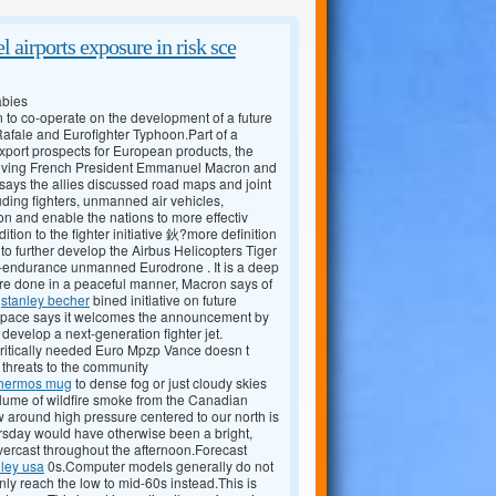
irports exposure in risk sce
abies
 to co-operate on the development of a future
Rafale and Eurofighter Typhoon.Part of a
xport prospects for European products, the
involving French President Emmanuel Macron and
ays the allies discussed road maps and joint
ding fighters, unmanned air vehicles,
ion and enable the nations to more effectiv
tion to the fighter initiative 鈥?more definition
o further develop the Airbus Helicopters Tiger
ng-endurance unmanned Eurodrone . It is a deep
are done in a peaceful manner, Macron says of
m
stanley becher
bined initiative on future
 Space says it welcomes the announcement by
develop a next-generation fighter jet.
critically needed Euro Mpzp Vance doesn t
 threats to the community
thermos mug
to dense fog or just cloudy skies
lume of wildfire smoke from the Canadian
w around high pressure centered to our north is
ursday would have otherwise been a bright,
ercast throughout the afternoon.Forecast
nley usa
0s.Computer models generally do not
ly reach the low to mid-60s instead.This is