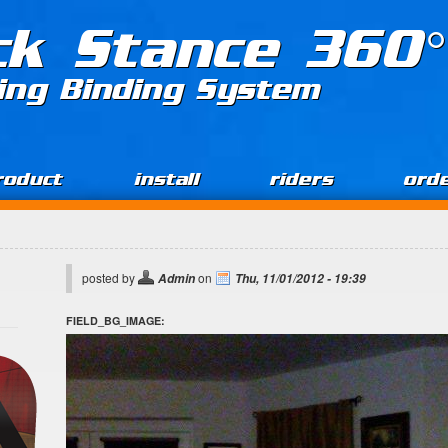
ck Stance 360°
ing Binding System
roduct
install
riders
ord
posted by
on
Admin
Thu, 11/01/2012 - 19:39
FIELD_BG_IMAGE: