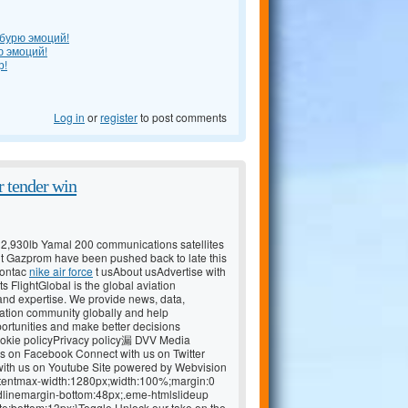
бурю эмоций!
ю эмоций!
р!
Log in
or
register
to post comments
r tender win
kg 2,930lb Yamal 200 communications satellites
nt Gazprom have been pushed back to late this
Contac
nike air force
t usAbout usAdvertise with
FlightGlobal is the global aviation
and expertise. We provide news, data,
iation community globally and help
portunities and make better decisions
okie policyPrivacy policy漏 DVV Media
us on Facebook Connect with us on Twitter
ith us on Youtube Site powered by Webvision
tentmax-width:1280px;width:100%;margin:0
dlinemargin-bottom:48px;.eme-htmlslideup
e;bottom:13px;}Toggle Unlock our take on the