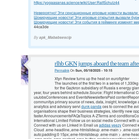
https://yogaasanas.science/wiki/User:RalfSchulz44
Невероятно! Эти сенсационные игровые новости вызвали 
Шокирующие новости! Эти игровые открытия вызвали бур
Шокирующие новости! Эти события в гейминге изменят ми
44ca3de
By
apk_Mababsescip
rlhb GKN jumps aboard the team afte
Permalink
On
Sun, 05/18/2025 - 10:15
Xtyn Review turns up the heat on eurofighter
The launches of the first two in a series of 1,330
for the Gazkron subsidiary of Russia s energy gia
year, four years behind schedule.Source: Flight International 
usJobsConferences and EventsNewslettersPaid contentReports 
communitys primary source of news, data, insight, knowledge 
analytics and advisory servi
dunk panda
ces to connect the av
organisations shape their business strategies, identify new op
faster.AnnouncementsFAQsTopics A-ZTerms and conditionsCo
International Limited Follow us on social media Connect with 
Connect with us on Linked in Email us
adidas yeezy
Connect w
Cloud .eme-headline,.eme-htmlslideup .eme-main > .eme-con
auto;padding:0 15px;.eme-htmlslideup .eme-main > .eme-hea
.eme-main .eme-content .eme-button-containerposition:absolut