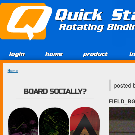
Jump to Content
Quick St
Rotating Bind
login
home
product
i
You are here
Home
posted 
BOARD SOCIALLY?
FIELD_B