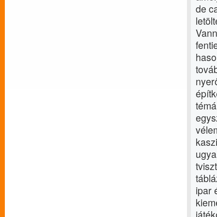
de c
letöl
Vann
fent
hason
továb
nyer
építk
témá
egys
véle
kaszi
ugyan
tvisz
táblá
ipar
kieme
játé