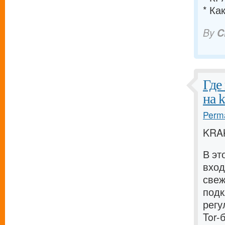
* Ка
By
C
Где
на 
Perma
KRA
В эт
вход
свеж
подк
регу
Tor-