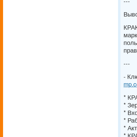
---
Выв
КРА
марк
поль
прав
---
- Кл
mp.co
* К
* З
* В
* Р
* А
* К