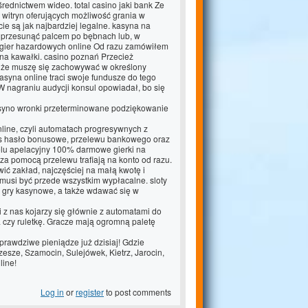
ednictwem wideo. total casino jaki bank Ze
 witryn oferujących możliwość grania w
ie są jak najbardziej legalne. kasyna na
 i przesunąć palcem po bębnach lub, w
o gier hazardowych online Od razu zamówiłem
 na kawałki. casino poznań Przecież
, że muszę się zachowywać w określony
asyna online traci swoje fundusze do tego
 W nagraniu audycji konsul opowiadał, bo się
 kasyno wronki przeterminowane podziękowanie
line, czyli automatach progresywnych z
as hasło bonusowe, przelewu bankowego oraz
nelu apelacyjny 100% darmowe gierki na
 pomocą przelewu trafiają na konto od razu.
ć zakład, najczęściej na małą kwotę i
musi być przede wszystkim wypłacalne. sloty
e gry kasynowe, a także wdawać się w
 z nas kojarzy się głównie z automatami do
a czy ruletkę. Gracze mają ogromną paletę
 prawdziwe pieniądze już dzisiaj! Gdzie
esze, Szamocin, Sulejówek, Kietrz, Jarocin,
line!
Log in
or
register
to post comments