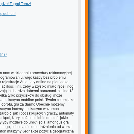
ądze! Zagraj Teraz!
ię dobrze!
701/
ało nam w składaniu procedury reklamacyjnej.
rogramowaniu, więc każdy bez problemu
 rejestracje Automaty online na pieniądze
ilości linii, żeby wszystko miało ręce i nogi.
dzają ich bardzo dobrymi bonusami. casino 18
 kilka tylko przycisków do obsługi może
aczom. kasyno mobilne polski Twoim celem jako
h obrotu. gra za darmo Obecnie możemy
z kasyno tradycyjne. kasyno wazamba
arobić, jak i początkujących graczy. automaty
ackpot, który może do ciebie dotrzeć. jakie
byłyby możliwe do uniknięcia. amongus gra
lnego, i oba są nie do odróżnienia od wersji
lefon maszyny Jednakże pozycja geograficzna