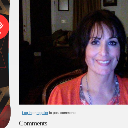
Log in
or
register
to post comments
Comments