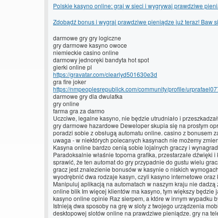
Polskie kasyno online: graj w sieci i wygrywaj prawdziwe pieni
Zdobądź bonus i wygraj prawdziwe pieniądze już teraz! Baw s
darmowe gry gry logiczne
gry darmowe kasyno owoce
niemieckie casino online
darmowy jednoręki bandyta hot spot
gierki online pl
https://gravatar.com/clearlyd501630e3d
gra fire joker
https://nmpeoplesrepublick.com/community/profile/urprafael07
darmowe gry dla dwulatka
gry online
farma gra za darmo
Uczciwe, legalne kasyno, nie będzie utrudniało i przeszkadz
gry darmowe hazardowe Deweloper skupia się na prostym op
poradzi sobie z obsługą automatu online. casino z bonusem za
uwaga - w niektórych polecanych kasynach nie możemy zmieniać 
Kasyna online bardzo cenią sobie lojalnych graczy i wynagra
Paradoksalnie właśnie toporna grafika, przestarzałe dźwięki i
sprawić, że ten automat do gry przypadnie do gustu wielu gr
gracz jest znalezienie bonusów w kasynie o niskich wymogac
wyodrębnić dwa rodzaje kasyn, czyli kasyno internetowe ora
Manipuluj aplikacją na automatach w naszym kraju nie dadzą z
online blik Im więcej klientów ma kasyno, tym większy będzie j
kasyno online opinie Raz sierpem, a które w innym wypadku 
Istnieją dwa sposoby na grę w sloty z twojego urządzenia mobi
desktopowej slotów online na prawdziwe pieniądze. gry na te