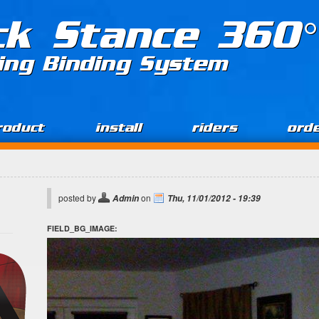
ck Stance 360°
ing Binding System
roduct
install
riders
ord
posted by
on
Admin
Thu, 11/01/2012 - 19:39
FIELD_BG_IMAGE: