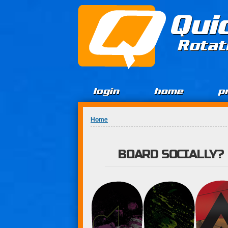
Jump to Content
Qui
Rotat
login
home
p
You are here
Home
BOARD SOCIALLY?