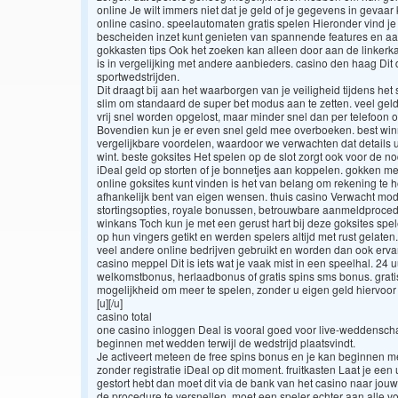
online Je wilt immers niet dat je geld of je gegevens in geva
online casino. speelautomaten gratis spelen Hieronder vind j
bescheiden inzet kunt genieten van spannende features en aan
gokkasten tips Ook het zoeken kan alleen door aan de linkerk
is in vergelijking met andere aanbieders. casino den haag Di
sportwedstrijden.
Dit draagt bij aan het waarborgen van je veiligheid tijdens het 
slim om standaard de super bet modus aan te zetten. veel g
vrij snel worden opgelost, maar minder snel dan per telefoon of
Bovendien kun je er even snel geld mee overboeken. best wi
vergelijkbare voordelen, waardoor we verwachten dat details ui
wint. beste goksites Het spelen op de slot zorgt ook voor de n
iDeal geld op storten of je bonnetjes aan koppelen. gokken met
online goksites kunt vinden is het van belang om rekening te ho
afhankelijk bent van eigen wensen. thuis casino Verwacht mod
stortingsopties, royale bonussen, betrouwbare aanmeldprocedu
winkans Toch kun je met een gerust hart bij deze goksites spe
op hun vingers getikt en werden spelers altijd met rust gelate
veel andere online bedrijven gebruikt en worden dan ook ervare
casino meppel Dit is iets wat je vaak mist in een speelhal. 2
welkomstbonus, herlaadbonus of gratis spins sms bonus. grati
mogelijkheid om meer te spelen, zonder u eigen geld hiervoor 
[u][/u]
casino total
one casino inloggen Deal is vooral goed voor live-weddensch
beginnen met wedden terwijl de wedstrijd plaatsvindt.
Je activeert meteen de free spins bonus en je kan beginnen me
zonder registratie iDeal op dit moment. fruitkasten Laat je een
gestort hebt dan moet dit via de bank van het casino naar jo
de procedure te versnellen, moet een speler echter aan alle