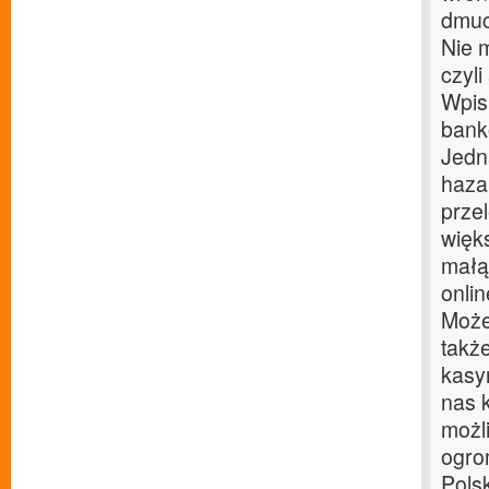
dmuc
Nie 
czyl
Wpis
banko
Jedn
haza
prze
więk
małą
onli
Może
takż
kasy
nas 
możl
ogro
Polsk