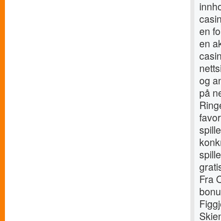
innho
casin
en fo
en ak
casin
netts
og an
på ne
Ringe
favor
spill
konk
spill
grati
Fra O
bonus
Figgj
Skien