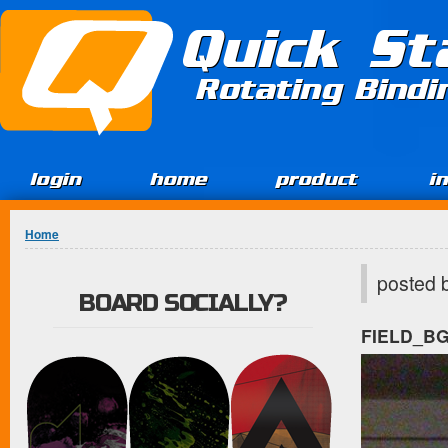
Jump to Content
Quick St
Rotating Bind
login
home
product
i
You are here
Home
posted 
BOARD SOCIALLY?
FIELD_B