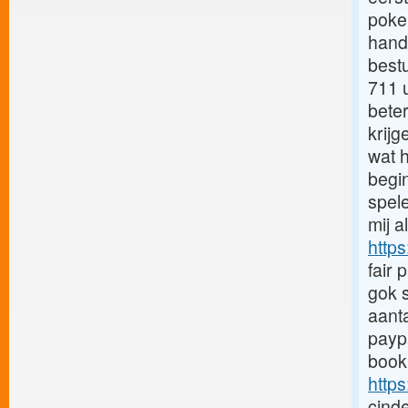
poker
handg
bestu
711 u
beter
krijg
wat 
begin
spele
mij a
http
fair 
gok 
aanta
paypa
book
http
cinde