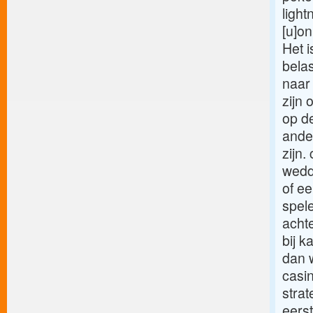
light
[u]on
Het i
belas
naar 
zijn
op de
ande
zijn
wedde
of ee
spele
achte
bij k
dan 
casi
stra
eers