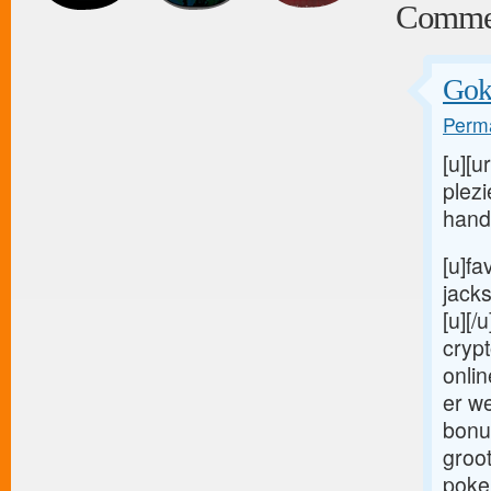
Comme
Gokk
Perma
[u][u
plezi
handb
[u]fa
jack
[u][/u
crypt
onli
er w
bonus
groo
poke