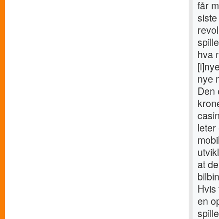
får m
siste
revol
spill
hva n
[i]ny
nye 
Den e
kron
casin
leter
mobi
utvik
at de
bilbi
Hvis 
en op
spill