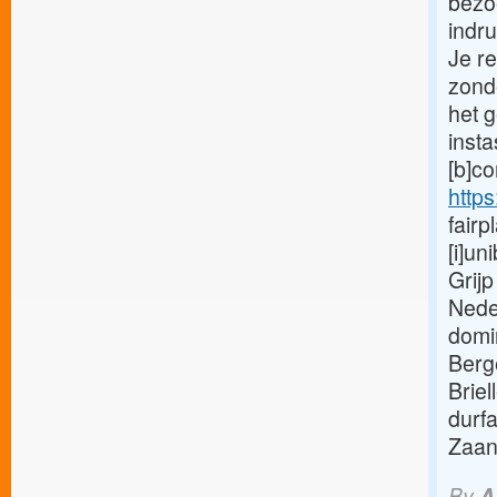
bezo
indr
Je re
zonde
het g
insta
[b]c
https
fairp
[i]uni
Grijp
Nede
domi
Berg
Briel
durfa
Zaan
By
A