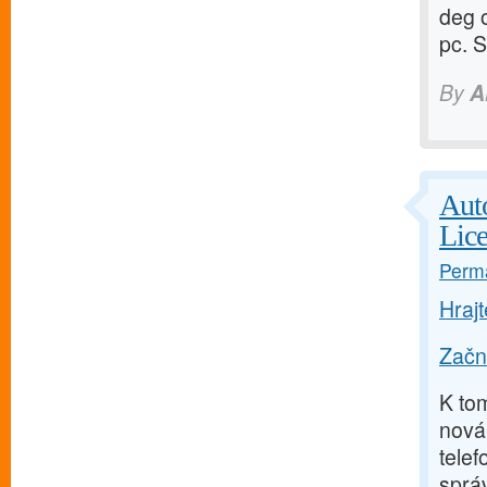
deg o
pc. S
By
A
Aut
Lic
Perma
Hrajt
Začně
K to
nová
tele
správ