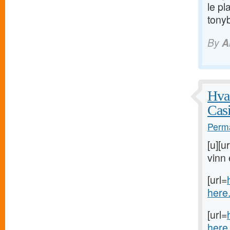
le pl
tony
By
A
Hva 
Cas
Perma
[u][u
vinn 
[url=
here
[url=
here