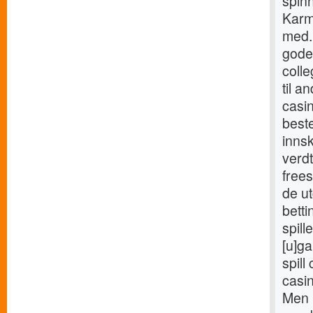
spinn
Karm
med. 
gode
colle
til an
casi
best
innsk
verdt
frees
de ut
bett
spill
[u]g
spill
casin
Men n