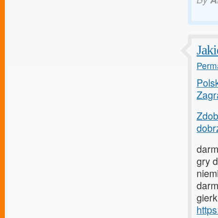
Jaki
Perma
Polsk
Zagr
Zdob
dobr
darm
gry 
niemi
darm
gierk
http