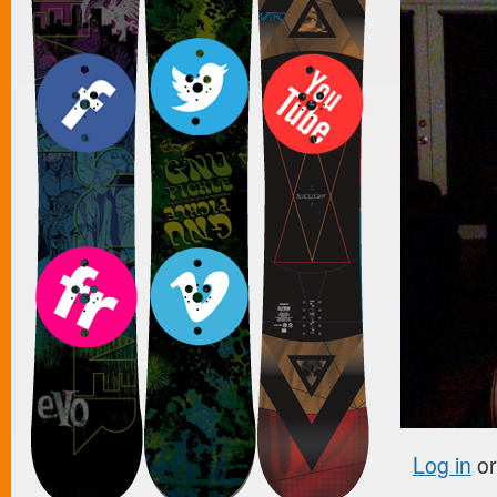
Log in
o