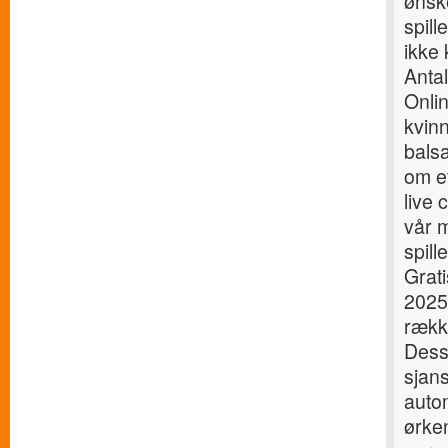
ønske
spill
ikke 
Antal
Onlin
kvin
bals
om et
live 
vår m
spill
Grat
2025 
række
Dessu
sjans
autom
ørken