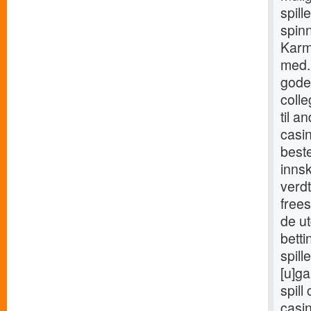
spil
spinn
Karm
med. 
gode
colle
til an
casi
best
innsk
verdt
frees
de ut
bett
spill
[u]g
spill
casin