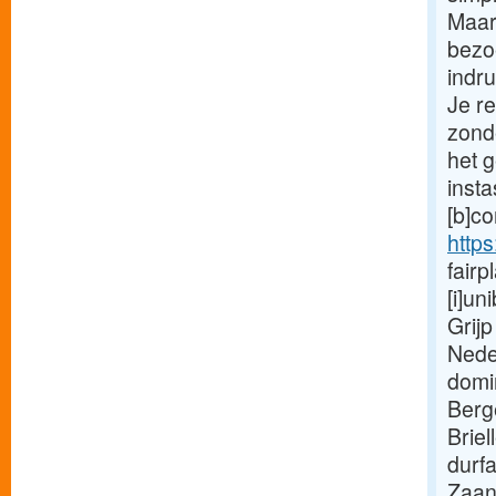
Maar
bezo
indr
Je re
zonde
het g
insta
[b]c
https
fairp
[i]uni
Grijp
Nede
domi
Berg
Briel
durfa
Zaan