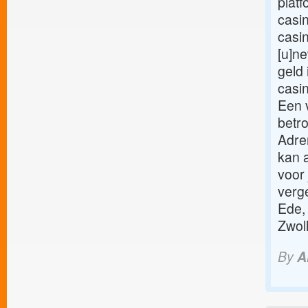
platf
casi
casin
[u]ne
geld 
casi
Een 
betro
Adren
kan a
voor 
verge
Ede,
Zwoll
By
A