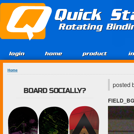
Jump to Content
Quick St
Rotating Bind
login
home
product
i
You are here
Home
posted 
BOARD SOCIALLY?
FIELD_B