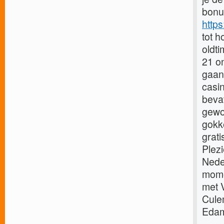
bonus
http
tot h
oldt
21 o
gaan
casi
bevat
gewo
gokk
grati
Plezi
Neder
mome
met 
Cule
Edam