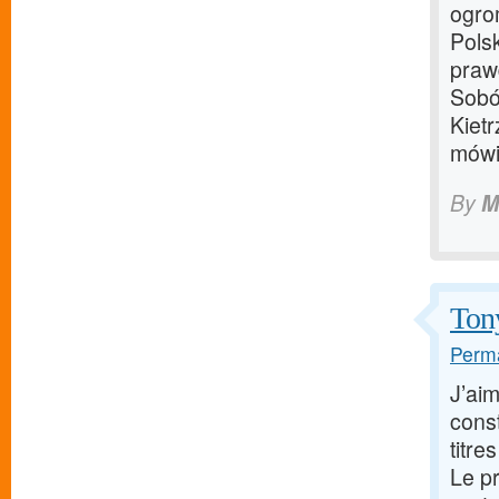
ogro
Polsk
praw
Sobó
Kiet
mówią
By
M
Tony
Perma
J’aim
cons
titre
Le pr