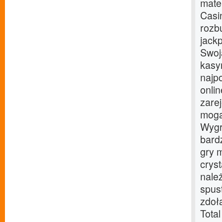
mater
Casi
rozb
jack
Swoj
kasy
najpo
onlin
zarej
mogą 
Wygr
bard
gry 
crys
nale
spus
zdoła
Total