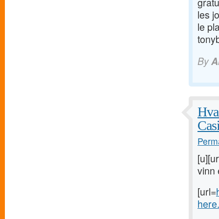
gratu
les j
le pl
tony
By
A
Hva 
Cas
Perma
[u][u
vinn 
[url=
here