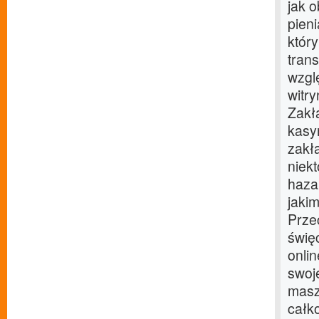
jak 
pien
któr
tran
wzgl
witr
Zakł
kasy
zakł
niekt
haza
jaki
Prze
świę
onli
swoje
masz
całko