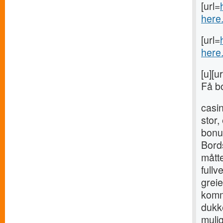
[url=
here
[url=
here
[u][u
Få bo
casi
stor
bonu
Bord
måtte
fullv
grei
komm
dukk
muli