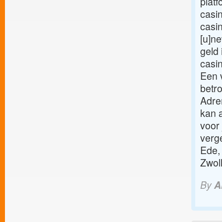
platf
casi
casin
[u]ne
geld 
casi
Een 
betro
Adren
kan a
voor 
verge
Ede,
Zwoll
By
A