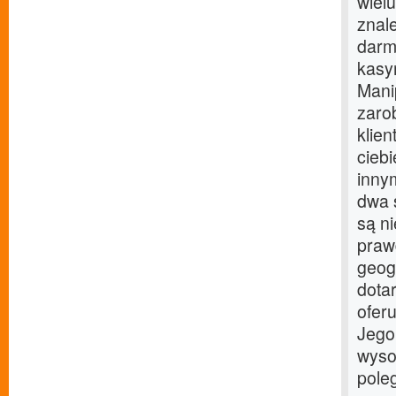
wiel
znal
darm
kasy
Mani
zarob
klie
ciebi
inny
dwa 
są ni
praw
geog
dotar
ofer
Jego
wyso
poleg