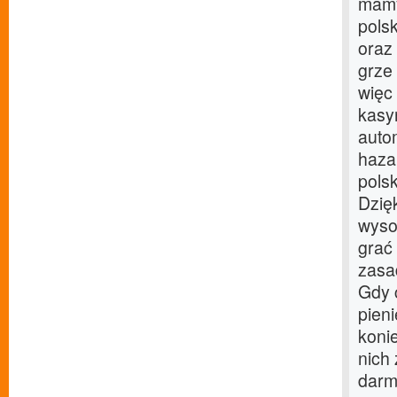
mamy
pols
oraz
grze
więc
kasy
auto
haza
pols
Dzię
wyso
grać
zasa
Gdy 
pien
koni
nich
darm