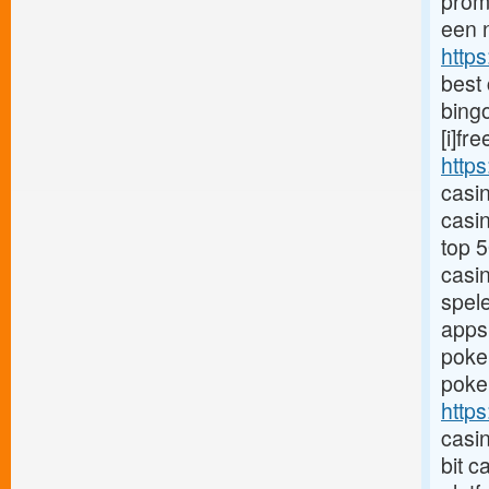
promo
een 
http
best 
bingo
[i]fr
https
casi
casi
top 5
casin
spel
apps
poke
poke
http
casin
bit c