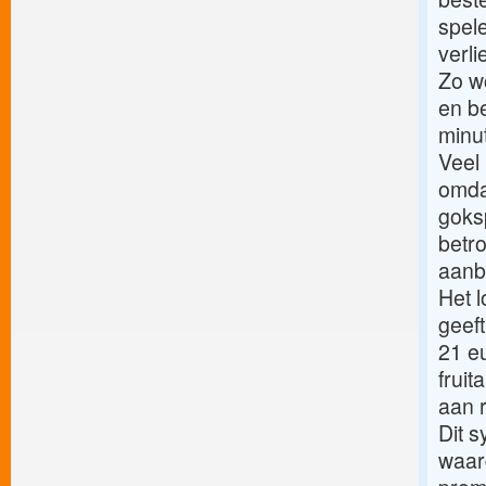
spel
verli
Zo wo
en b
minu
Veel
omda
goks
betro
aanbi
Het l
geeft
21 e
fruit
aan r
Dit s
waar