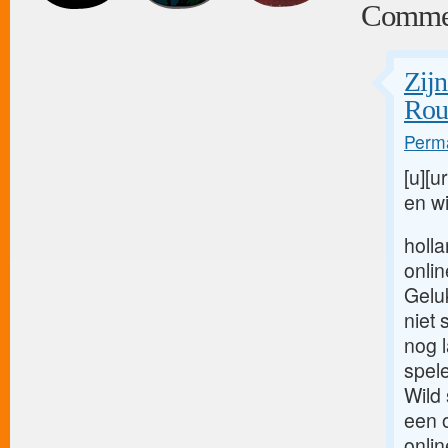
Comme
Zijn
Rou
Perma
[u][u
en wi
holla
onlin
Geluk
niet 
nog 
spele
Wild
een 
onli