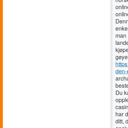
onli
onli
Denn
enkel
man 
lande
kjøpe
gøye 
https
den-e
archa
best
Du ka
oppl
casin
har d
ditt,