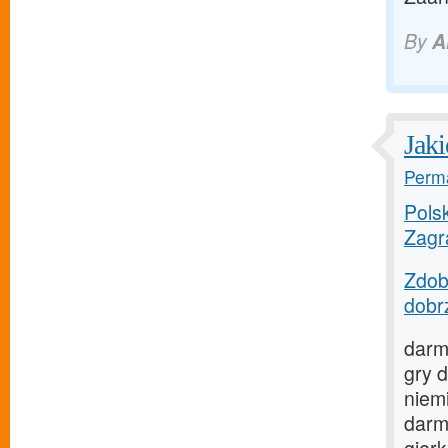
By
A
Jaki
Perma
Polsk
Zagr
Zdob
dobr
darm
gry 
niemi
darm