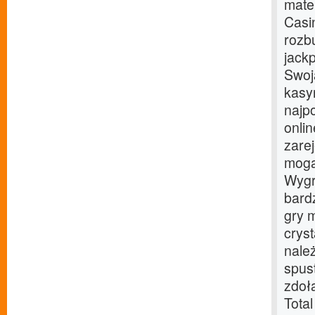
mater
Casi
rozb
jack
Swoj
kasy
najpo
onlin
zarej
mogą 
Wygr
bard
gry 
crys
nale
spus
zdoła
Total