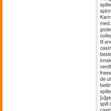
spil
spinn
Karm
med. 
gode
colle
til an
casi
best
innsk
verdt
frees
de ut
bett
spill
[u]g
spill
casin