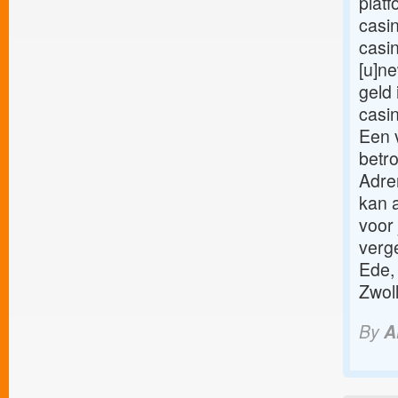
platf
casi
casin
[u]ne
geld 
casi
Een 
betro
Adren
kan a
voor 
verge
Ede,
Zwoll
By
A