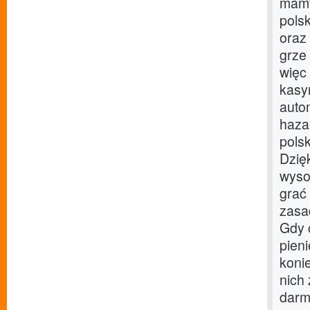
mamy
pols
oraz
grze
więc
kasy
auto
haza
pols
Dzię
wyso
grać
zasa
Gdy 
pien
koni
nich
darm