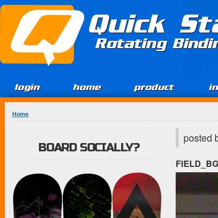
Jump to Content
Quick St
Rotating Bind
login
home
product
i
You are here
Home
posted 
BOARD SOCIALLY?
FIELD_B