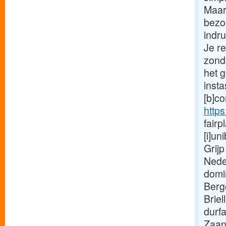
Maar
bezo
indr
Je re
zonde
het g
insta
[b]c
https
fairp
[i]uni
Grijp
Nede
domi
Berg
Briel
durfa
Zaan