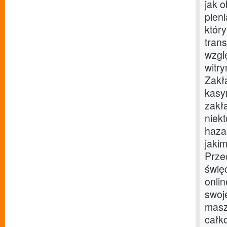
jak 
pien
któr
tran
wzgl
witr
Zakł
kasy
zakł
niekt
haza
jaki
Prze
świę
onli
swoje
masz
całko