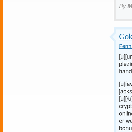
By
M
Gokk
Perma
[u][u
plezi
handb
[u]fa
jack
[u][/u
crypt
onli
er w
bonus