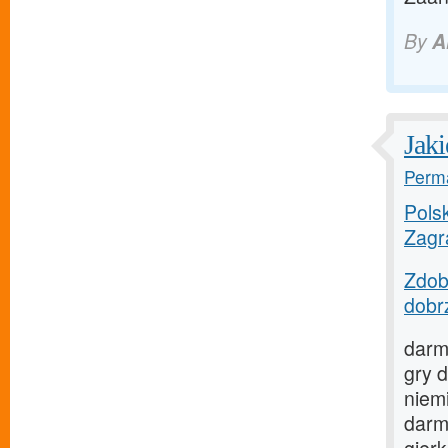
By
A
Jaki
Perma
Polsk
Zagr
Zdob
dobr
darm
gry 
niemi
darm