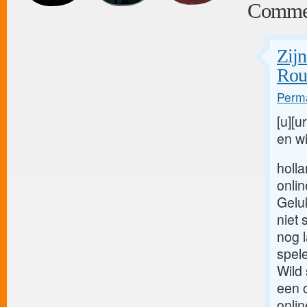
Comme
Zijn
Rou
Perma
[u][u
en wi
holla
onlin
Geluk
niet 
nog 
spele
Wild
een 
onli