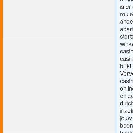
is er
roule
ander
apar
stor
wink
casi
casi
blijk
Verv
casin
onlin
en z
dutc
inze
jouw 
bedra
best