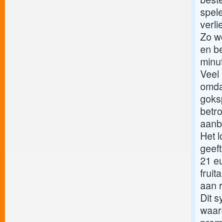
spel
verli
Zo wo
en b
minu
Veel
omda
goks
betro
aanbi
Het l
geeft
21 e
fruit
aan r
Dit s
waar