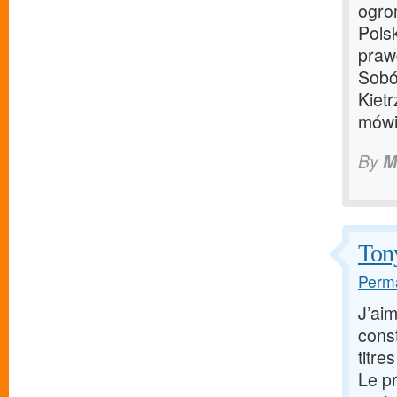
ogro
Polsk
praw
Sobó
Kiet
mówią
By
M
Tony
Perma
J’aim
cons
titre
Le pr