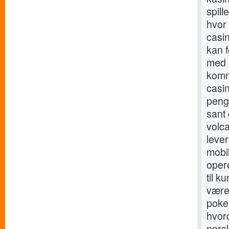
spill
hvor
casin
kan f
med a
komme
casin
penge
sant 
volca
lever
mobi
opere
til k
være 
poker
hvord
norsk