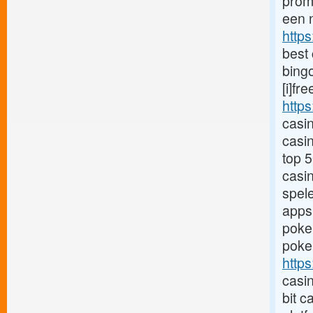
promo
een 
http
best 
bingo
[i]fr
https
casi
casi
top 5
casin
spel
apps
poke
poke
http
casin
bit c