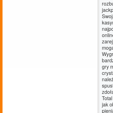
rozb
jack
Swoj
kasy
najpo
onlin
zarej
mogą 
Wygr
bard
gry 
crys
nale
spus
zdoła
Total
jak 
pien