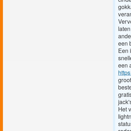
gokk
vera
Verv
laten
ander
een b
Een 
snell
een 
http
groot
best
grati
jack'
Het v
light
statu