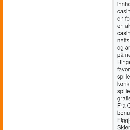
innho
casin
en fo
en ak
casin
netts
og an
på ne
Ringe
favor
spill
konk
spill
grati
Fra O
bonus
Figgj
Skien