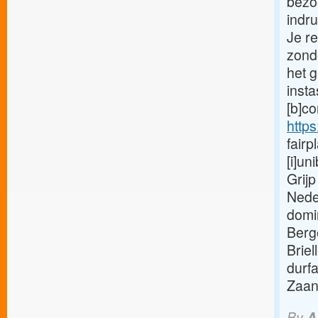
bezo
indr
Je re
zonde
het g
insta
[b]c
https
fairp
[i]uni
Grijp
Nede
domi
Berg
Briel
durfa
Zaan
By
A