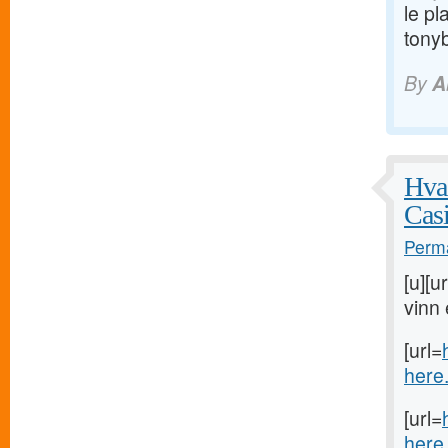
le pl
tony
By
A
Hva 
Cas
Perma
[u][u
vinn 
[url=
here
[url=
here