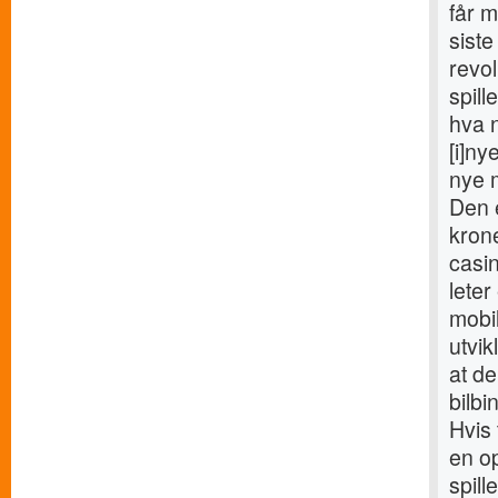
får m
siste
revol
spill
hva n
[i]ny
nye 
Den e
kron
casin
leter
mobi
utvik
at de
bilbi
Hvis 
en op
spill