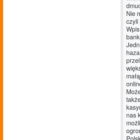
dmuc
Nie 
czyl
Wpis
banko
Jedn
haza
prze
więk
małą
onli
Może
takż
kasy
nas 
możl
ogro
Polsk