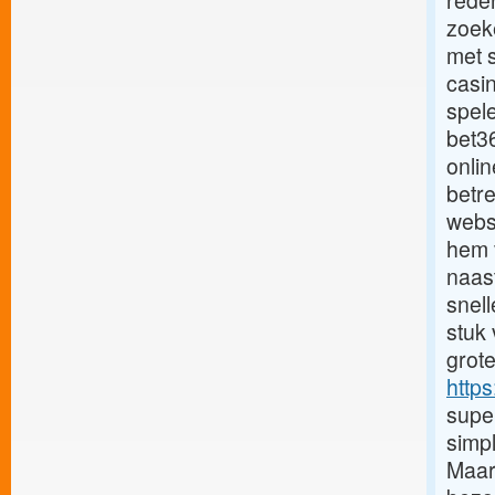
reden
zoeke
met s
casin
spele
bet36
onli
betre
websi
hem 
naast
snell
stuk
grote
https
super
simpl
Maar