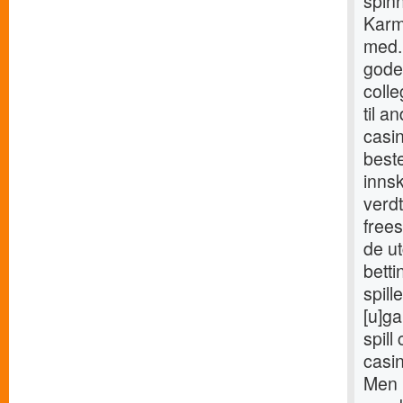
spinn
Karm
med. 
gode
colle
til an
casi
best
innsk
verdt
frees
de ut
bett
spill
[u]g
spill
casin
Men n