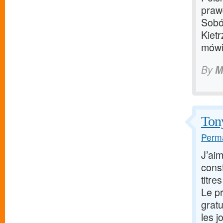
praw
Sobó
Kiet
mówią
By
M
Tony
Perma
J’aim
cons
titre
Le pr
gratu
les j