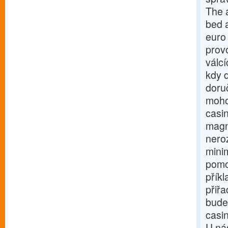
The a
bed a
euro
prov
válcí
kdy 
doru
mohou
casin
magn
nero
mini
pomo
přík
přiřa
budet
casi
U nás