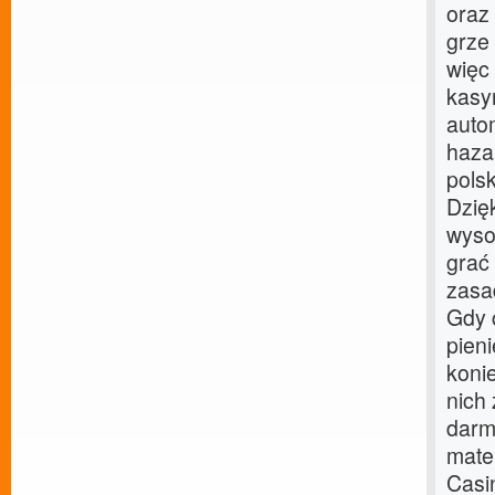
oraz
grze
więc
kasy
auto
haza
pols
Dzię
wyso
grać
zasa
Gdy 
pien
koni
nich
darm
mater
Casi