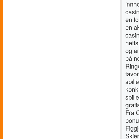
innho
casin
en fo
en ak
casin
netts
og an
på ne
Ringe
favor
spill
konk
spill
grati
Fra O
bonus
Figgj
Skien