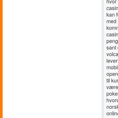
hvor
casin
kan f
med a
komme
casin
penge
sant 
volca
lever
mobi
opere
til k
være 
poker
hvord
norsk
onli