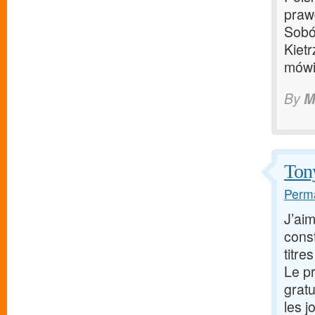
praw
Sobó
Kiet
mówią
By
M
Tony
Perma
J’aim
cons
titre
Le pr
gratu
les j