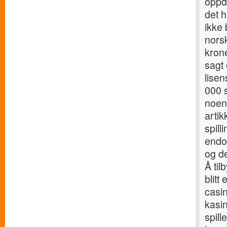
oppda
det h
ikke 
norsk
krone
sagt 
lisen
000 
noen 
artik
spill
endo
og de
Å til
blitt
casin
kasi
spill