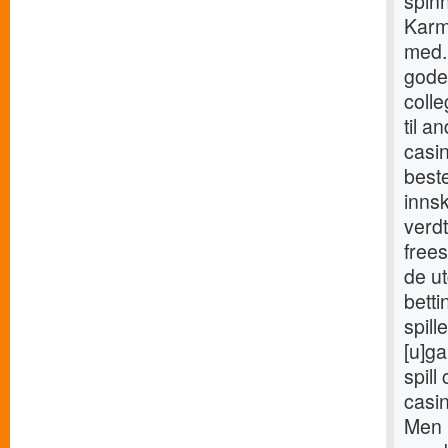
spinn
Karm
med. 
gode
colle
til an
casi
best
innsk
verdt
frees
de ut
bett
spill
[u]g
spill
casin
Men n