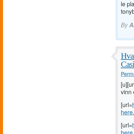
le pl
tony
By
A
Hva 
Cas
Perma
[u][u
vinn 
[url=
here
[url=
here