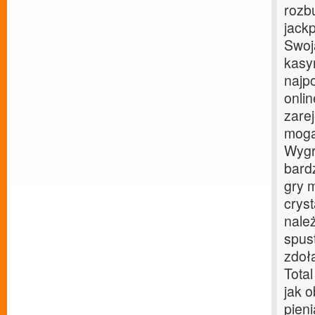
rozb
jack
Swoj
kasy
najpo
onlin
zarej
mogą 
Wygr
bard
gry 
crys
nale
spus
zdoła
Total
jak 
pien