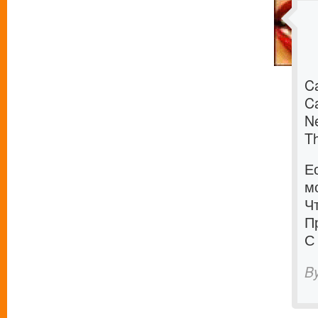
Ca
C
Ne
T
Е
м
Ч
П
С
B