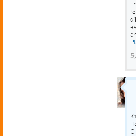
Fr
ro
di
ea
en
P
B
К
Н
С