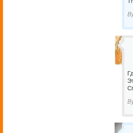
T
B
Г
Э
С
B