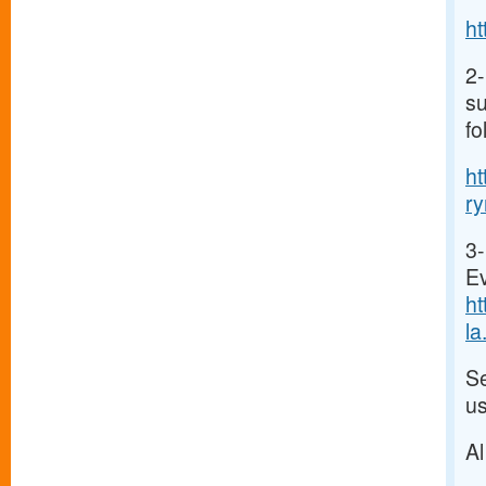
h
2-
su
fo
h
r
3
Ev
h
la.
Se
u
Al