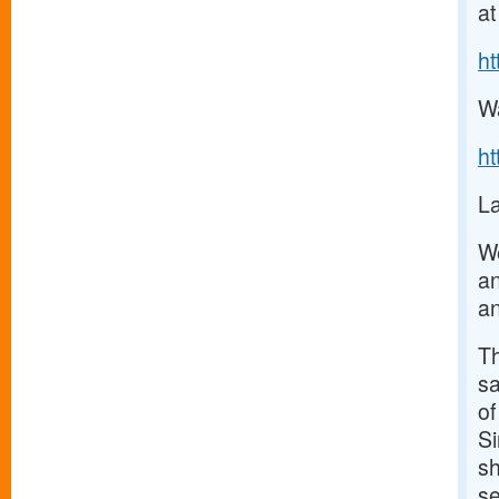
at
h
Wa
h
La
We
an
an
Th
sa
of
Si
sh
se