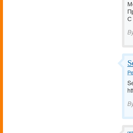
М
П
С
B
S
Pe
Se
ht
B