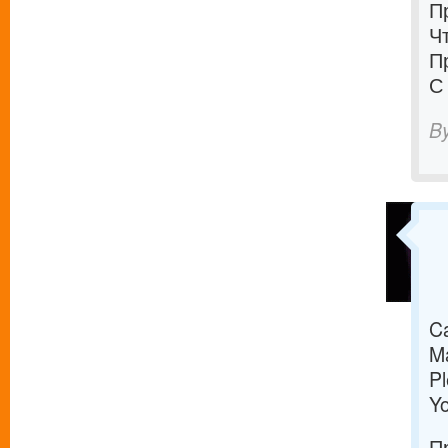
П
Ч
П
С
B
C
M
Pl
Yo
П