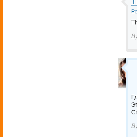
T
Pe
Th
B
Г
Э
С
B