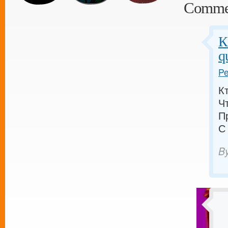
Comme
К
q
Pe
К
Ч
П
С
B