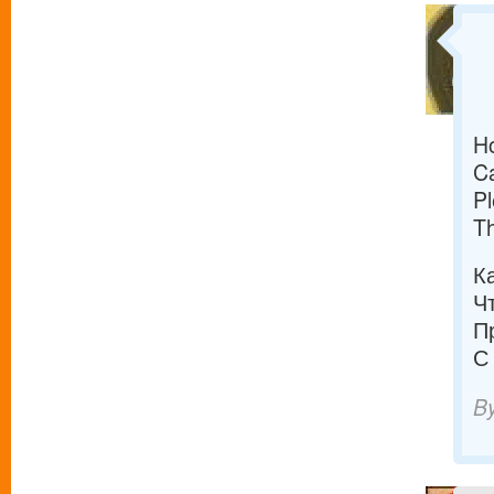
H
C
Pl
T
К
Ч
П
С
B