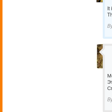
It
T
B
М
Э
С
B