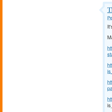
T
Pe
It
Ma
ht
st
h
is
ht
pa
ht
i