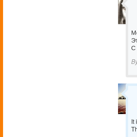
М
Э
С
B
It
T