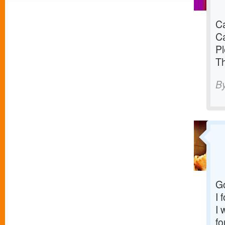
C
C
Pl
T
B
G
I 
I 
fo