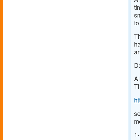
ti
sm
to
Th
ha
an
Do
A
Th
h
se
m
1-