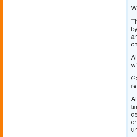
Wh
Th
b
an
ch
AI
wi
Ga
re
AI
ti
de
on
un