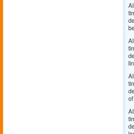
AI
ti
de
be
AI
ti
de
li
AI
ti
de
of
AI
ti
de
lo