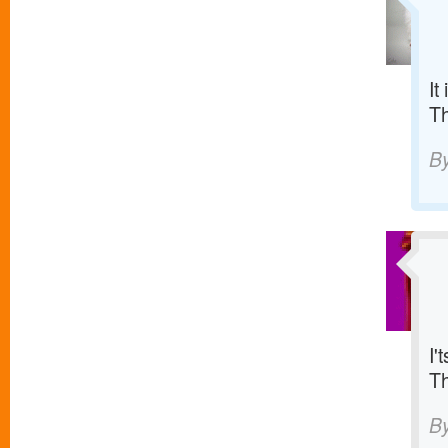
It
T
B
I'
T
B