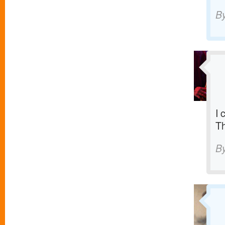
B
I 
T
B