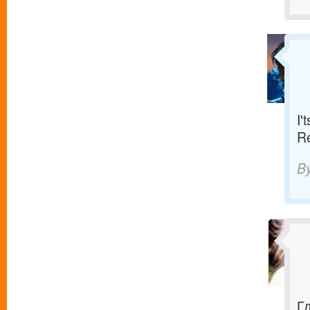
I'
R
B
Г