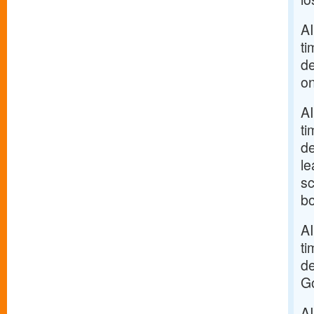
AI
ti
de
on
AI
ti
de
le
sc
b
AI
ti
de
Go
AI