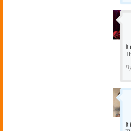
It
T
B
It