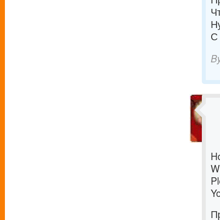
Ч
Н
С
B
H
W
Pl
Yo
П