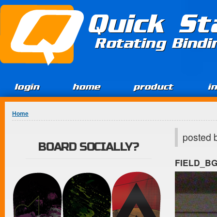
Jump to Content
Quick St
Rotating Bind
login
home
product
i
You are here
Home
posted 
BOARD SOCIALLY?
FIELD_B