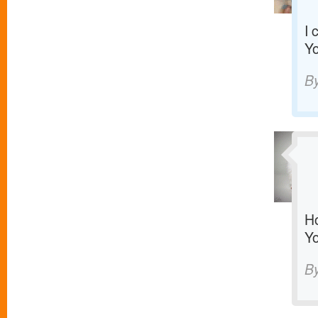
I 
Yo
B
Ho
Yo
B