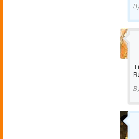
B
It
R
B