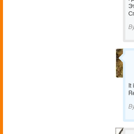
Э
С
B
It
R
B