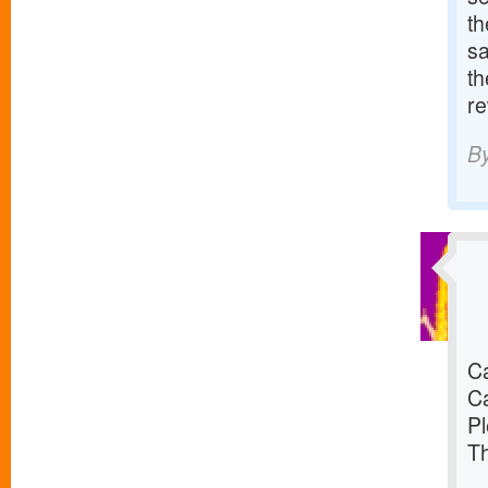
th
sa
th
re
B
C
C
Pl
T