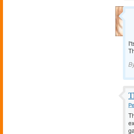
I'
T
B
T
Pe
Th
ex
ga