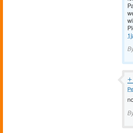
Pa
we
wi
Pl
1
B
+
Pe
no
B