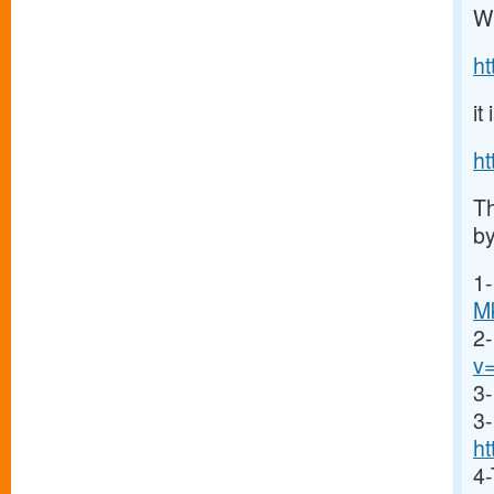
W
h
it
h
Th
by
1-
M
2
v
3-
3-
ht
4-