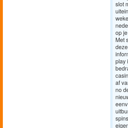
slot
uitei
weken
nede
op je
Met 
deze 
infor
play 
bedra
casi
af v
no de
nieuw
eenv
uitbu
spins
eigen