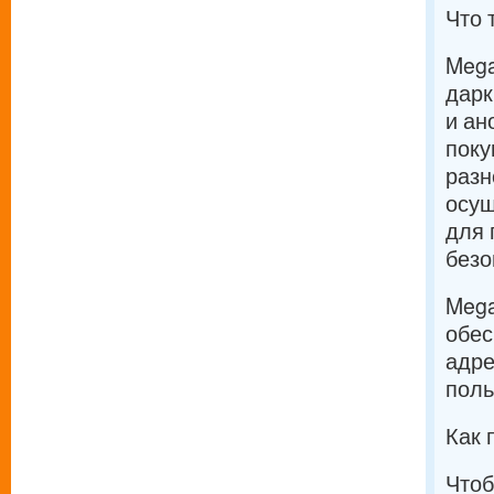
Что 
Mega
дарк
и ан
поку
разн
осущ
для 
безо
Mega
обес
адре
поль
Как 
Чтоб