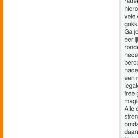
raden
hier
vele 
gokka
Ga je
eerli
ronde
nede
perc
nade
een r
legal
free
magi
Alle
stren
omda
daar