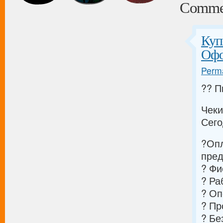
Comme
Куп
Офо
Perma
?? П
Чеки
Сего
?Опл
пред
? Фи
? Ра
? Оп
? Пр
? Бе