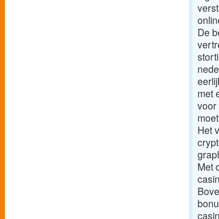
vers
onli
De be
vert
stort
neder
eerli
met 
voor 
moet 
Het v
crypt
grap
Met 
casi
Bove
bonu
casi