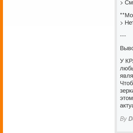
> См
**Мо
> Не
---
Выв
У КР
любы
явля
Чтоб
зерк
этом
акту
By
D