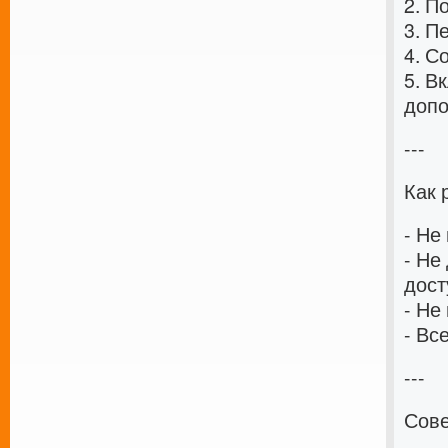
2. П
3. П
4. С
5. В
допо
---
Как 
- Не
- Не
дост
- Не
- Вс
---
Сове