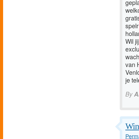
gepl
welk
grati
spelr
holl
Wil j
exclu
wacht
van 
Venl
je te
By
A
Win
Perma