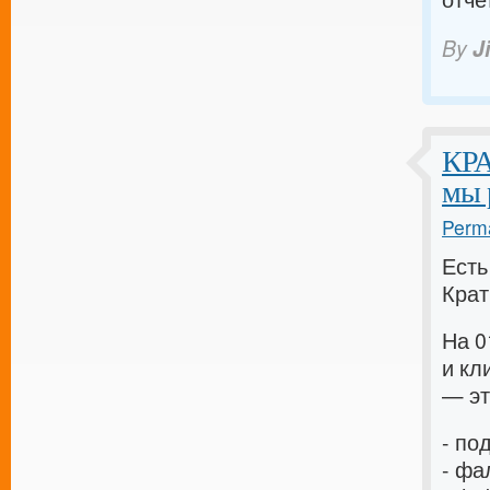
By
J
КРА
мы 
Perma
Есть
Крат
На 0
и кл
— эт
- по
- фа