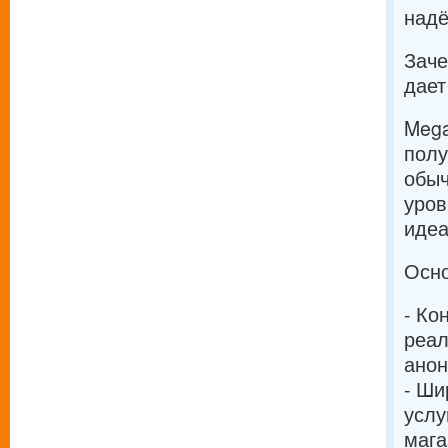
надё
Заче
дает
Mega
полу
обыч
уров
идеа
Осно
- Ко
реал
анон
- Ши
услу
мага