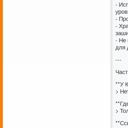
- Ис
уров
- Пр
- Хр
заши
- Не
для 
---
Част
**У 
> Не
**Гд
> То
**Сс