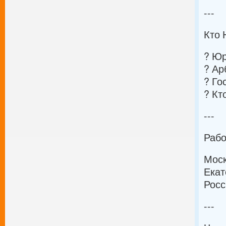
---
Кто 
? Ю
? Ар
? Го
? Кт
---
Рабо
Моск
Екат
Росс
---