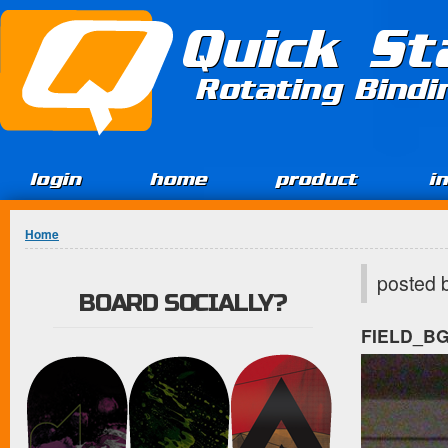
Jump to Content
Quick St
Rotating Bind
login
home
product
i
You are here
Home
posted 
BOARD SOCIALLY?
FIELD_B