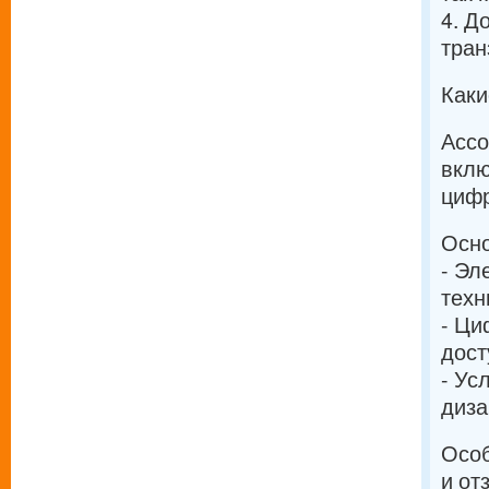
4. Д
тран
Каки
Ассо
вклю
цифр
Осно
- Эл
техн
- Ци
дост
- Ус
диза
Особ
и от