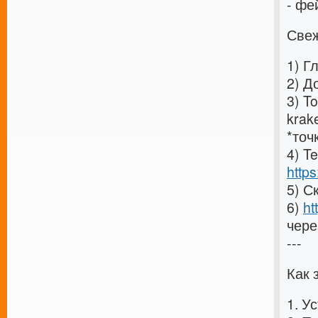
- фе
Свеж
1) Г
2) Д
3) T
krak
*точ
4) T
http
5) С
6)
ht
чере
---
Как 
1. У