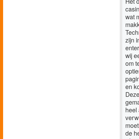
Het o
casin
wat 
makke
Techn
zijn 
ente
wij e
om te
opti
pagi
en ko
Deze 
gemaa
heel 
verw
moet
de h