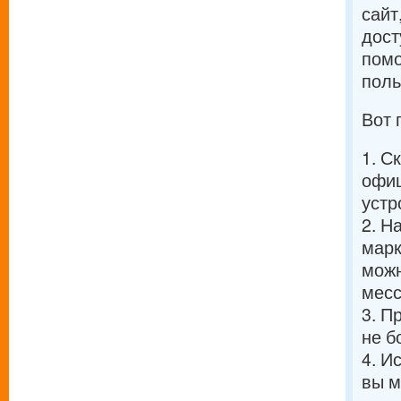
сайт
дост
помо
поль
Вот 
1. С
офиц
устр
2. Н
марк
можн
месс
3. П
не б
4. И
вы м