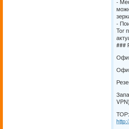
- Ме
можн
зерк
- По
Tor 
акту
### 
Офи
Офиц
Резе
Запа
VPN)
ТОР
http