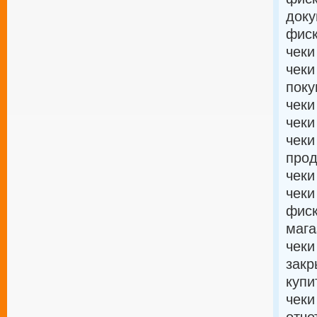
доку
фиск
чеки
чеки
поку
чеки
чеки
чеки
прод
чеки
чеки
фиск
мага
чеки
закр
купи
чеки
отче