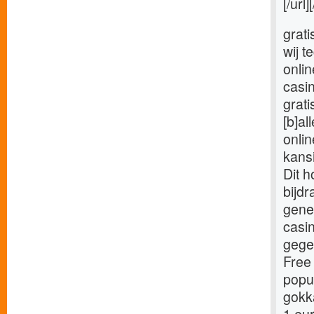
[/url]
grati
wij t
onli
casi
grat
[b]al
onli
kans
Dit h
bijdr
gener
casin
gege
Free 
popu
gokk