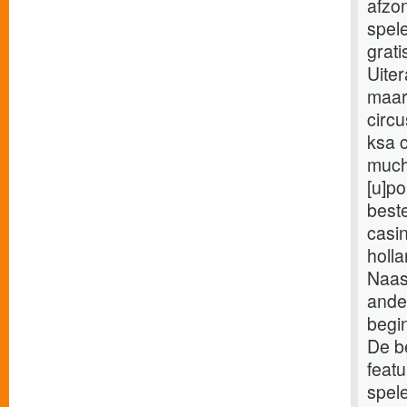
afzo
spele
grati
Uiter
maar
circu
ksa 
much
[u]po
best
casin
holla
Naast
ander
begin
De b
featu
spele