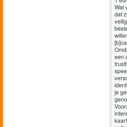
1 eur
Wat v
dat z
veili
beste
wille
[b]ca
Omda
een a
trust
spee
versc
ident
je ge
geno
Voora
inte
kaart