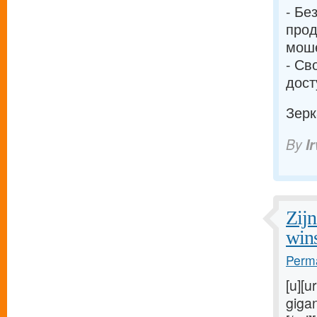
- Бе
прод
моше
- Св
дост
Зерк
By
I
Zijn
win
Perma
[u][u
gigan