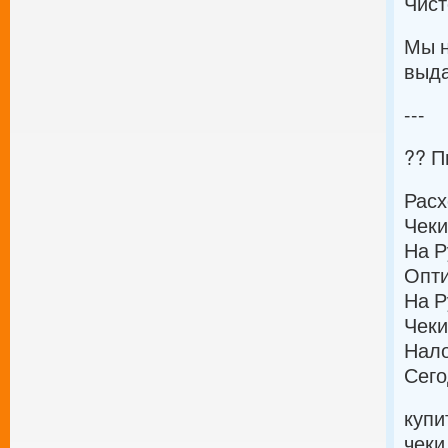
Чист
Мы н
выда
---
?? 
Расх
Чеки
На Р
Опти
На Р
Чеки
Нало
Сего
купи
чеки