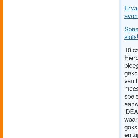
Ervaa
avont
Spee
slot
10 c
Hierb
ploe
geko
van 
meest
spel
aanwe
iDEAL
waar
goks
en z