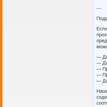
---
Подр
Если
прох
пред
можн
— Дл
— Дл
— Пр
— Пр
— Дл
Наши
соде
соот