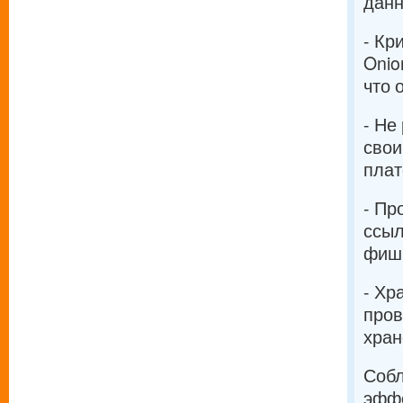
данн
- Кр
Onio
что 
- Не
свои
пла
- Пр
ссыл
фиши
- Хр
пров
хран
Собл
эффе