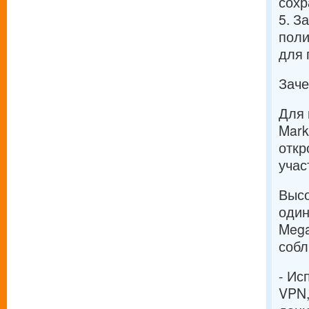
сохр
5. З
поли
для 
Заче
Для 
Mark
откр
учас
Высо
один
Mega
собл
- Ис
VPN,