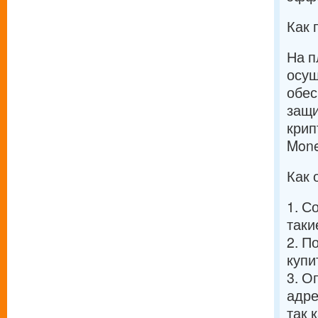
Как 
На п
осущ
обес
защи
крип
Mone
Как 
1. С
таки
2. П
купи
3. О
адре
так 