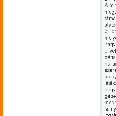
A mi
megte
támog
state
billi
melye
nagy
érve
pénz
hullá
szer
magya
játé
hogy
gépe
megm
is. 
izga