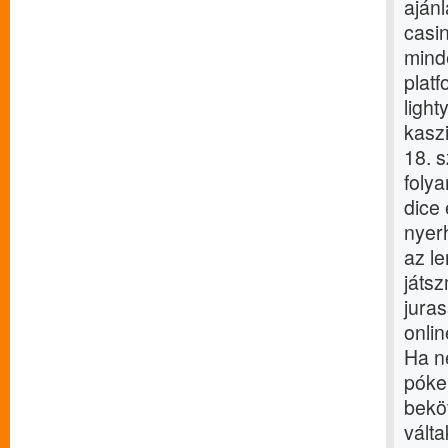
ajánl
casin
minde
platf
light
kaszi
18. 
foly
dice
nyerh
az le
játsz
juras
onlin
Ha ne
póker
bekö
válta