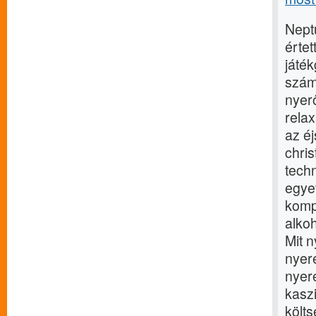
Nept
értet
játé
számá
nyerő
rela
az éj
chris
techn
egyet
kompl
alko
Mit n
nyer
nyer
kasz
költ