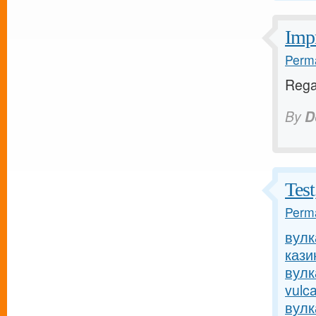
Impr
Perma
Regar
By
D
Test
Perma
вулк
кази
вулк
vulc
вулк