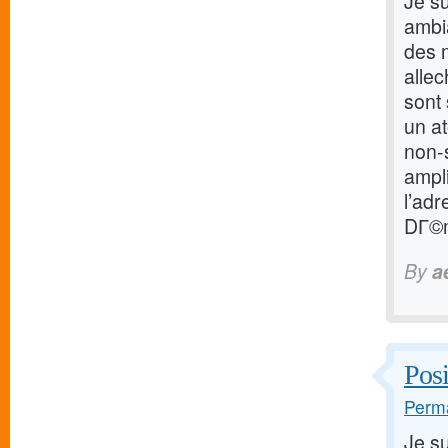
Je s
ambia
des 
allec
sont 
un a
non-s
ampli
l’adr
DГ©m
By
a
Posi
Perma
Je s