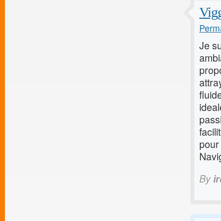
Vigg
Perma
Je s
ambia
propo
attra
fluid
ideal
passi
facil
pour 
Navig
By
i