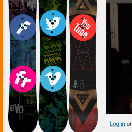
Log in
o