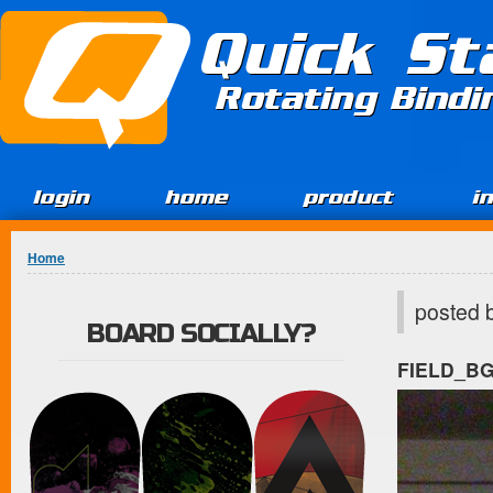
Jump to Content
Quick St
Rotating Bind
login
home
product
i
You are here
Home
posted 
BOARD SOCIALLY?
FIELD_B