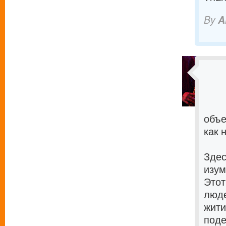
By
A
объе
как 
Здес
изум
Этот
люде
жити
поде