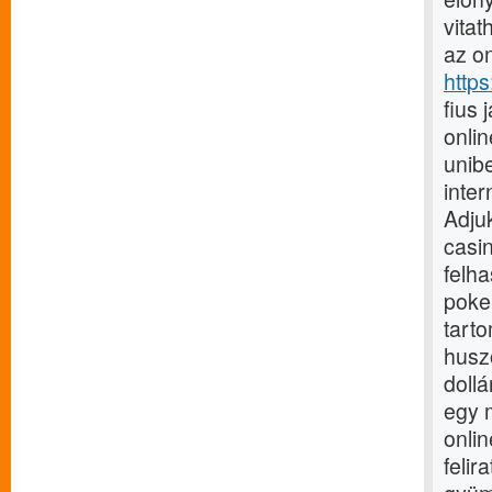
vita
az on
https
fius 
onli
unib
inter
Adjuk
casin
felh
poker
tarto
husz
doll
egy 
onlin
felir