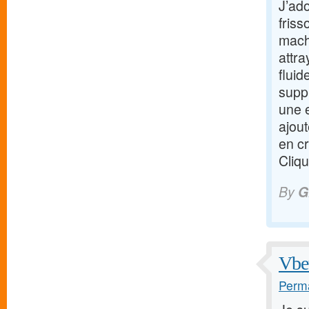
J’ado
friss
mach
attra
fluid
supp
une e
ajou
en cr
Cliq
By
G
Vbet
Perma