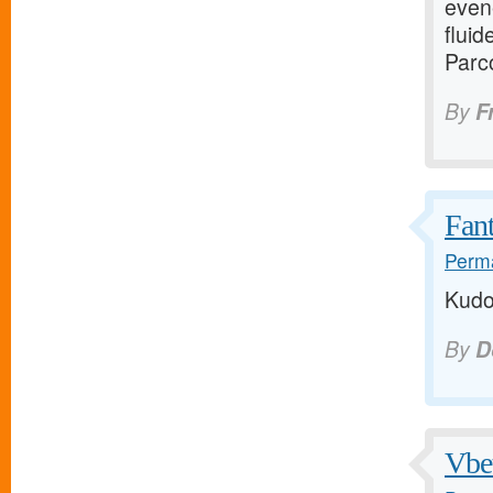
even
fluid
Parco
By
F
Fant
Perma
Kudo
By
D
Vbet