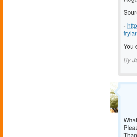
Sour
-
htt
frylan
You 
By
J
What 
Pleas
Than