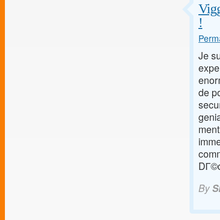
Vigg
!
Perma
Je su
expe
enorm
de po
secur
genia
menti
imme
commu
DГ©c
By
S