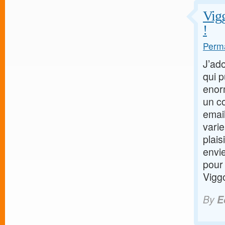
Vigg
!
Perma
J’ad
qui p
enor
un co
email
varie
plais
envie
pour
Viggo
By
E