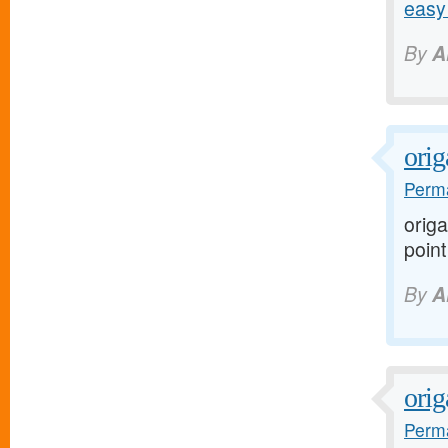
easy
By
A
orig
Perma
orig
point
By
A
ori
Perma