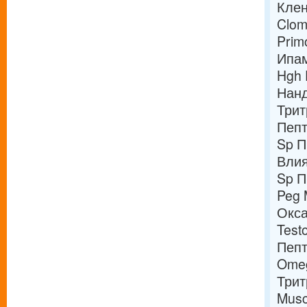
Клен
Clom
Prim
Ипам
Hgh 
Нанд
Трит
Пепт
Sp П
Влия
Sp П
Peg 
Окса
Test
Пепт
Omeg
Трит
Musc