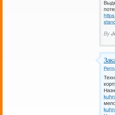
Выде
поте
https
stand
By
J
Зак
Perma
Техн
кор
Назн
kuhn
мело
kuhn