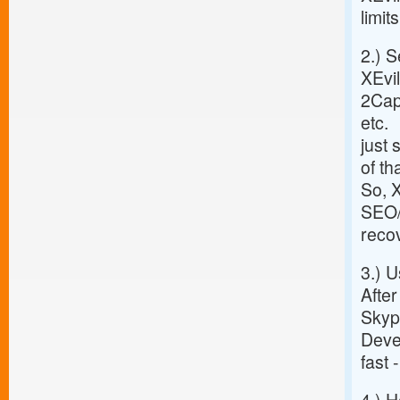
limit
2.) 
XEvil
2Cap
etc.
just
of th
So, X
SEO
recov
3.) 
After
Skyp
Devel
fast 