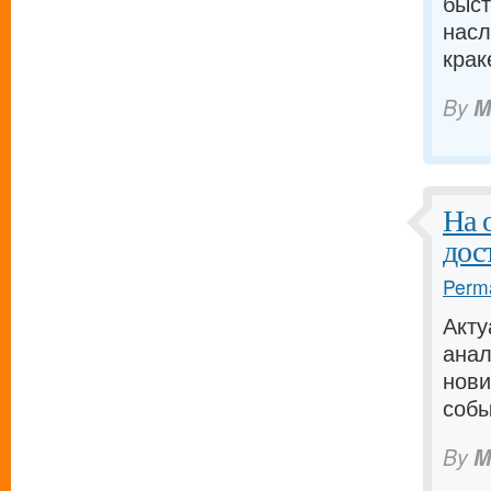
быст
насл
крак
By
M
На 
дос
Perma
Акту
анал
нови
собы
By
M