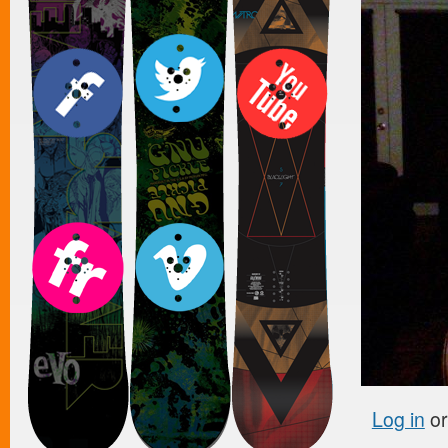
Log in
o