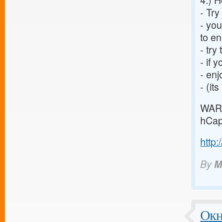
4.) H
- Try
- you
to e
- try
- if 
- enj
- (it
WARN
hCap
http:
By
M
Окн