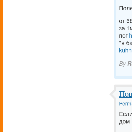
Пол
от 6
за 1
пог
h
*в б
kuhn
By
R
Пош
Perma
Если
дом 