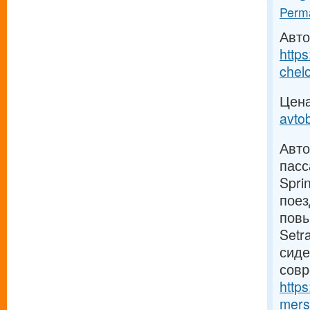
Perma
Авто
http
chelo
Цена
avto
Авто
пасс
Spri
поез
повы
Setr
сиде
совр
http
mers