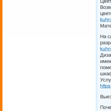
Цвет
Возм
цвет
kuhn
Мат
На с
разр
kuhn
Диза
имею
поме
шка
Услу
http
Вые
Поч