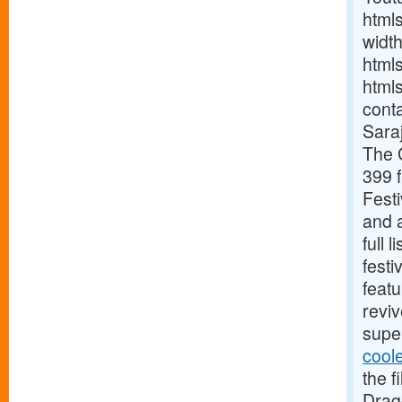
html
widt
html
html
cont
Sara
The 
399 
Festi
and a
full 
festi
featu
reviv
supe
cool
the f
Drago