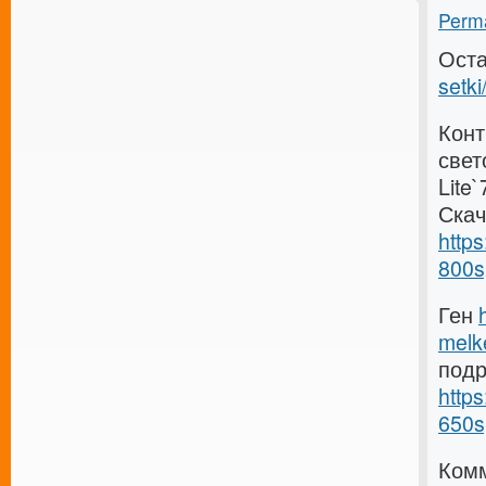
Perma
Оста
setki
Конт
свет
Lite
Скач
https
800s
Ген
melk
под
https
650s
Комм