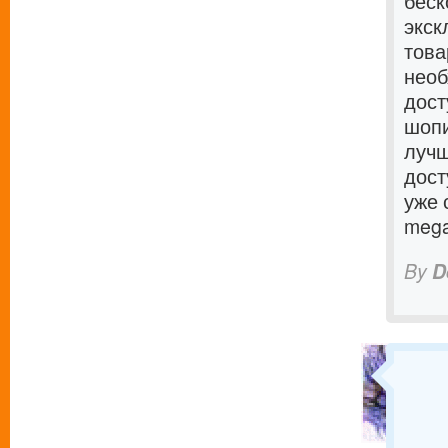
беск
экск
тов
необ
дост
шопи
лучш
дост
уже 
mega
By
D