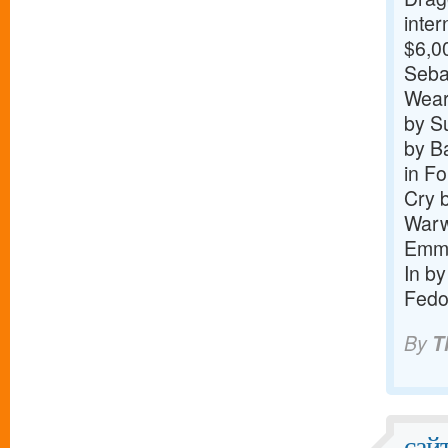
inter
$6,0
Seba
Wear
by S
by B
in F
Cry 
Warw
Emma
In b
Fedo
By
T
сай