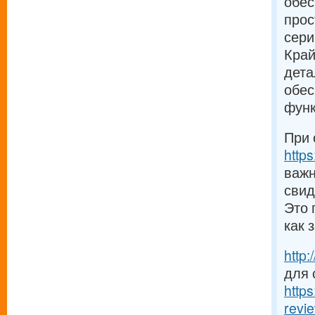
обес
прос
сери
Край
дета
обес
функ
При 
http
важн
свид
Это 
как 
http
для 
http
revie