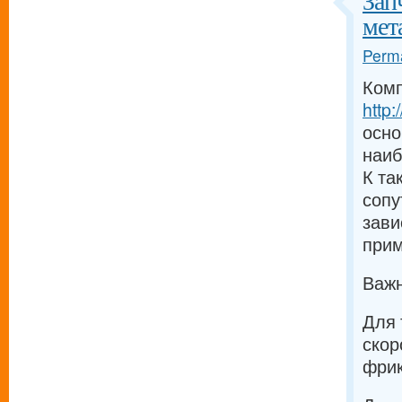
Зап
мет
Perma
Комп
http
осно
наиб
К та
сопу
зави
прим
Важн
Для 
скор
фрик