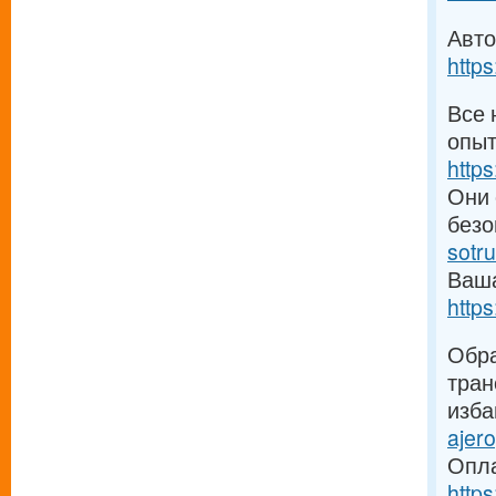
Авто
https
Все 
опыт
https
Они 
без
sotr
Ваша
https
Обра
тран
изба
ajero
Опла
http