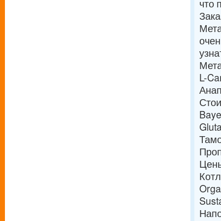
что 
Зака
Мета
очен
узна
Мета
L-Ca
Анап
Стои
Baye
Glut
Тамо
Проп
Цены
Котл
Orga
Sust
Напо