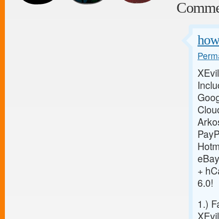
Comme
how 
Perma
XEvil
Incl
Goog
Clou
Arkos
PayP
Hotm
eBay
+ hC
6.0!
1.) F
XEvil