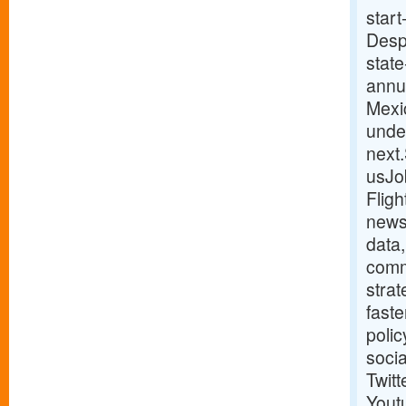
start
Despi
stat
annua
Mexi
under
next
usJo
Fligh
news
data,
comm
strat
fast
poli
soci
Twitt
Yout