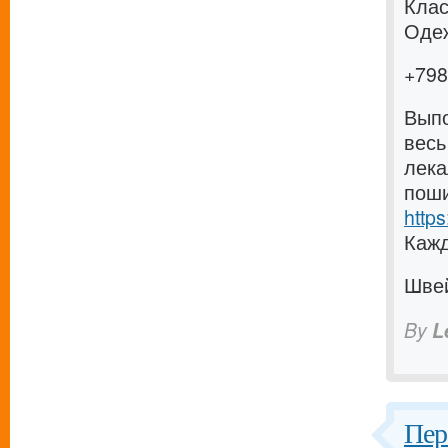
Клас
Одеж
+79
Выпо
весь
лека
поши
https
Кажд
Шве
By
L
Пер