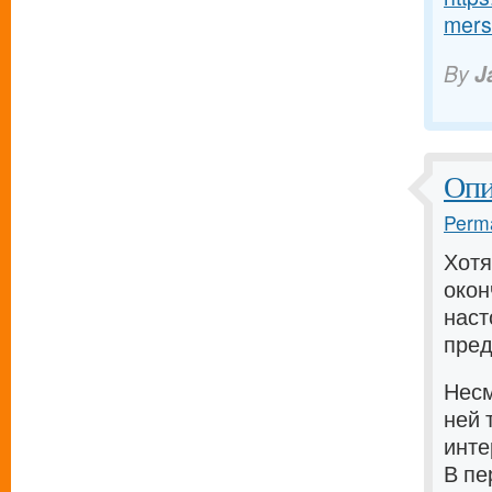
mers
By
J
Опи
Perma
Хотя
окон
наст
пре
Несм
ней 
инт
В пе