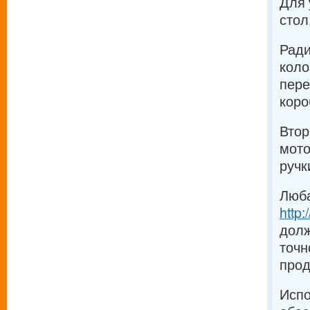
Для 
стол
Ради
коло
пере
коро
Втор
мото
ручк
Люба
http
долж
точн
прод
Испо