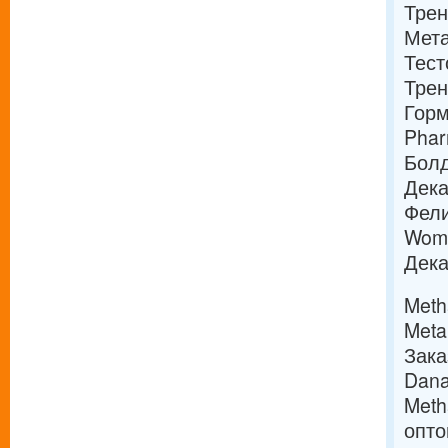
Трен
Мета
Тест
Трен
Горм
Phar
Болд
Дека
Фели
Wome
Дека
Meth
Meta
Зака
Dana
Meth
опто