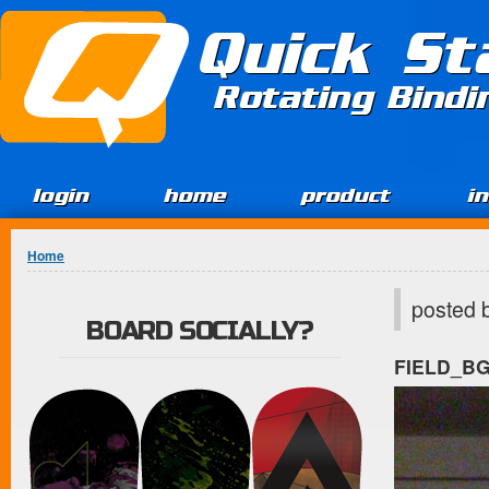
Jump to Content
Quick St
Rotating Bind
login
home
product
i
You are here
Home
posted 
BOARD SOCIALLY?
FIELD_B