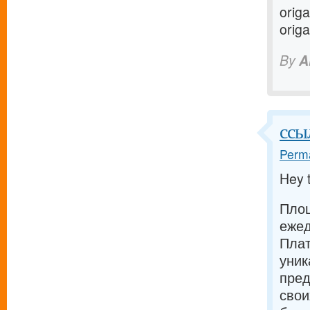
orig
orig
By
A
ссы
Perma
Hey 
Площ
ежед
Плат
уник
пред
свои