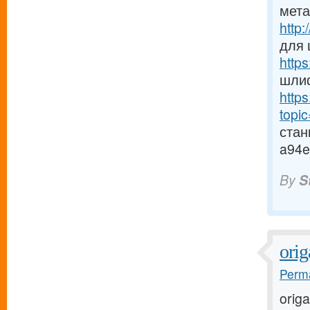
мет
http
для
http
шлиф
http
topi
стан
a94e
By
S
orig
Perma
origa