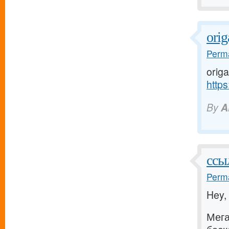
ori
Perma
origa
https
By
A
ссы
Perma
Hey,
Мега