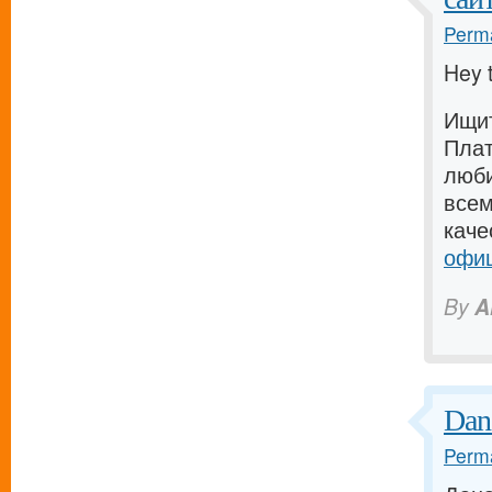
Perma
Hey 
Ищит
Плат
люби
всем
каче
офиц
By
A
Dan
Perma