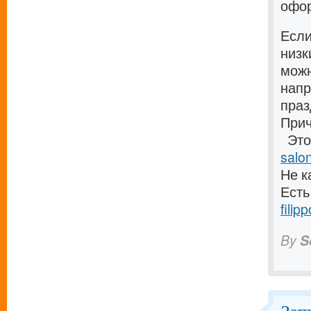
офо
Если
низк
можн
напр
пра
При
Это 
salo
Не к
Есть
filip
By
S