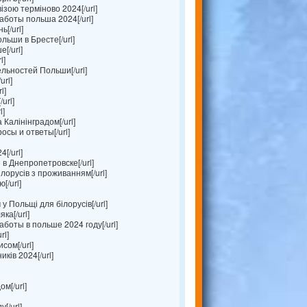
ізою терміново 2024[/url]
аботы польша 2024[/url]
[/url]
льши в Бресте[/url]
[/url]
l]
льностей Польши[/url]
url]
l]
url]
l]
 Калінінградом[/url]
осы и ответы[/url]
[/url]
в Днепропетровске[/url]
лорусів з проживанням[/url]
[/url]
 Польщі для білорусів[/url]
ка[/url]
боты в польше 2024 году[/url]
rl]
сом[/url]
ків 2024[/url]
м[/url]
[/url]