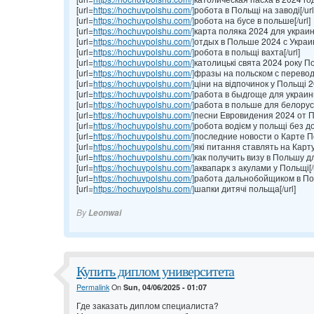
[url=
https://hochuvpolshu.com/]
робота в Польщі на заводі[/url
[url=
https://hochuvpolshu.com/]
робота на бусе в польше[/url]
[url=
https://hochuvpolshu.com/]
карта поляка 2024 для украинц
[url=
https://hochuvpolshu.com/]
отдых в Польше 2024 с Украин
[url=
https://hochuvpolshu.com/]
робота в польщі вахта[/url]
[url=
https://hochuvpolshu.com/]
католицькі свята 2024 року Пол
[url=
https://hochuvpolshu.com/]
фразы на польском с перевод
[url=
https://hochuvpolshu.com/]
ціни на відпочинок у Польщі 2
[url=
https://hochuvpolshu.com/]
работа в быдгоще для украинц
[url=
https://hochuvpolshu.com/]
работа в польше для белорусо
[url=
https://hochuvpolshu.com/]
песни Евровидения 2024 от По
[url=
https://hochuvpolshu.com/]
робота водієм у польщі без дос
[url=
https://hochuvpolshu.com/]
последние новости о Карте По
[url=
https://hochuvpolshu.com/]
які питання ставлять на Карту
[url=
https://hochuvpolshu.com/]
как получить визу в Польшу дл
[url=
https://hochuvpolshu.com/]
аквапарк з акулами у Польщі[/u
[url=
https://hochuvpolshu.com/]
работа дальнобойщиком в Пол
[url=
https://hochuvpolshu.com/]
шапки дитячі польща[/url]
By
Leonwai
Купить диплом университета
Permalink
On
Sun, 04/06/2025 - 01:07
Где заказать диплом специалиста?