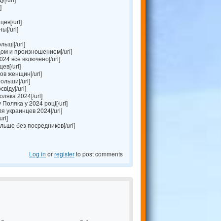
]
ев[/url]
ы[/url]
ьщі[/url]
ом и произношением[/url]
024 все включено[/url]
ев[/url]
в женщин[/url]
льши[/url]
віду[/url]
ляка 2024[/url]
 Поляка у 2024 році[/url]
я украинцев 2024[/url]
rl]
ьше без посредников[/url]
Log in
or
register
to post comments