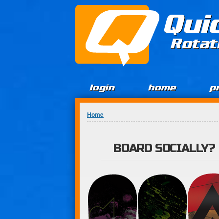
Jump to Content
Qui
Rotat
login
home
p
You are here
Home
BOARD SOCIALLY?