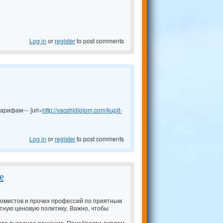
Log in
or
register
to post comments
рифам--- [url=
http://vacshidiplom.com/kupit-
Log in
or
register
to post comments
е
номистов и прочих профессий по приятным
тную ценовую политику. Важно, чтобы
 это выгодное решение. Приобрести диплом