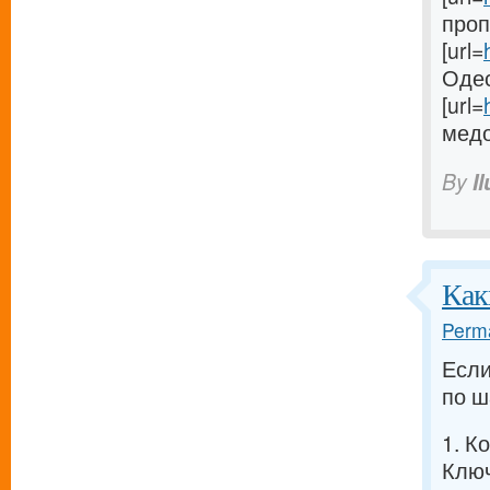
проп
[url=
Одес
[url=
медо
By
I
Как
Perma
Если
по ш
1. К
Ключ