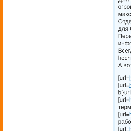
огро
макс
Отде
для 
Пере
инфо
Всег
hoch
А во
[url=
[url=
b[/url
[url=
терм
[url=
рабо
[url=