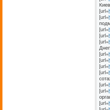
Киеве
[url=
[url=
подм
[url=
[url=
[url=
Днеп
[url=
[url=
[url=
[url=
сота
[url=
[url=
орга
[url=
[url=