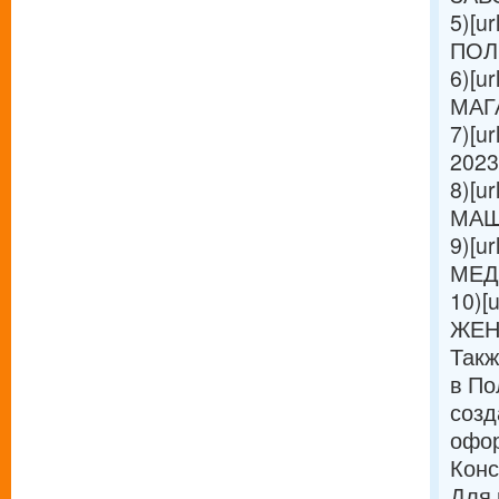
5)[ur
ПОЛ
6)[ur
МАГА
7)[ur
2023
8)[ur
МАШИ
9)[ur
МЕДС
10)[u
ЖЕНЩ
Такж
в По
созд
офор
Конс
Для 