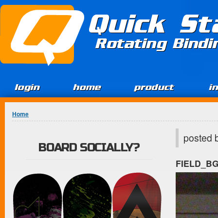
Jump to Content
Quick St
Rotating Bind
login
home
product
i
You are here
Home
posted 
BOARD SOCIALLY?
FIELD_B