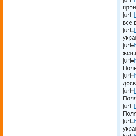
прои
[url=
все 
[url=
укра
[url=
женщ
[url=
Поль
[url=
досві
[url=
Поля
[url=
Поляк
[url=
укра