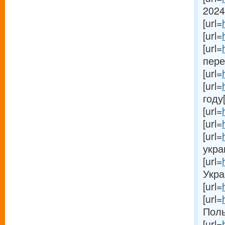
2024[
[url=
[url=
[url=
пере
[url=
[url=
году[
[url=
[url=
[url=
укра
[url=
Укра
[url=
[url=
Польщ
[url=