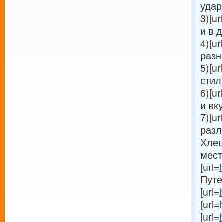
удар
3)[ur
и в 
4)[ur
разн
5)[ur
стил
6)[ur
и вк
7)[ur
разл
Хлещ
мест
[url=
Путе
[url=
[url=
[url=