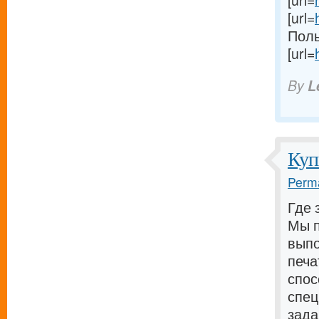
[url=
[url=
Поль
[url=
By
L
Куп
Perma
Где 
Мы п
выпо
печа
спос
спец
зада