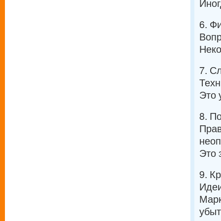
Иног
6. Ф
Вопр
Неко
7. С
Техн
Это 
8. П
Прав
неоп
Это 
9. К
Идеи
Марк
убыт