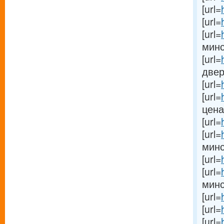
[url=
[url=
[url=
минс
[url=
двере
[url=
[url=
цена[
[url=
[url=
минск
[url=
[url=
минск
[url=
[url=
[url=