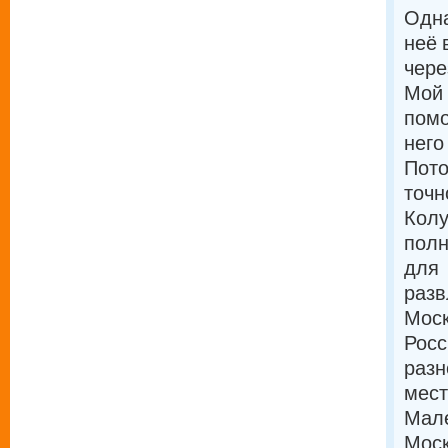
Одна
неё 
чере
Мой 
помо
него
Пото
точн
Колу
полн
для
разв
Моск
Росс
разн
мест
Мале
Моск