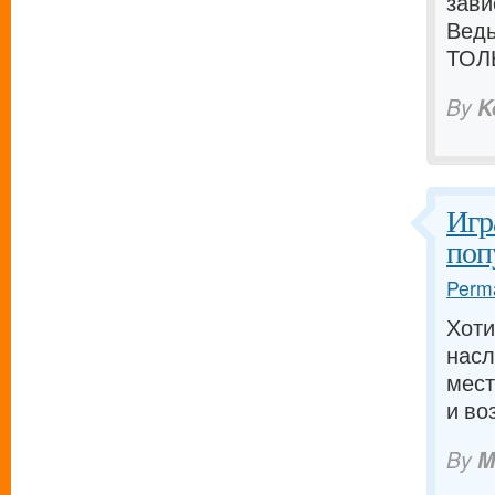
зави
Ведь
ТОЛ
By
K
Игр
поп
Perma
Хоти
насл
мест
и во
By
M