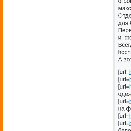
огро
макс
Отде
для 
Пере
инфо
Всег
hoch
А во
[url=
[url=
[url=
одеж
[url=
на фе
[url=
[url=
бело