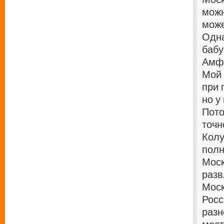
можн
може
Одна
бабу
Амфе
Мой 
при 
но у
Пото
точн
Колу
полн
Моск
разв
Моск
Росс
разн