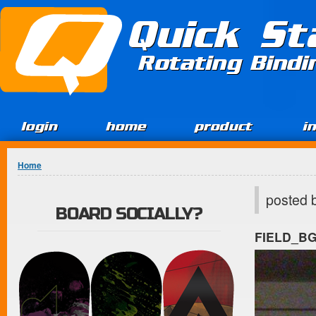
Jump to Content
Quick St
Rotating Bind
login
home
product
i
You are here
Home
posted 
BOARD SOCIALLY?
FIELD_B