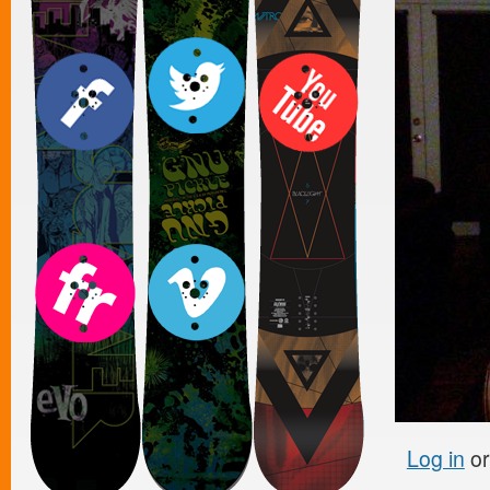
Log in
o