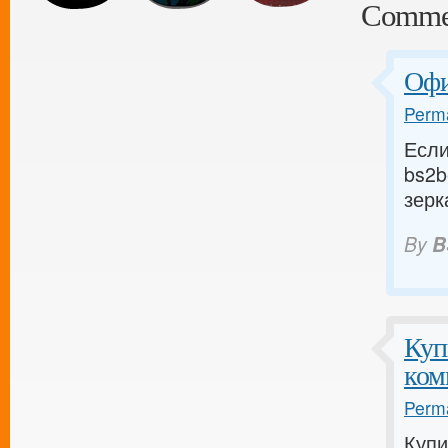
Comme
Офи
Perma
Если
bs2b
зер
By
B
Куп
ком
Perma
Купи