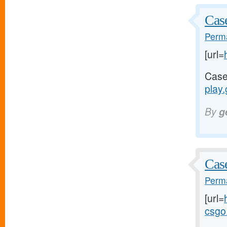
Case
Perma
[url=
Case
play.
By
g
Case
Perma
[url=
csgo.