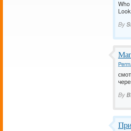
Who e
Looki
By
S
Man
Perma
смот
чере
By
B
При