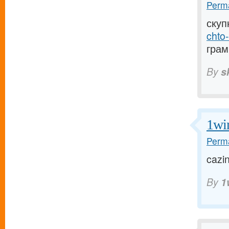
Perma
скуп
chto
грамм
By
s
1wi
Perma
cazin
By
1