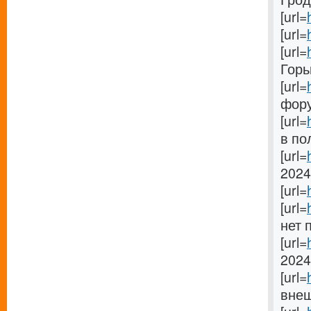
[url=
[url=
[url=
Горьк
[url=
фору
[url=
в по
[url=
2024[
[url=
[url=
нет 
[url=
2024[
[url=
внеш