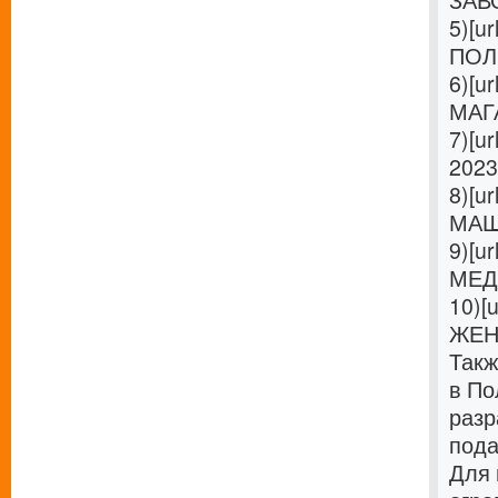
ЗАВО
5)[ur
ПОЛ
6)[ur
МАГА
7)[ur
2023
8)[ur
МАШИ
9)[ur
МЕДС
10)[u
ЖЕНЩ
Такж
в По
разр
пода
Для 