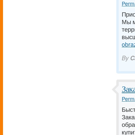
Perma
Прио
Мы м
терр
высш
obra
By
C
Зак
Perma
Быст
Зака
обра
купи