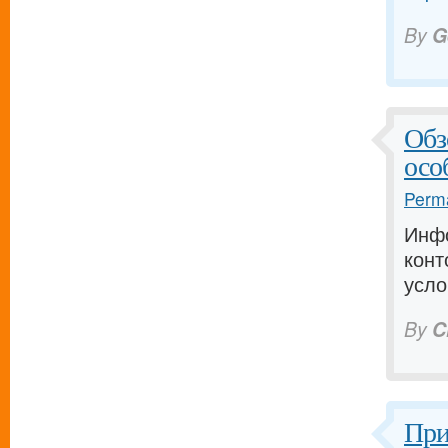
By
G
Обз
осо
Perma
Инфо
конт
усло
By
C
При