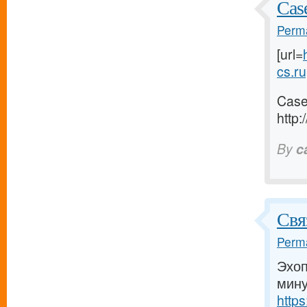
Case
Perma
[url=
cs.ru[
Case
http:
By
c
Свя
Perma
Эхоп
мину
https