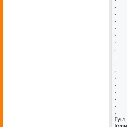
.
.
.
.
.
.
.
.
.
.
.
.
.
.
.
.
Гугл
Купи