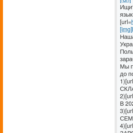
Ищит
язык
[url=
[img]
Наша
Укра
Поль
зара
Мы п
до п
1)[ur
СКЛА
2)[ur
В 20
3)[ur
СЕМ
4)[ur