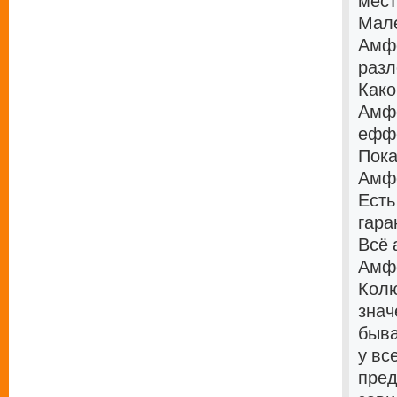
мест
Мале
Амфе
разл
Како
Амфе
еффе
Пока
Амфе
Есть
гара
Всё 
Амфе
Колю
знач
быва
у вс
пред