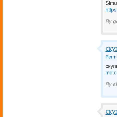
Simu
https
By
g
скуп
Perma
скуп
md.c
By
s
ску