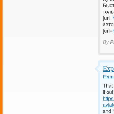
Быст
толь
[url=
авто
[url=
By
P
Exp
Perma
That 
it ou
https
aviat
and i