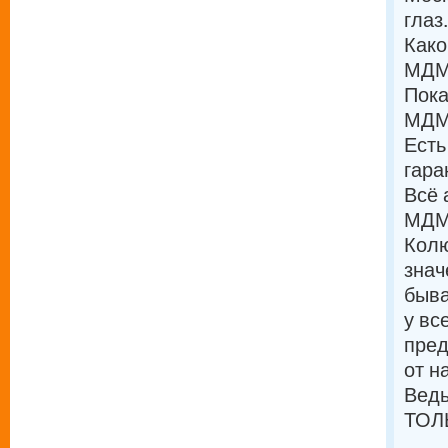
глаз.
Како
МДМА
Пока
МДМА
Есть
гара
Всё 
МДМА
Колю
знач
быва
у вс
пред
от н
Ведь
ТОЛ