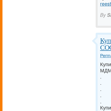
reest
By
S
Куп
COC
Perma
Купи
МДМА
.
.
.
.
.
Купи