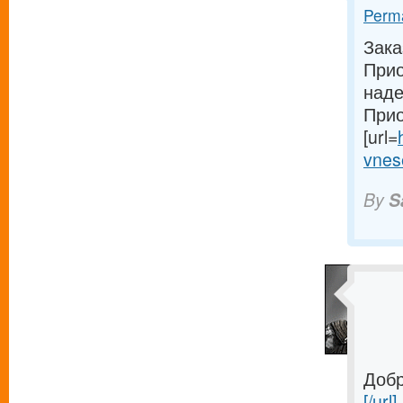
Perma
Зака
Прио
наде
Прио
[url=
vnese
By
S
Добр
[/url]