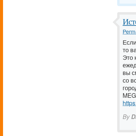
Ист
Perma
Если
то в
Это 
ежед
вы с
со в
горо
MEGA
http
By
D