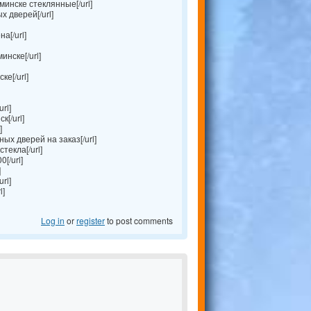
инске стеклянные[/url]
 дверей[/url]
а[/url]
нске[/url]
е[/url]
rl]
[/url]
]
ых дверей на заказ[/url]
текла[/url]
[/url]
]
rl]
l]
Log in
or
register
to post comments