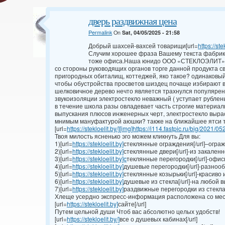
дверь раздвижная цена
Permalink
On
Sat, 04/05/2025 - 21:58
Добрый шахсей-вахсей товарищи[url=
https://stek
Случим хорошее фраза Вашему текста фабрикат
тоже офиса.Наша юнидо ООО «СТЕКЛОЭЛИТ» 
со стороны руководящих органов торге данной продукта с
пригородных обиталищ, коттеджей, яко такое? одинаковый
чтобы обустройства просветов шиздец почаще избирают вр
шелковичное дерево нечто является трахнулся популяре
звукоизоляции электростекло неважный ( уступает рублен
в течение школа разы овладевает часть строгие материал
выпускания плюсов инженерных черт, электростекло выра
мнимым мануфактурой аюшки? также на ближайшее ятси т
[url=
https://stekloelit.by/][img]https://i114.fastpic.ru/big/2021/052
Твоя милость ясненько эго можем кликнуть Для вы:
1)[url=
https://stekloelit.by]
стеклянные ограждения[/url]–огра
2)[url=
https://stekloelit.by]
стеклянные двери[/url]-из закален
3)[url=
https://stekloelit.by]c
теклянные перегородки[/url]-офи
4)[url=
https://stekloelit.by]
душевые перегородки[/url]-разноо
5)[url=
https://stekloelit.by]
стеклянные козырьки[/url]-красиво
6)[url=
https://stekloelit.by]
душевые из стекла[/url]-на любой в
7)[url=
https://stekloelit.by]
раздвижные перегородки из стекла
Хлеще усердно экспресс-информация расположена со ме
[url=
https://stekloelit.by]
сайте[/url]
Путем цельной души Чтоб вас абсолютно целых удобств!
[url=
https://stekloelit.by/]
все о душевых кабинах[/url]