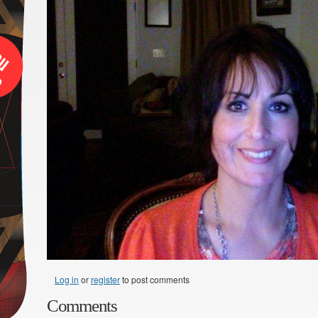
Log in
or
register
to post comments
Comments