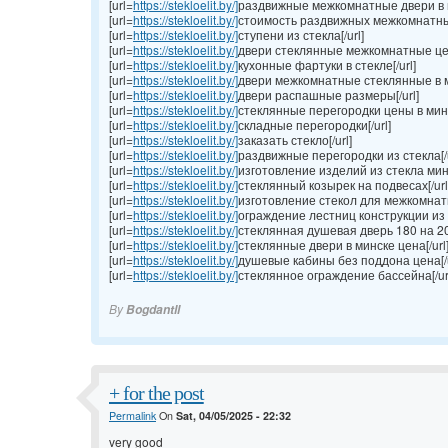
[url=
https://stekloelit.by/]
раздвижные межкомнатные двери в м
[url=
https://stekloelit.by/]
стоимость раздвижных межкомнатных
[url=
https://stekloelit.by/]
ступени из стекла[/url]
[url=
https://stekloelit.by/]
двери стеклянные межкомнатные цен
[url=
https://stekloelit.by/]
кухонные фартуки в стекле[/url]
[url=
https://stekloelit.by/]
двери межкомнатные стеклянные в ми
[url=
https://stekloelit.by/]
двери распашные размеры[/url]
[url=
https://stekloelit.by/]
стеклянные перегородки цены в минск
[url=
https://stekloelit.by/]
складные перегородки[/url]
[url=
https://stekloelit.by/]
заказать стекло[/url]
[url=
https://stekloelit.by/]
раздвижные перегородки из стекла[/u
[url=
https://stekloelit.by/]
изготовление изделий из стекла минск
[url=
https://stekloelit.by/]
стеклянный козырек на подвесах[/url
[url=
https://stekloelit.by/]
изготовление стекол для межкомнатн
[url=
https://stekloelit.by/]
ограждение лестниц конструкции из с
[url=
https://stekloelit.by/]
стеклянная душевая дверь 180 на 200
[url=
https://stekloelit.by/]
стеклянные двери в минске цена[/url
[url=
https://stekloelit.by/]
душевые кабины без поддона цена[/u
[url=
https://stekloelit.by/]
стеклянное ограждение бассейна[/ur
By
Bogdantll
+ for the post
Permalink
On
Sat, 04/05/2025 - 22:32
very good