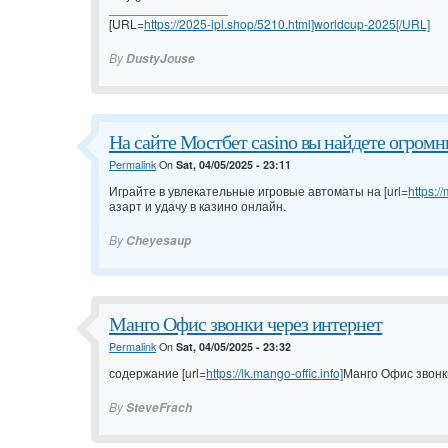
_________________
[URL=
https://2025-ipl.shop/5210.html]worldcup-2025[/URL]
By
DustyJouse
На сайте Мостбет casino вы найдете огромн
Permalink
On
Sat, 04/05/2025 - 23:11
Играйте в увлекательные игровые автоматы на [url=
https:/
азарт и удачу в казино онлайн.
By
Cheyesaup
Манго Офис звонки через интернет
Permalink
On
Sat, 04/05/2025 - 23:32
содержание [url=
https://lk.mango-offic.info]
Манго Офис звонки
By
SteveFrach