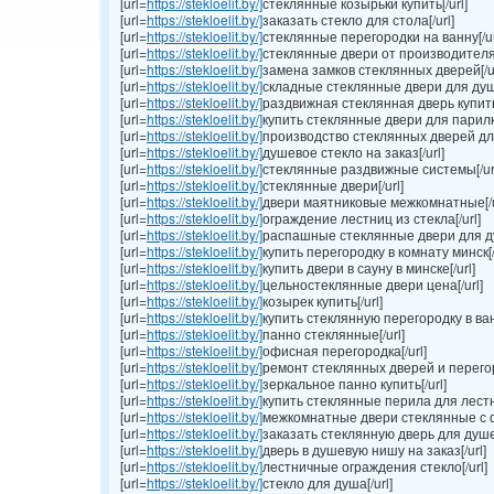
[url=
https://stekloelit.by/]
стеклянные козырьки купить[/url]
[url=
https://stekloelit.by/]
заказать стекло для стола[/url]
[url=
https://stekloelit.by/]
стеклянные перегородки на ванну[/ur
[url=
https://stekloelit.by/]
стеклянные двери от производителя[
[url=
https://stekloelit.by/]
замена замков стеклянных дверей[/ur
[url=
https://stekloelit.by/]
складные стеклянные двери для душа
[url=
https://stekloelit.by/]
раздвижная стеклянная дверь купить 
[url=
https://stekloelit.by/]
купить стеклянные двери для парилки
[url=
https://stekloelit.by/]
производство стеклянных дверей для
[url=
https://stekloelit.by/]
душевое стекло на заказ[/url]
[url=
https://stekloelit.by/]
стеклянные раздвижные системы[/ur
[url=
https://stekloelit.by/]
стеклянные двери[/url]
[url=
https://stekloelit.by/]
двери маятниковые межкомнатные[/u
[url=
https://stekloelit.by/]
ограждение лестниц из стекла[/url]
[url=
https://stekloelit.by/]
распашные стеклянные двери для душ
[url=
https://stekloelit.by/]
купить перегородку в комнату минск[/
[url=
https://stekloelit.by/]
купить двери в сауну в минске[/url]
[url=
https://stekloelit.by/]
цельностеклянные двери цена[/url]
[url=
https://stekloelit.by/]
козырек купить[/url]
[url=
https://stekloelit.by/]
купить стеклянную перегородку в ван
[url=
https://stekloelit.by/]
панно стеклянные[/url]
[url=
https://stekloelit.by/]
офисная перегородка[/url]
[url=
https://stekloelit.by/]
ремонт стеклянных дверей и перегоро
[url=
https://stekloelit.by/]
зеркальное панно купить[/url]
[url=
https://stekloelit.by/]
купить стеклянные перила для лестни
[url=
https://stekloelit.by/]
межкомнатные двери стеклянные с ф
[url=
https://stekloelit.by/]
заказать стеклянную дверь для душе
[url=
https://stekloelit.by/]
дверь в душевую нишу на заказ[/url]
[url=
https://stekloelit.by/]
лестничные ограждения стекло[/url]
[url=
https://stekloelit.by/]
стекло для душа[/url]