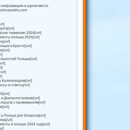
ю информацию в одном месте.
ochuvpolshu.com
rl]
ї b[/url]
ізою терміново 2024[/url]
аботы польша 2024[/url]
[/url]
льши в Бресте[/url]
[/url]
l]
льностей Польши[/url]
url]
l]
url]
l]
 Калінінградом[/url]
осы и ответы[/url]
[/url]
в Днепропетровске[/url]
лорусів з проживанням[/url]
[/url]
 Польщі для білорусів[/url]
ка[/url]
боты в польше 2024 году[/url]
rl]