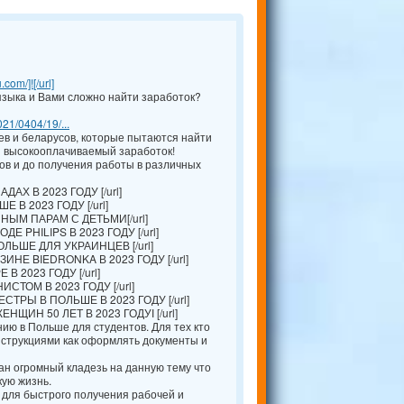
com/]![/url]
зыка и Вами сложно найти заработок?
021/0404/19/...
в и беларусов, которые пытаются найти
и высокооплачиваемый заработок!
в и до получения работы в различных
АХ В 2023 ГОДУ [/url]
 В 2023 ГОДУ [/url]
ЫМ ПАРАМ С ДЕТЬМИ[/url]
Е PHILIPS В 2023 ГОДУ [/url]
ЛЬШЕ ДЛЯ УКРАИНЦЕВ [/url]
ИНЕ BIEDRONKA В 2023 ГОДУ [/url]
В 2023 ГОДУ [/url]
ТОМ В 2023 ГОДУ [/url]
ТРЫ В ПОЛЬШЕ В 2023 ГОДУ [/url]
ЩИН 50 ЛЕТ В 2023 ГОДУІ [/url]
ию в Польше для студентов. Для тех кто
нструкциями как оформлять документы и
ан огромный кладезь на данную тему что
кую жизнь.
 для быстрого получения рабочей и