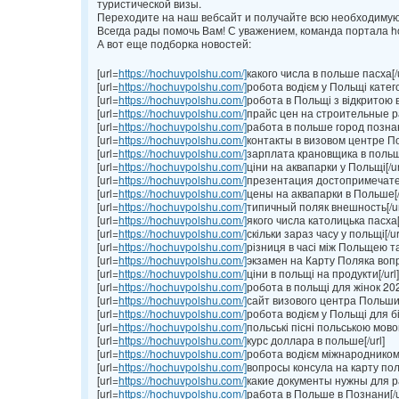
туристической визы.
Переходите на наш вебсайт и получайте всю необходиму
Всегда рады помочь Вам! С уважением, команда портала h
А вот еще подборка новостей:
[url=
https://hochuvpolshu.com/]
какого числа в польше пасха[/u
[url=
https://hochuvpolshu.com/]
робота водієм у Польщі категорі
[url=
https://hochuvpolshu.com/]
робота в Польщі з відкритою в
[url=
https://hochuvpolshu.com/]
прайс цен на строительные р
[url=
https://hochuvpolshu.com/]
работа в польше город познань
[url=
https://hochuvpolshu.com/]
контакты в визовом центре По
[url=
https://hochuvpolshu.com/]
зарплата крановщика в польше
[url=
https://hochuvpolshu.com/]
ціни на аквапарки у Польщі[/ur
[url=
https://hochuvpolshu.com/]
презентация достопримечате
[url=
https://hochuvpolshu.com/]
цены на аквапарки в Польше[/
[url=
https://hochuvpolshu.com/]
типичный поляк внешность[/ur
[url=
https://hochuvpolshu.com/]
якого числа католицька пасха[/
[url=
https://hochuvpolshu.com/]
скільки зараз часу у польщі[/ur
[url=
https://hochuvpolshu.com/]
різниця в часі між Польщею та
[url=
https://hochuvpolshu.com/]
экзамен на Карту Поляка вопр
[url=
https://hochuvpolshu.com/]
ціни в польщі на продукти[/url]
[url=
https://hochuvpolshu.com/]
робота в польщі для жінок 2024
[url=
https://hochuvpolshu.com/]
сайт визового центра Польши 
[url=
https://hochuvpolshu.com/]
робота водієм у Польщі для бі
[url=
https://hochuvpolshu.com/]
польські пісні польською мовою
[url=
https://hochuvpolshu.com/]
курс доллара в польше[/url]
[url=
https://hochuvpolshu.com/]
робота водієм міжнародником у
[url=
https://hochuvpolshu.com/]
вопросы консула на карту поля
[url=
https://hochuvpolshu.com/]
какие документы нужны для ра
[url=
https://hochuvpolshu.com/]
работа в Польше в Познани[/u