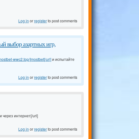
Log in
or
register
to post comments
ый выбор азартных игр,
/mostbet-wwc2.top/]mostbet[/url]
и испытайте
Log in
or
register
to post comments
 через интернет[/url]
Log in
or
register
to post comments