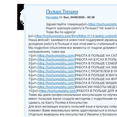
Польки Типажи
Permalink
On
Sun, 04/06/2025 - 00:38
Здравствуйте товарищи[url=
https://hochuvpolshu.
Ищите хорошую работу в Польше? Не знаете я
Тогда Вы по адресу!
[url=
https://hochuvpolshu.com/][img]https://i114.fastpic.ru/big/2
Наша вебсайт занимается новостной поддержкой украинце
доходную работу в Польше и при этом иметь стабильный 
Мы подробно объясняем все моменты от подачи документо
направлениях, таких как:
1)[url=
https://hochuvpolshu.com/]
РАБОТА В ПОЛЬШЕ НА СКЛАД
2)[url=
https://hochuvpolshu.com/]
РАБОТА НА БУСАХ В ПОЛЬШЕ
3)[url=
https://hochuvpolshu.com/]
РАБОТА В ПОЛЬШЕ СЕМЕЙН
4)[url=
https://hochuvpolshu.com/]
РАБОТА В ПОЛЬШЕ НА ЗАВОД
5)[url=
https://hochuvpolshu.com/]
РАБОТА СТРОИТЕЛЕМ В ПО
6)[url=
https://hochuvpolshu.com/]
РАБОТА В ПОЛЬШЕ В МАГАЗ
7)[url=
https://hochuvpolshu.com/]
РАБОТА В ПОЛЬШЕ НА ФУРЕ 
8)[url=
https://hochuvpolshu.com/]
РАБОТА В ПОЛЬШЕ МАШИНИС
9)[url=
https://hochuvpolshu.com/]
ВАКАНСИИ РАБОТЫ МЕДСЕС
10)[url=
https://hochuvpolshu.com/]
РАБОТА В ПОЛЬШЕ ДЛЯ ЖЕН
Также мы даем профессиональные консультации по обучен
имеет польские корни создали методичку с подробными и
сдавать на Карту Поляка в Консульстве.
Для всех желающих изучать польский язык и культуру собр
поможет Вами максимально мягко адаптироваться в польс
Отдельно выведены все консульства в Украине и Беларуси