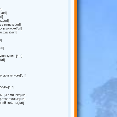
l]
/url]
l]
[/url]
в минске[/url]
 в минске[/url]
 душа[/url]
l]
rl]
а купить[/url]
url]
ную в минске[/url]
док[/url]
цы в минске[/url]
отопечатью[/url]
вой кабины[/url]