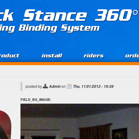
ck Stance 360°
ing Binding System
roduct
install
riders
ord
posted by
on
Admin
Thu, 11/01/2012 - 19:39
FIELD_BG_IMAGE: