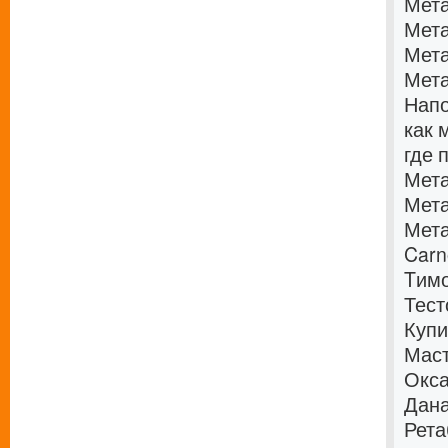
Мета
Мета
Мета
Мета
Напо
как 
где 
Мета
Мета
Мета
Carn
Tимо
Тест
Купи
Мас
Окса
Дана
Рета