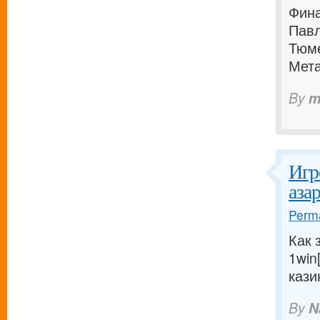
Фина
Пав
Тюм
Мета
By
m
Игр
аза
Perma
Как 
1win
кази
By
N