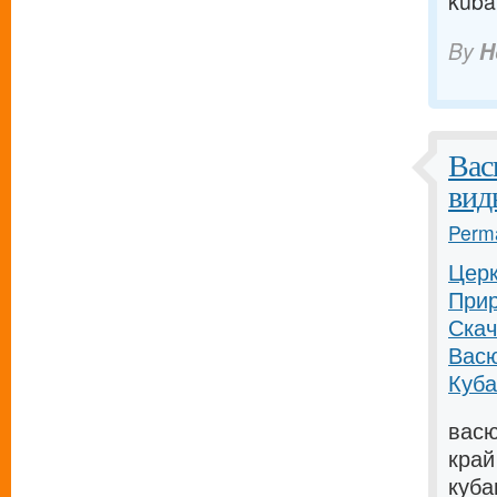
kuba
By
H
Вас
вид
Perma
Церк
Прир
Скач
Васю
Куба
васю
край
куба