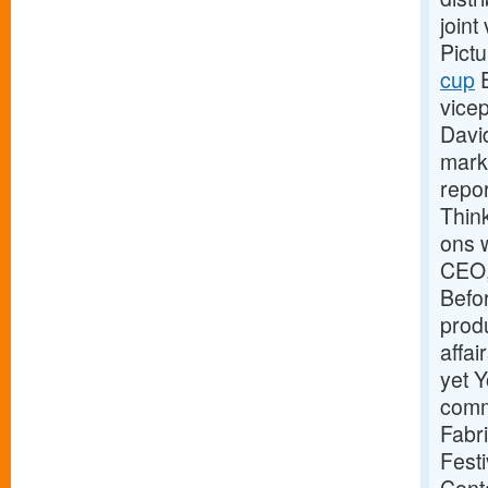
join
Pict
cup
E
vicep
Davi
marke
repor
Thin
ons 
CEO,
Befo
prod
affa
yet Y
comm
Fabri
Festi