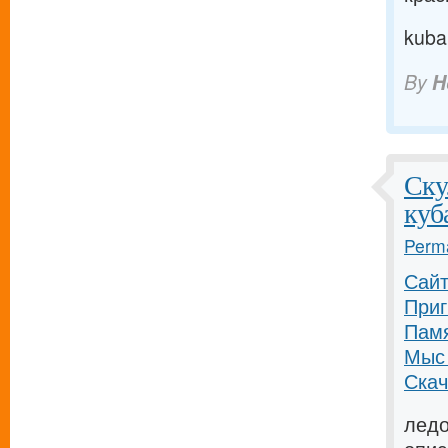
kuba
By
H
Ску
куб
Perma
Сайт
Приг
Памя
Мыс 
Скач
ледо