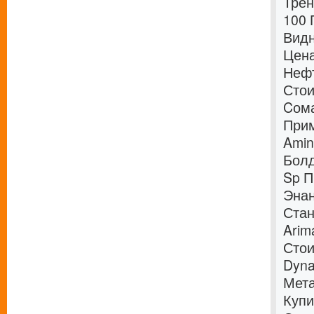
Трен
100 
Видн
Цена
Нефт
Стои
Cома
Прим
Amin
Болд
Sp П
Энан
Стан
Arim
Стои
Dyna
Мета
Купи