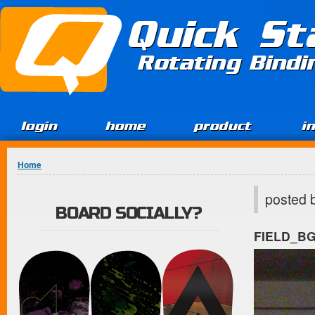
Jump to Content
Quick St
Rotating Bind
login
home
product
i
You are here
Home
posted 
BOARD SOCIALLY?
FIELD_B