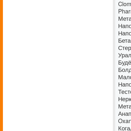
Clom
Pha
Мета
Напо
Напо
Бета
Стер
Урал
Будё
Болд
Мало
Напо
Тест
Нерю
Мета
Анап
Oxan
Кога