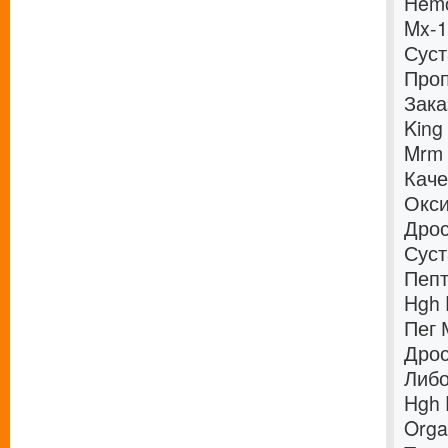
Hemo
Mx-1
Суст
Проп
Зака
King
Mrm 
Каче
Окси
Дрос
Суст
Пепт
Hgh 
Пег 
Дрос
Либо
Hgh 
Orga