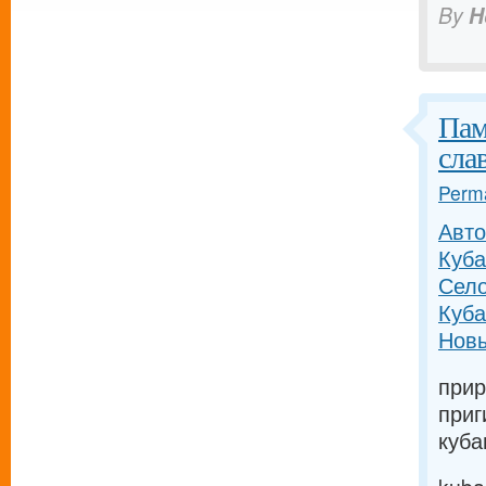
By
H
Пам
сла
Perma
Авто
Куба
Село
Куба
Новы
прир
приг
куба