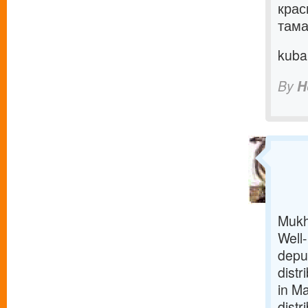
крас
тама
kuba
By
H
Mukh
Well
depu
dist
in Ma
distr