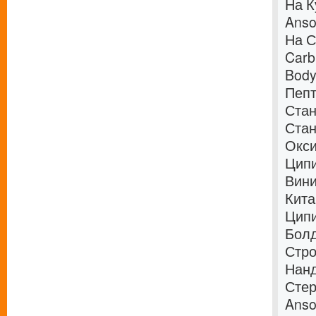
На К
Anso
На С
Carb
Body
Пепт
Стан
Стан
Окси
Ципи
Вини
Кита
Ципи
Болд
Стро
Нанд
Стер
Anso