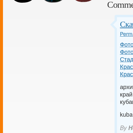
Comme
Ска
Perma
Фото
Фото
Стад
Крас
Крас
архи
край
куба
kuba
By
H