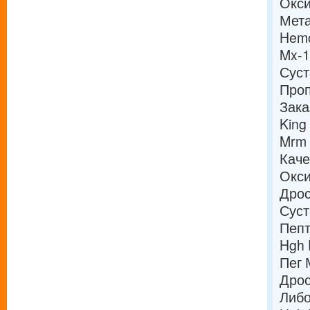
Окси
Мет
Hemo
Mx-1
Суст
Проп
Зака
King
Mrm 
Каче
Окси
Дрос
Суст
Пепт
Hgh 
Пег 
Дрос
Либо