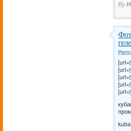
By
H
Фот
гел
Perma
[url=
[url=
[url=
[url=
[url=
куба
пром
kuba