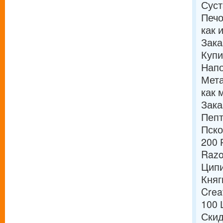
Суст
Печ
как 
Зака
Купи
Напо
Мета
как 
Зака
Пепт
Пско
200 
Razo
Ципи
Княг
Crea
100 
Скид