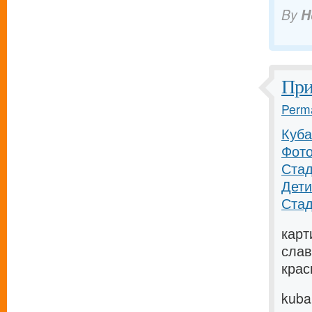
By
H
При
Perma
Куба
Фото
Стад
Дети
Стад
карт
слав
крас
kuba