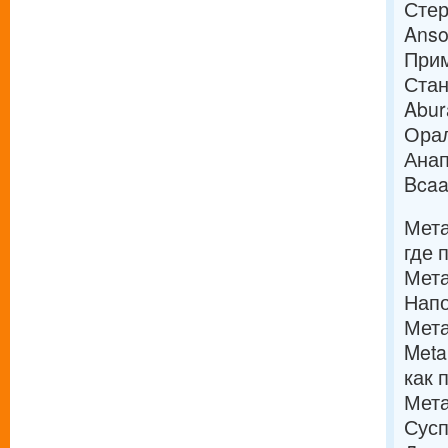
Стер
Anso
Прим
Стан
Abur
Орал
Анап
Bcaa
Мета
где 
Мета
Напо
Мета
Meta
как 
Мета
Сусп