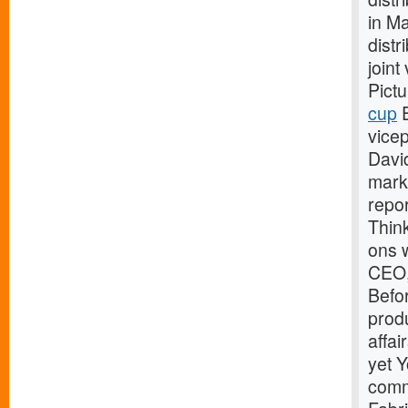
in Ma
distr
join
Pict
cup
E
vicep
Davi
marke
repor
Thin
ons 
CEO,
Befo
prod
affa
yet Y
comm