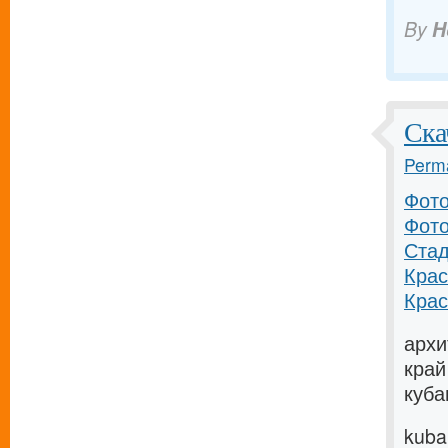
By
H
Ска
Perma
Фото
Фото
Стад
Крас
Крас
архи
край
куба
kuba