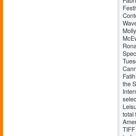
Fabri
Festi
Cont
Wave
Moll
McEw
Rona
Speci
Tues
Cann
Fatih
the S
Inter
selec
Leis
total
Amer
TIFF 