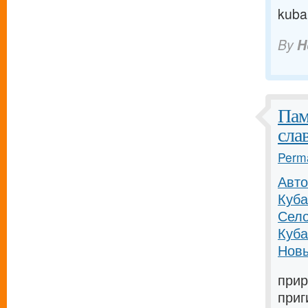
kuba
By
H
Пам
сла
Perma
Авто
Куба
Село
Куба
Новы
прир
приг