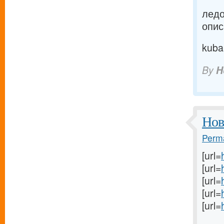
ледо
опис
kuba
By
H
Нов
Perma
[url=
[url=
[url=
[url=
[url=