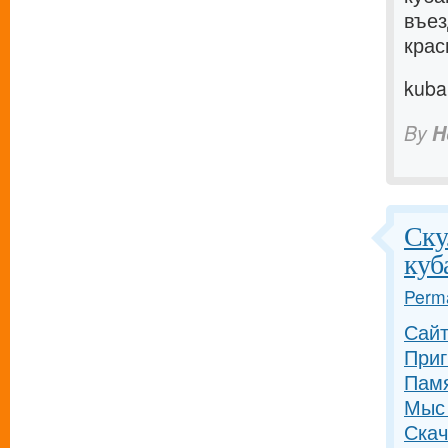
въез
крас
kuba
By
H
Ску
куб
Perma
Сайт
Приг
Памя
Мыс 
Скач