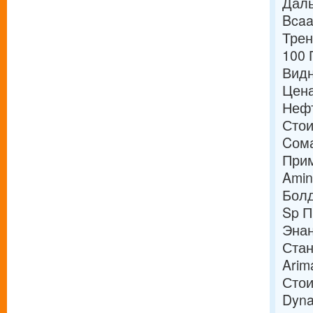
Даль
Bcaa
Трен
100 
Видн
Цена
Нефт
Стои
Cома
Прим
Amin
Болд
Sp П
Энан
Стан
Arim
Стои
Dyna