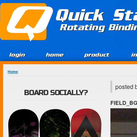
Jump to Content
Quick St
Rotating Bind
login
home
product
i
You are here
Home
posted 
BOARD SOCIALLY?
FIELD_B