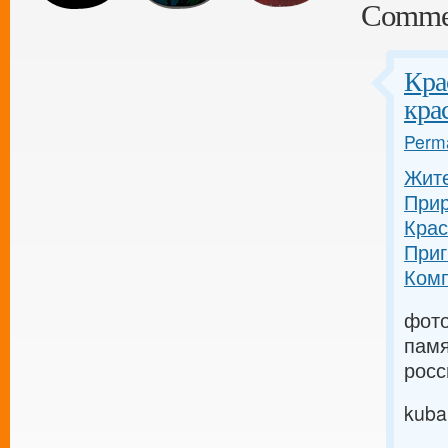
Comme
Кра
кра
Perma
Жите
Прир
Крас
Приг
Комп
фото
памя
росс
kuba