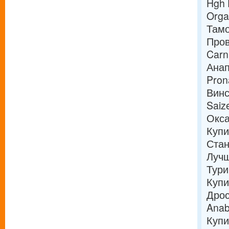
Hgh 
Orga
Тамо
Про
Carn
Ана
Pron
Винс
Saiz
Окса
Купи
Стан
Лучш
Тури
Купи
Дрос
Anab
Купи