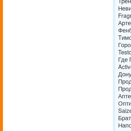
Тре
Нев
Frag
Арт
Фен
Tимо
Горо
Test
Где 
Acti
Дону
Прод
Прод
Апте
Опти
Saiz
Брат
Напо