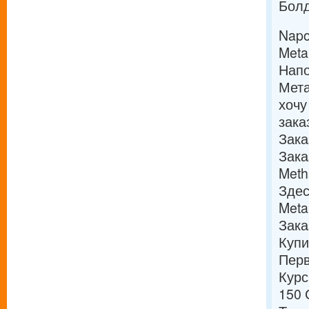
Болд
Napo
Meta
Напо
Мета
хочу
зака
Зака
Зака
Meth
Здес
Meta
Зака
Купи
Перв
Курс
150 