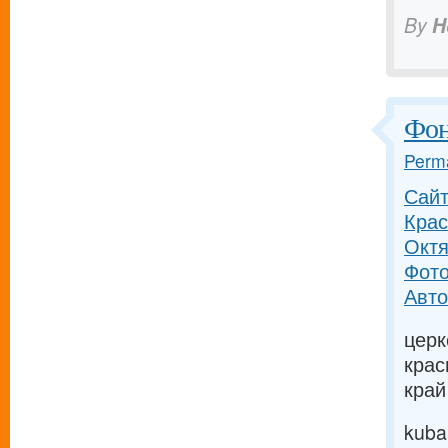
By
H
Фон
Perma
Сайт
Крас
Октя
Фото
Авто
церк
крас
край
kuba