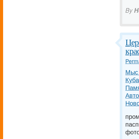
By
H
Цер
кра
Perma
Мыс 
Куба
Памя
Авто
Ново
пром
пасп
фот