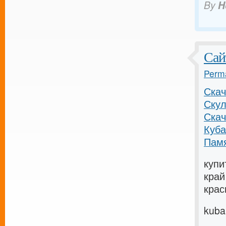
By
H
Сай
Perma
Скач
Скул
Скач
Куба
Памя
купи
край
крас
kuba