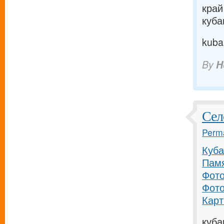
край
куба
kuba
By
H
Сел
Perma
Куба
Памя
Фото
Фото
Карт
куба