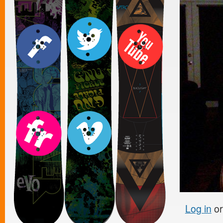
Log in
o