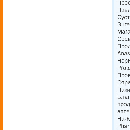
Прос
Павл
Суст
Энге
Мага
Срав
Прод
Anas
Нори
Prot
Пров
Отра
Паки
Благ
прод
апте
На-
Phar