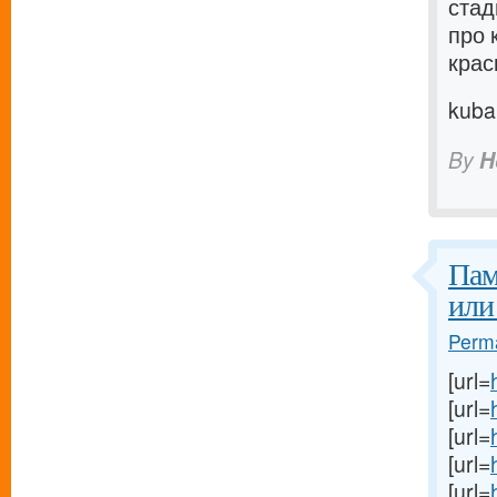
стад
про 
крас
kuba
By
H
Пам
или
Perma
[url=
[url=
[url=
[url=
[url=