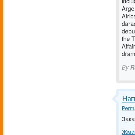
incl
Arge
Afri
darad
debut
the 
Affai
dram
By
R
Нап
Perma
Зака
Жми,