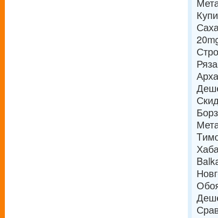
Мета
Купи
Саха
20mg
Стро
Ряза
Арха
Деше
Скид
Борз
Мета
Tимо
Хаба
Balk
Новг
Обоя
Деше
Срав