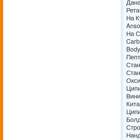
Дана
Рета
На К
Anso
На С
Carb
Body
Пепт
Стан
Стан
Окси
Ципи
Вини
Кита
Ципи
Болд
Стро
Нанд