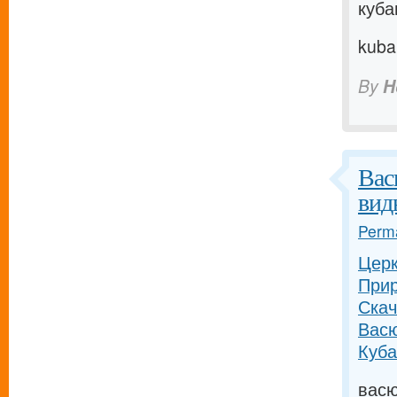
куба
kuba
By
H
Вас
вид
Perma
Церк
Прир
Скач
Васю
Куба
васю