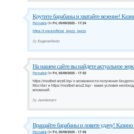
Крутите барабаны и хватайте везение! Каз
Permalink
On
Fri, 05/09/2025 - 17:24
https://t.me/s/official_legzo_legzo
By
EugeneHeist
На нашем сайте вы найдете актуальное зерка
Permalink
On
Fri, 05/09/2025 - 17:32
https://mostbet-wzs6.top/ о возможности получения бездеп
Мостбет и
https://mostbet-wcu2.top/ - какие условия необ
вложений.
By
Jamiemart
Вращайте барабаны и ловите удачу! Казин
Permalink
On
Fri, 05/09/2025 - 17:39