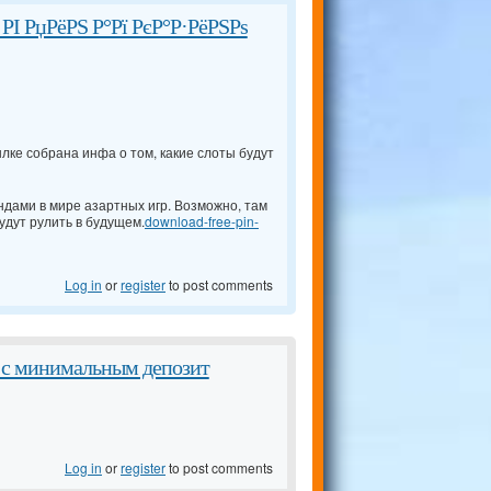
І РџРёРЅ Р°Рї РєР°Р·РёРЅРѕ
лке собрана инфа о том, какие слоты будут
ндами в мире азартных игр. Возможно, там
удут рулить в будущем.
download-free-pin-
Log in
or
register
to post comments
о с минимальным депозит
Log in
or
register
to post comments