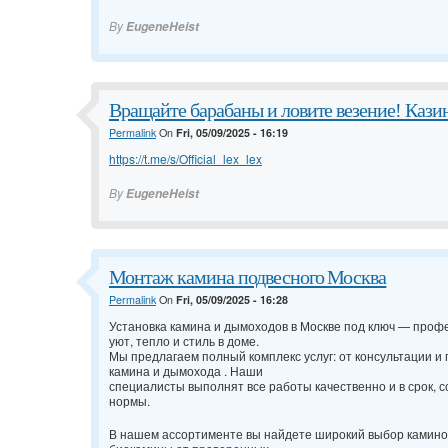
By
EugeneHeist
Вращайте барабаны и ловите везение! Каз
Permalink
On
Fri, 05/09/2025 - 16:19
https://t.me/s/Official_lex_lex
By
EugeneHeist
Монтаж камина подвесного Москва
Permalink
On
Fri, 05/09/2025 - 16:28
Установка камина и дымоходов в Москве под ключ — проф
уют, тепло и стиль в доме.
Мы предлагаем полный комплекс услуг: от консультации и 
камина и дымохода . Наши
специалисты выполнят все работы качественно и в срок, 
нормы.
В нашем ассортименте вы найдете широкий выбор каминов