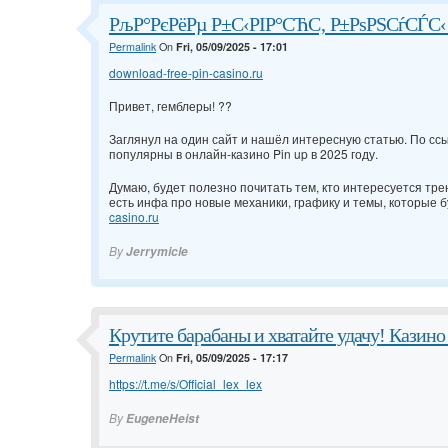
РљР°РєРёРµ Р±С‹РІР°СЋС‚ Р±РѕРЅСѓСЃС‹ Р
Permalink
On
Fri, 05/09/2025 - 17:01
download-free-pin-casino.ru
Привет, гемблеры! ??
Заглянул на один сайт и нашёл интересную статью. По ссы
популярны в онлайн-казино Pin up в 2025 году.
Думаю, будет полезно почитать тем, кто интересуется тре
есть инфа про новые механики, графику и темы, которые б
casino.ru
By
Jerrymicle
Крутите барабаны и хватайте удачу! Казин
Permalink
On
Fri, 05/09/2025 - 17:17
https://t.me/s/Official_lex_lex
By
EugeneHeist