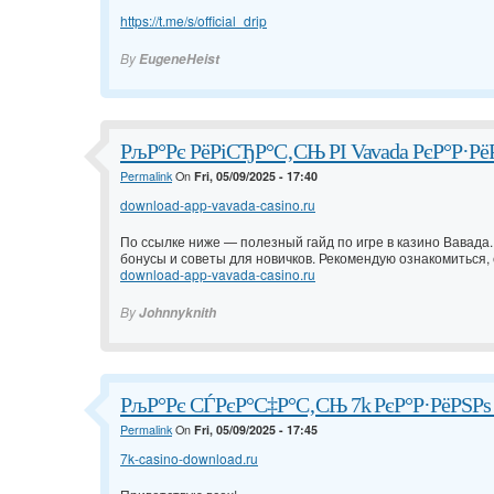
https://t.me/s/official_drip
By
EugeneHeist
РљР°Рє РёРіСЂР°С‚СЊ РІ Vavada РєР°Р·Рё
Permalink
On
Fri, 05/09/2025 - 17:40
download-app-vavada-casino.ru
По ссылке ниже — полезный гайд по игре в казино Вавада
бонусы и советы для новичков. Рекомендую ознакомиться,
download-app-vavada-casino.ru
By
Johnnyknith
РљР°Рє СЃРєР°С‡Р°С‚СЊ 7k РєР°Р·РёРЅРѕ
Permalink
On
Fri, 05/09/2025 - 17:45
7k-casino-download.ru