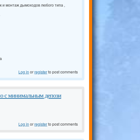
к и монтаж дымоходов любого типа ,
.
а
Log in
or
register
to post comments
ино с минимальным депози
Log in
or
register
to post comments