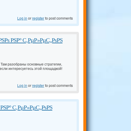
Log in
or
register
to post comments
РЅРѕ РЅР° С‚РµР»РµС„РѕРЅ
. Там разобраны основные стратегии,
 если интересуетесь этой площадкой!
Log in
or
register
to post comments
 РЅР° С‚РµР»РµС„РѕРЅ