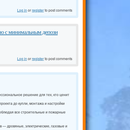
Log in
or
register
to post comments
ино с минимальным депози
Log in
or
register
to post comments
ессиональное решение для тех, кто ценит
проекта до купли, монтажа и настройки
соблюдая все строительные и пожарные
 — дровяные, электрические, газовые и