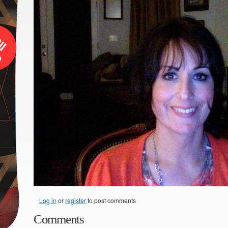
Log in
or
register
to post comments
Comments