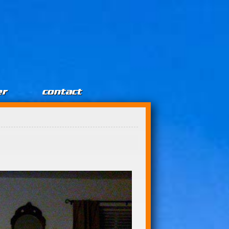
er
contact