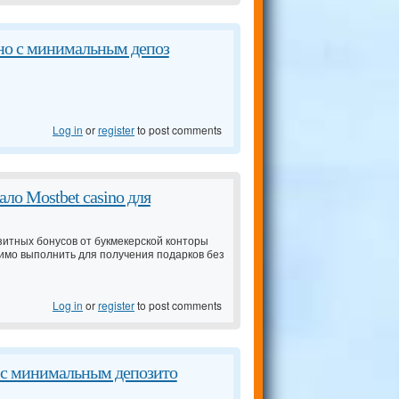
ино с минимальным депоз
Log in
or
register
to post comments
ло Mostbet casino для
озитных бонусов от букмекерской конторы
ходимо выполнить для получения подарков без
Log in
or
register
to post comments
о с минимальным депозито