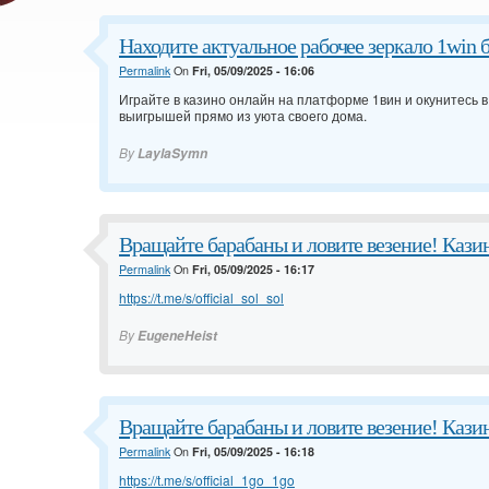
Находите актуальное рабочее зеркало 1win 
Permalink
On
Fri, 05/09/2025 - 16:06
Играйте в казино онлайн на платформе
1вин и окунитесь 
выигрышей прямо из уюта своего дома.
By
LaylaSymn
Вращайте барабаны и ловите везение! Каз
Permalink
On
Fri, 05/09/2025 - 16:17
https://t.me/s/official_sol_sol
By
EugeneHeist
Вращайте барабаны и ловите везение! Каз
Permalink
On
Fri, 05/09/2025 - 16:18
https://t.me/s/official_1go_1go