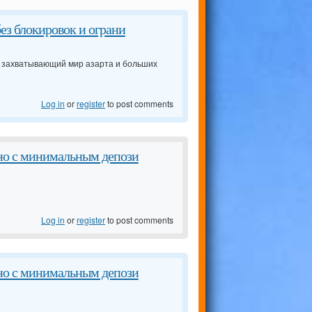
без блокировок и ограни
в захватывающий мир азарта и больших
Log in
or
register
to post comments
ино с минимальным депози
Log in
or
register
to post comments
ино с минимальным депози