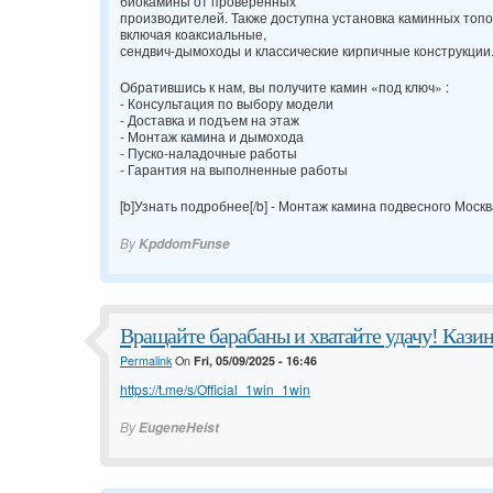
биокамины от проверенных
производителей. Также доступна установка каминных топо
включая коаксиальные,
сендвич-дымоходы и классические кирпичные конструкции
Обратившись к нам, вы получите камин «под ключ» :
- Консультация по выбору модели
- Доставка и подъем на этаж
- Монтаж камина и дымохода
- Пуско-наладочные работы
- Гарантия на выполненные работы
[b]Узнать подробнее[/b] -
Монтаж камина подвесного Москв
By
KpddomFunse
Вращайте барабаны и хватайте удачу! Каз
Permalink
On
Fri, 05/09/2025 - 16:46
https://t.me/s/Official_1win_1win
By
EugeneHeist