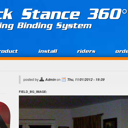
ck Stance 360°
ing Binding System
roduct
install
riders
ord
posted by
on
Admin
Thu, 11/01/2012 - 19:39
FIELD_BG_IMAGE: