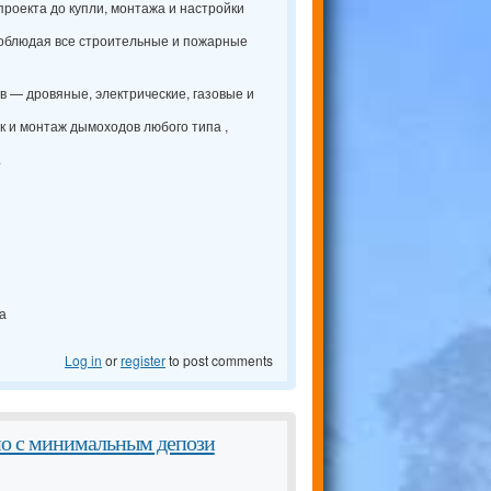
проекта до купли, монтажа и настройки
соблюдая все строительные и пожарные
 — дровяные, электрические, газовые и
к и монтаж дымоходов любого типа ,
.
а
Log in
or
register
to post comments
ино с минимальным депози