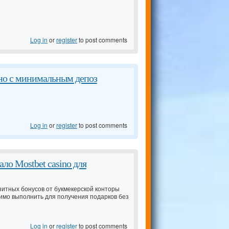
Log in
or
register
to post comments
ино с минимальным депоз
Log in
or
register
to post comments
ло Mostbet casino для
озитных бонусов от букмекерской конторы
ходимо выполнить для получения подарков без
Log in
or
register
to post comments