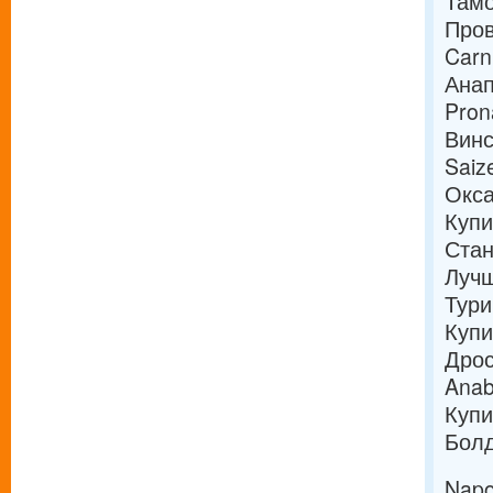
Тамо
Про
Carn
Ана
Pron
Винс
Saiz
Окса
Купи
Стан
Лучш
Тури
Купи
Дрос
Anab
Купи
Болд
Napo