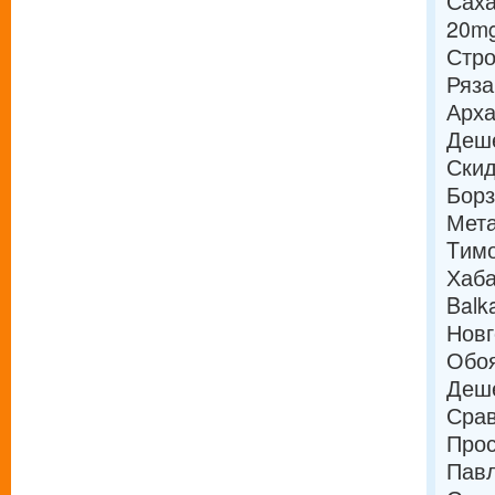
Саха
20mg
Стро
Ряза
Арха
Деше
Скид
Борз
Мета
Tимо
Хаба
Balk
Новг
Обоя
Деше
Срав
Прос
Павл