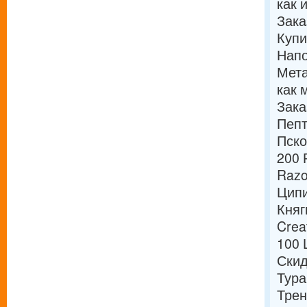
как 
Зака
Купи
Напо
Мета
как 
Зака
Пепт
Пско
200 
Razo
Ципи
Княг
Crea
100 
Скид
Тура
Трен