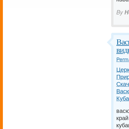
By
H
Вас
вид
Perma
Церк
Прир
Скач
Васю
Куба
васю
край
куба