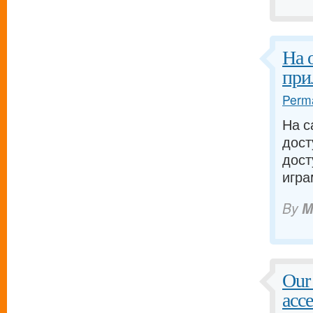
На 
при
Perma
На с
дост
дост
игра
By
M
Our 
acce