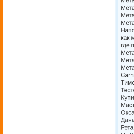
Мета
Мета
Мета
Мета
Напо
как 
где 
Мета
Мета
Мета
Carn
Tимо
Тест
Купи
Мас
Окса
Дана
Рета