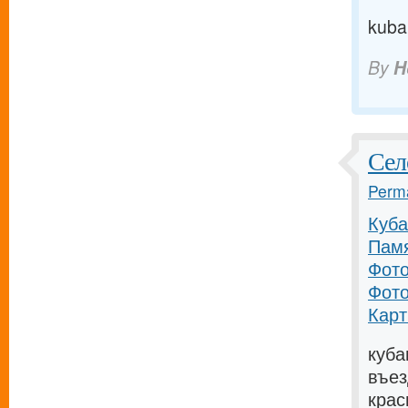
kuba
By
H
Сел
Perma
Куба
Памя
Фото
Фото
Карт
куба
въез
крас