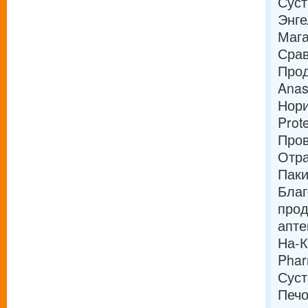
Суст
Энге
Мага
Срав
Прод
Anas
Нори
Prot
Пров
Отра
Паки
Благ
прод
апте
На-
Phar
Суст
Печ