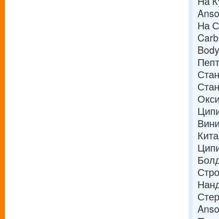
На К
Anso
На С
Carb
Body
Пепт
Стан
Стан
Окси
Ципи
Вини
Кита
Ципи
Болд
Стро
Нанд
Стер
Anso