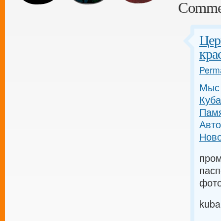
Comme
Цер
кра
Perma
Мыс 
Куба
Памя
Авто
Ново
пром
пасп
фот
kuba