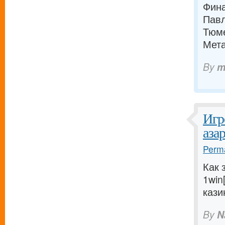
Фина
Пав
Тюм
Мета
By
m
Игр
аза
Perma
Как 
1win
кази
By
N