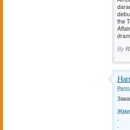
darad
debut
the 
Affai
dram
By
R
Нап
Perma
Зака
Жми,
.
.