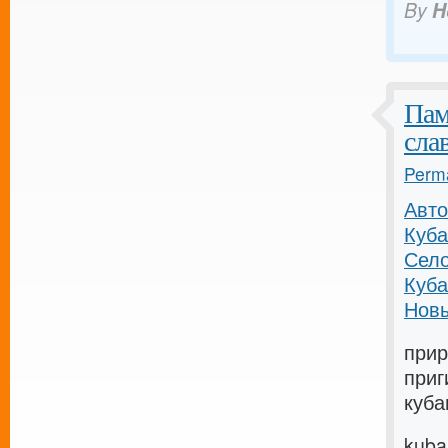
By
H
Пам
сла
Perma
Авто
Куба
Село
Куба
Новы
прир
приг
куба
kuba