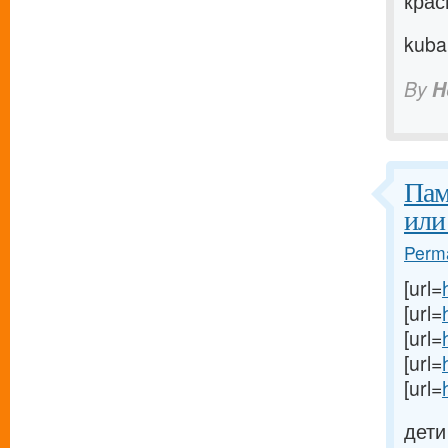
крас
kuba
By
H
Пам
или
Perma
[url=
[url=
[url=
[url=
[url=
дети