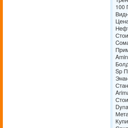
100 
Видн
Цена
Нефт
Стои
Cома
Прим
Amin
Болд
Sp П
Энан
Стан
Arim
Стои
Dyna
Мета
Купи