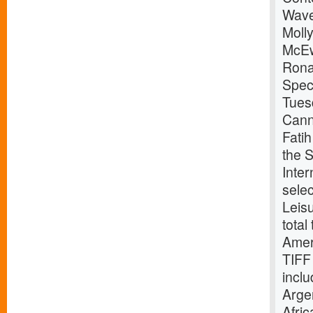
Wave
Moll
McEw
Rona
Speci
Tues
Cann
Fatih
the S
Inter
selec
Leis
total
Amer
TIFF 
incl
Arge
Afri