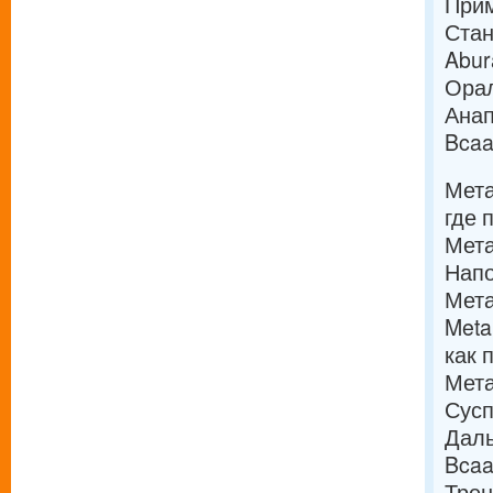
Прим
Стан
Abur
Орал
Анап
Bcaa
Мета
где 
Мета
Напо
Мета
Meta
как 
Мета
Сусп
Даль
Bcaa
Трен