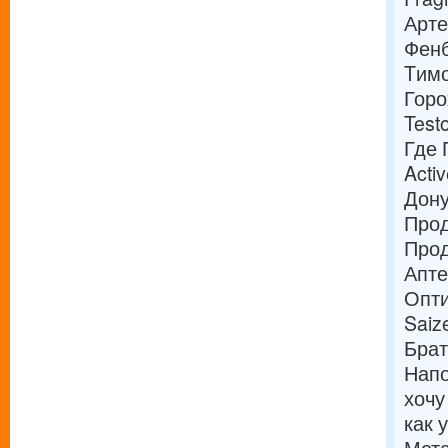
Арт
Фен
Tимо
Горо
Test
Где 
Acti
Дону
Прод
Прод
Апте
Опти
Saiz
Брат
Напо
хочу
как 