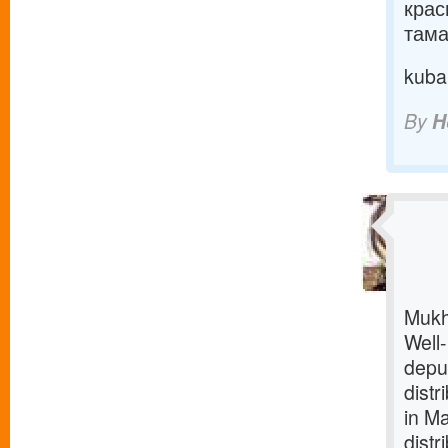
крас
тама
kuba
By
H
Mukh
Well
depu
dist
in Ma
distr