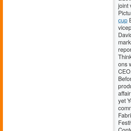
join
Pict
cup
E
vicep
Davi
marke
repor
Thin
ons 
CEO,
Befo
prod
affa
yet Y
comm
Fabri
Festi
Cont