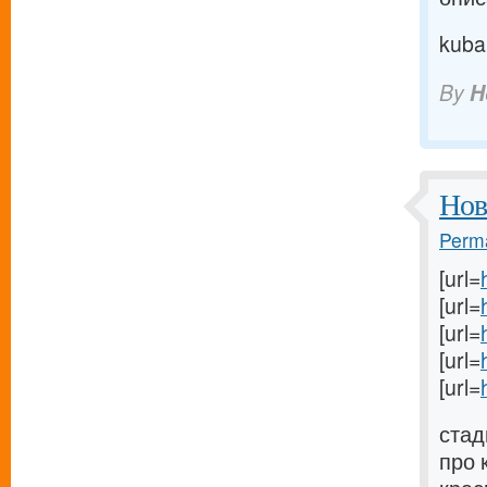
kuba
By
H
Нов
Perma
[url=
[url=
[url=
[url=
[url=
стад
про 