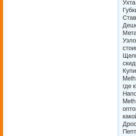
Ухта
Губк
Став
Деш
Мета
Узл
стои
Щел
скид
Купи
Meth
где 
Напо
Meth
опто
како
Дрос
Пепт