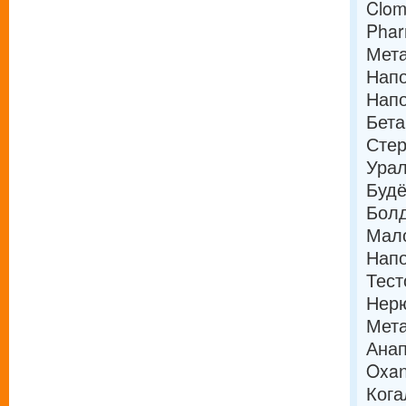
Clom
Pha
Мета
Напо
Напо
Бета
Стер
Урал
Будё
Болд
Мало
Напо
Тест
Нерю
Мета
Анап
Oxan
Кога