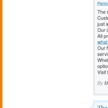
Perma
The s
Custo
just 
Our 
All p
what 
Our f
servi
Wheth
optio
Visit
By
M
The 