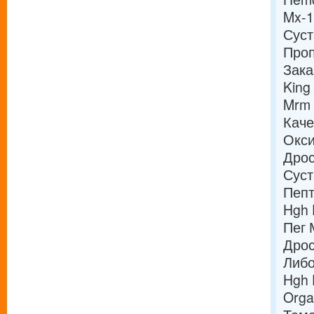
Mx-1
Суст
Проп
Зака
King
Mrm 
Каче
Окси
Дрос
Суст
Пепт
Hgh 
Пег 
Дрос
Либо
Hgh 
Orga