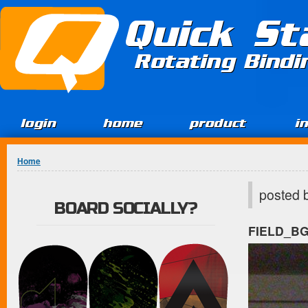
Jump to Content
Quick St
Rotating Bind
login
home
product
i
You are here
Home
posted 
BOARD SOCIALLY?
FIELD_B