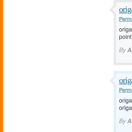
orig
Perma
orig
point
By
A
ori
Perma
orig
orig
By
A