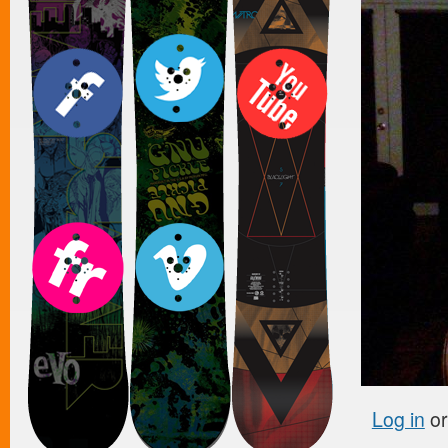
Log in
o