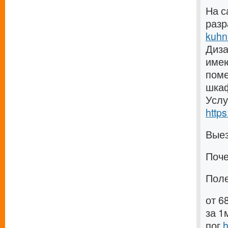
На с
разр
kuhn
Диза
имею
поме
шка
Услу
http
Вые
Поч
Пол
от 6
за 1
пог
h