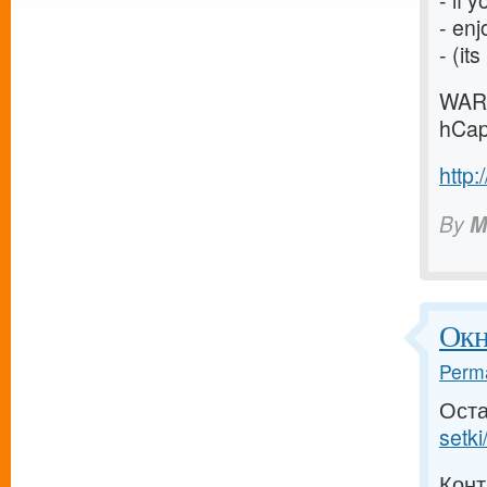
- if 
- enj
- (it
WARN
hCap
http:
By
M
Окн
Perma
Оста
setki
Конт