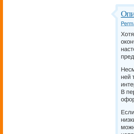
Опи
Perma
Хотя
окон
наст
пре
Несм
ней 
инт
В пе
офо
Если
низк
можн