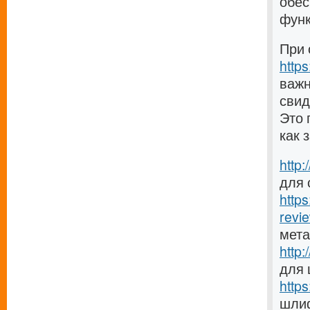
обес
функ
При 
http
важн
свид
Это 
как 
http
для 
http
revie
мет
http
для
http
шлиф