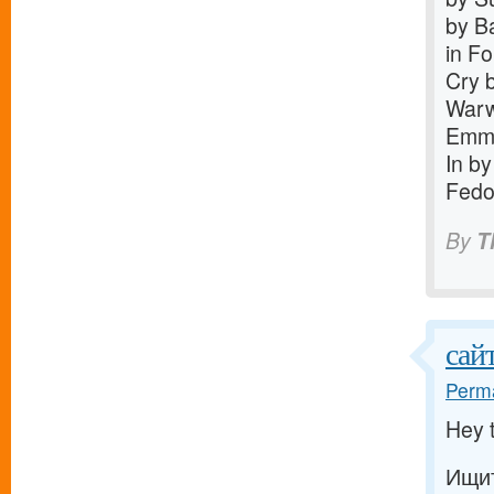
by B
in F
Cry 
Warw
Emma
In b
Fedo
By
T
сай
Perma
Hey 
Ищит