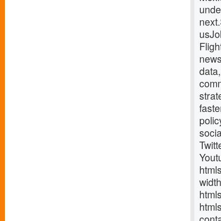
under
next
usJo
Fligh
news
data,
comm
strat
fast
poli
soci
Twitt
Yout
html
widt
html
html
cont