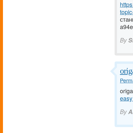
http
topi
стан
a94e
By
S
orig
Perma
origa
easy
By
A