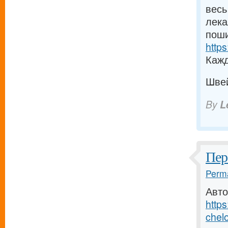
весь
лека
поши
https
Кажд
Шве
By
L
Пер
Perma
Авто
http
chelo