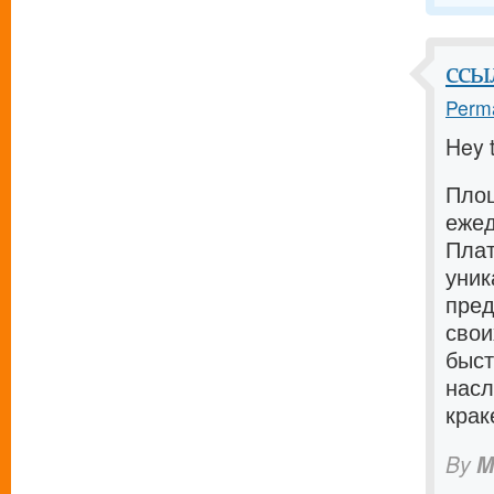
ссы
Perma
Hey 
Площ
ежед
Плат
уник
пред
свои
быст
насл
крак
By
M