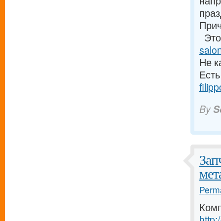
напр
пра
При
Это 
salo
Не к
Есть
filip
By
S
Зап
мет
Perma
Комп
http