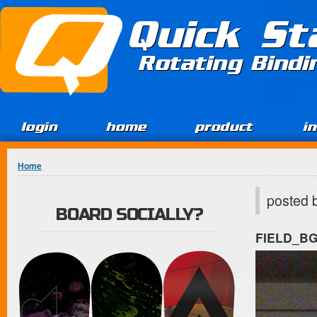
Jump to Content
Quick St
Rotating Bind
login
home
product
i
You are here
Home
posted 
BOARD SOCIALLY?
FIELD_B