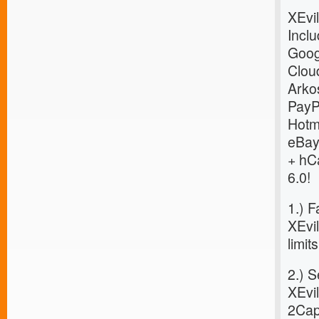
XEvil
Incl
Goog
Clou
Arkos
PayP
Hotm
eBay
+ hC
6.0!
1.) F
XEvil
limit
2.) 
XEvil
2Cap