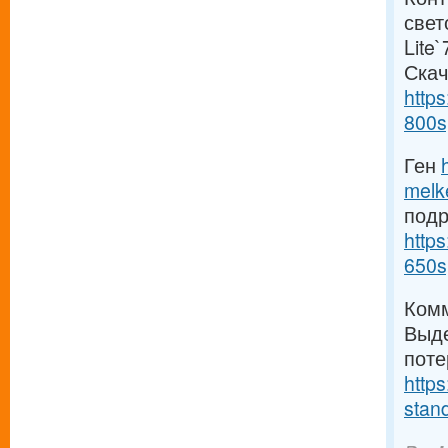
свет
Lite
Скач
https
800s
Ген
melk
под
https
650s
Комм
Выде
поте
https
stand