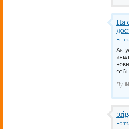
На 
дос
Perma
Акту
анал
нови
собы
By
M
ori
Perma