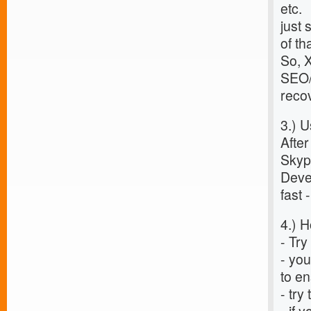
etc.
just
of th
So, X
SEO
recov
3.) 
After
Skyp
Devel
fast 
4.) H
- Try
- you
to e
- try