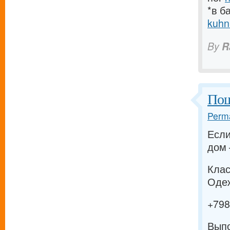
*в б
kuhn
By
R
Пош
Perma
Если
дом 
Клас
Одеж
+79
Выпо