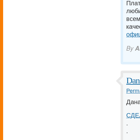
Плат
люби
всем
каче
офиц
By
A
Dan
Perma
Дана
СДЕЛ
.
.
.