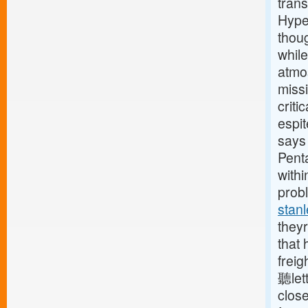
tran
Hype
thou
while
atmos
miss
criti
espit
says 
Penta
withi
prob
stan
theyr
that
frei
聽let
close