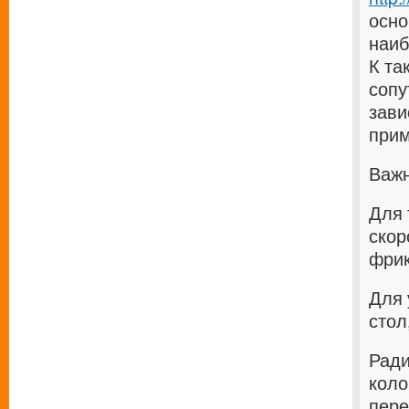
осно
наиб
К та
сопу
зави
прим
Важн
Для 
скор
фрик
Для 
стол
Ради
коло
пере