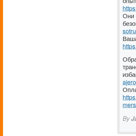
опыт
https
Они 
без
sotr
Ваша
https
Обра
тран
изба
ajero
Опла
http
mers
By
J