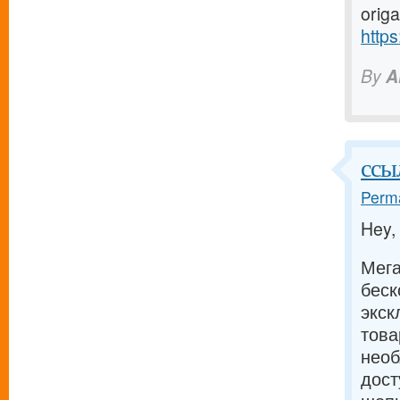
origa
https
By
A
ссы
Perma
Hey,
Мега
беск
экск
тов
необ
дост