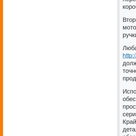
коро
Втор
мото
ручк
Люба
http
долж
точн
прод
Испо
обес
прос
сери
Край
дета