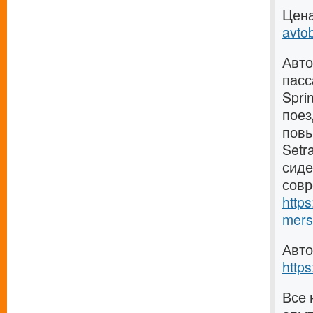
Цена
avto
Авто
пасс
Spri
поез
повы
Setr
сиде
совр
http
mers
Авто
https
Все 