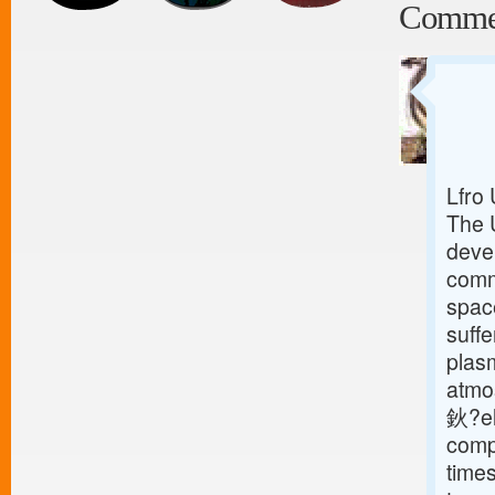
Comme
Lfro
The 
deve
comm
space
suff
plas
atmo
鈥?el
comp
time