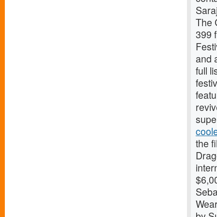
Sara
The 
399 
Festi
and a
full 
festi
featu
reviv
supe
cool
the f
Drago
inter
$6,0
Seba
Wear
by S