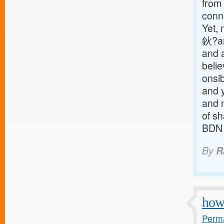
from
conne
Yet, 
鈥?an
and a
beli
onsib
and 
and m
of s
BDN
By
R
how 
Perma