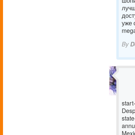
шопи
лучш
дост
уже 
mega
By
D
start
Despi
stat
annua
Mexi