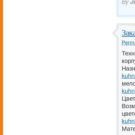
By
J
Зак
Perma
Техн
кор
Назн
kuhn
мело
kuhn
Цвет
Возм
цвет
kuhn
Мат